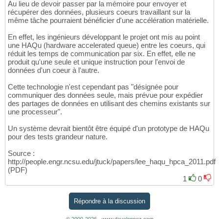
Au lieu de devoir passer par la mémoire pour envoyer et
récupérer des données, plusieurs coeurs travaillant sur la
même tâche pourraient bénéficier d'une accélération matérielle.
En effet, les ingénieurs développant le projet ont mis au point
une HAQu (hardware accelerated queue) entre les coeurs, qui
réduit les temps de communication par six. En effet, elle ne
produit qu'une seule et unique instruction pour l'envoi de
données d'un coeur à l'autre.
Cette technologie n'est cependant pas "désignée pour
communiquer des données seule, mais prévue pour expédier
des partages de données en utilisant des chemins existants sur
une processeur".
Un système devrait bientôt être équipé d'un prototype de HAQu
pour des tests grandeur nature.
Source :
http://people.engr.ncsu.edu/jtuck/papers/lee_haqu_hpca_2011.pdf
(PDF)
1
0
Répondre à la discussion
© 2000-2026 - www.developpez.com