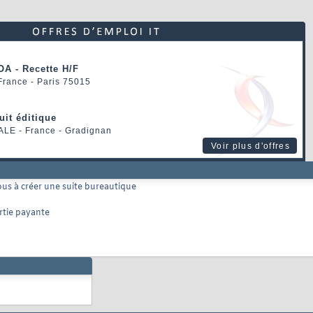
OA - Recette H/F
 France - Paris 75015
uit éditique
ALE
- France - Gradignan
Voir plus d'offres
vous à créer une suite bureautique
rtie payante