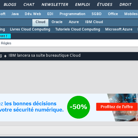
BLOGS
CHAT
NEWSLETTER
EMPLOI
ÉTUDES
DROIT
oft
Java
Dév. Web
EDI
Programmation
SGBD
Office
Mobiles
Cloud
Oracle
Azure
IBM Cloud
ing
Livres Cloud Computing
Tutoriels Cloud Computing
Microsoft Azure
ent !
Règles
g
IBM lancera sa suite bureautique Cloud