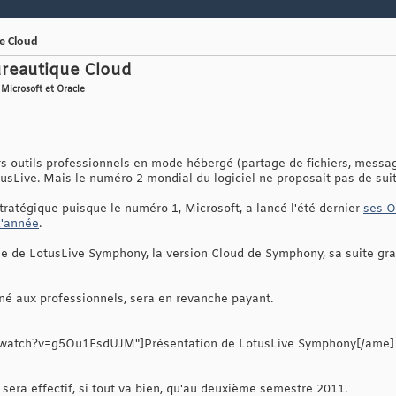
e Cloud
ureautique Cloud
Microsoft et Oracle
urs outils professionnels en mode hébergé (partage de fichiers, messa
tusLive. Mais le numéro 2 mondial du logiciel ne proposait pas de sui
tratégique puisque le numéro 1, Microsoft, a lancé l'été dernier
ses O
d'année
.
ée de LotusLive Symphony, la version Cloud de Symphony, sa suite gr
né aux professionnels, sera en revanche payant.
/watch?v=g5Ou1FsdUJM"]Présentation de LotusLive Symphony[/ame]
sera effectif, si tout va bien, qu'au deuxième semestre 2011.