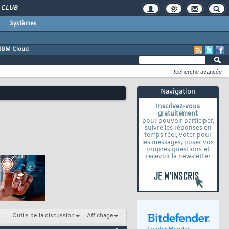
CLUB
Systèmes
IBM Cloud
Recherche avancée
Navigation
Inscrivez-vous
gratuitement
pour pouvoir participer,
suivre les réponses en
temps réel, voter pour
les messages, poser vos
propres questions et
recevoir la newsletter
Outils de la discussion
Affichage