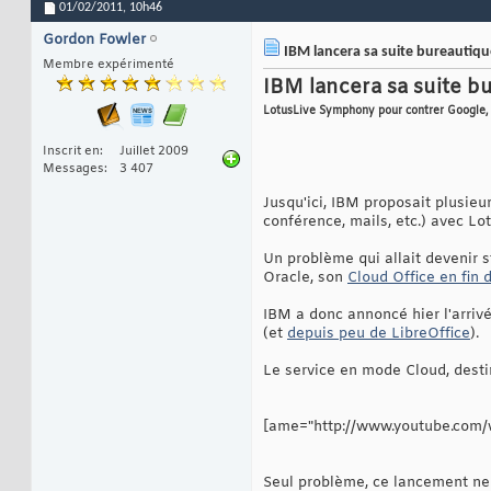
01/02/2011,
10h46
Gordon Fowler
IBM lancera sa suite bureautiqu
Membre expérimenté
IBM lancera sa suite b
LotusLive Symphony pour contrer Google, 
Inscrit en
Juillet 2009
Messages
3 407
Jusqu'ici, IBM proposait plusie
conférence, mails, etc.) avec Lo
Un problème qui allait devenir s
Oracle, son
Cloud Office en fin 
IBM a donc annoncé hier l'arriv
(et
depuis peu de LibreOffice
).
Le service en mode Cloud, desti
[ame="http://www.youtube.com
Seul problème, ce lancement ne 