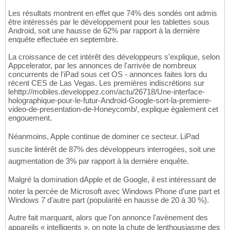
Les résultats montrent en effet que 74% des sondés ont admis
être intéressés par le développement pour les tablettes sous
Android, soit une hausse de 62% par rapport à la dernière
enquête effectuée en septembre.
La croissance de cet intérêt des développeurs s'explique, selon
Appcelerator, par les annonces de l'arrivée de nombreux
concurrents de l'iPad sous cet OS - annonces faites lors du
récent CES de Las Vegas. Les premières indiscrétions sur
lehttp://mobiles.developpez.com/actu/26718/Une-interface-
holographique-pour-le-futur-Android-Google-sort-la-premiere-
video-de-presentation-de-Honeycomb/, explique également cet
engouement.
Néanmoins, Apple continue de dominer ce secteur. LiPad
suscite lintérêt de 87% des développeurs interrogées, soit une
augmentation de 3% par rapport à la dernière enquête.
Malgré la domination dApple et de Google, il est intéressant de
noter la percée de Microsoft avec Windows Phone d'une part et
Windows 7 d'autre part (popularité en hausse de 20 à 30 %).
Autre fait marquant, alors que l'on annonce l'avènement des
appareils « intelligents », on note la chute de lenthousiasme des