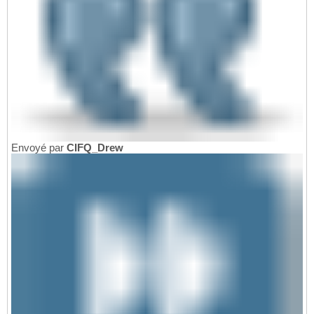
Envoyé par
CIFQ_Drew