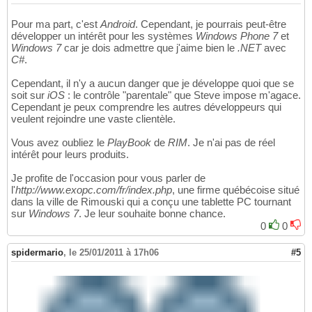
Pour ma part, c'est
Android
. Cependant, je pourrais peut-être
développer un intérêt pour les systèmes
Windows Phone 7
et
Windows 7
car je dois admettre que j'aime bien le
.NET
avec
C#
.
Cependant, il n'y a aucun danger que je développe quoi que se
soit sur
iOS
: le contrôle "parentale" que Steve impose m'agace.
Cependant je peux comprendre les autres développeurs qui
veulent rejoindre une vaste clientèle.
Vous avez oubliez le
PlayBook
de
RIM
. Je n'ai pas de réel
intérêt pour leurs produits.
Je profite de l'occasion pour vous parler de
l'
http://www.exopc.com/fr/index.php
, une firme québécoise situé
dans la ville de Rimouski qui a conçu une tablette PC tournant
sur
Windows 7
. Je leur souhaite bonne chance.
0
0
spidermario
,
le 25/01/2011 à 17h06
#5