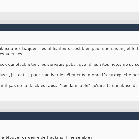
blicitaires traquent les utilisateurs c'est bien pour une raison , et le f
es agences.
block qui blacklistent les serveurs pubs , quand les sites hotes ne se s
lash , js , ect... ) pour n'activer les éléments interactifs qu'explicitemen
rnit pas de fallback est aussi "condamnable" qu'un site qui abuse de 
e à bloquer ce genre de tracking il me semble?