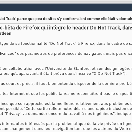
ot Track' parce que peu de sites s'y conformaient comme elle était volontai
e-bêta de Firefox qui intègre le header Do Not Track, dans
atleen
type de sa fonctionnalité "Do Not Track" à Firefox, dans le cadre de sa
 "Advanced" des paramètres de préférences du navigateur, mais pas enc
 en collaboration avec l'Université de Stanford, et son design légère
 (alors qu'auparavant, il était prévu que s'inscrive "X-Do-Not-Track").
us court et précis, il faut bien entendu disposer de la dernière pre-bê
es Internet et que les publicitaires ne reconnaîtront pas le dispositif,
aincu que son approche est la meilleure relativement aux problèmes de
t possible. "Cette sortie reflète notre désir d'une rapide inclusion de
et "Privacy" va demander encore du travail à nos ingénieurs", indique
nternautes intéressés par la problématique de la vie privée en ligne d
cun changement dans leur navigation tant que les acteurs du Web ne 