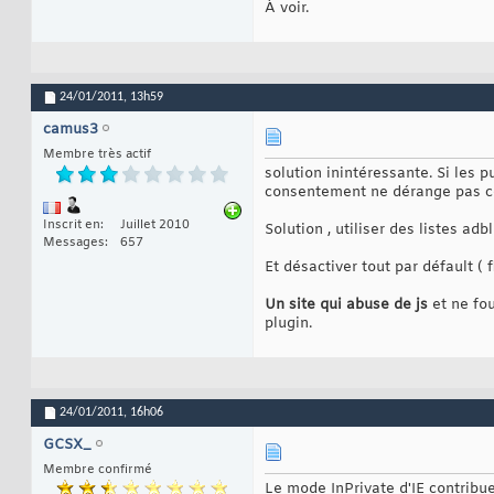
À voir.
24/01/2011,
13h59
camus3
Membre très actif
solution inintéressante. Si les pu
consentement ne dérange pas c
Inscrit en
Juillet 2010
Solution , utiliser des listes ad
Messages
657
Et désactiver tout par défault ( f
Un site qui abuse de js
et ne fou
plugin.
24/01/2011,
16h06
GCSX_
Membre confirmé
Le mode InPrivate d'IE contribu