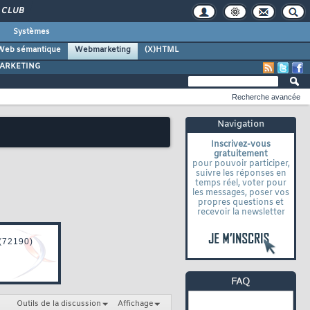
CLUB
Systèmes
Web sémantique
Webmarketing
(X)HTML
ARKETING
Recherche avancée
Navigation
Inscrivez-vous
gratuitement
pour pouvoir participer,
suivre les réponses en
temps réel, voter pour
les messages, poser vos
propres questions et
recevoir la newsletter
Outils de la discussion
Affichage