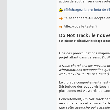
action de soutien sera une sort
Téléchargez la pre-beta de F
Ce header sera-t-il adopté e
Allez-vous le tester ?
Do Not Track : le nouve
Sur Internet et désactiver le ciblage compo
Une des préoccupations majeures 
projet allant dans ce sens,
Do N
« Nous cherchons les moyens de 
d'informations personnelles qu'i
Not Track (NDR : Ne pas tracer)
Le ciblage comportemental est 
(historique des pages visitées, r
plus connu est AdWords de Goo
Concrètement,
Do Not Track
perm
ne souhaite pas être tracé. Cet
que cette approche qui s'appuie 