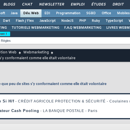
BLOGS
CHAT
NEWSLETTER
EMPLOI
ÉTUDES
DROIT
oft
Java
Dév. Web
EDI
Programmation
SGBD
Office
Mobiles
Dart
Flash / Flex
JavaScript
NodeJS
PHP
Ruby
TypeScript
ING
TUTORIELS WEBMARKETING
F.A.Q WEBMARKETING
LIVRES WEBM
ent !
Règles
ption Web
Webmarketing
s'y conformaient comme elle était volontaire
e que peu de sites s'y conformaient comme elle était volontaire