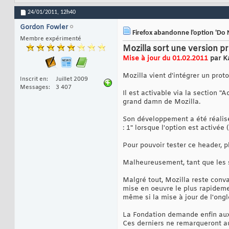
24/01/2011,
12h40
Gordon Fowler
Firefox abandonne l'option 'Do N
Membre expérimenté
Mozilla sort une version pr
Mise à jour du 01.02.2011
par K
Mozilla vient d'intégrer un proto
Inscrit en
Juillet 2009
Messages
3 407
Il est activable via la section
grand damn de Mozilla.
Son développement a été réalisé
: 1" lorsque l'option est activée
Pour pouvoir tester ce header, pl
Malheureusement, tant que les sit
Malgré tout, Mozilla reste conv
mise en oeuvre le plus rapidemen
même si la mise à jour de l'ongl
La Fondation demande enfin aux i
Ces derniers ne remarqueront au