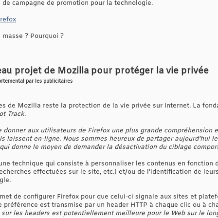
e de campagne de promotion pour la technologie.
irefox
n masse ? Pourquoi ?
au projet de Mozilla pour protéger la vie privée
rtemental par les publicitaires
de Mozilla reste la protection de la vie privée sur Internet. La fon
ot Track
.
donner aux utilisateurs de Firefox une plus grande compréhension et
ls laissent en-ligne. Nous sommes heureux de partager aujourd'hui les
 qui donne le moyen de demander la désactivation du ciblage comport
une technique qui consiste à personnaliser les contenus en fonction
echerches effectuées sur le site, etc.) et/ou de l'identification de leur
gle.
et de configurer Firefox pour que celui-ci signale aux sites et platefo
te préférence est transmise par un header HTTP à chaque clic ou à ch
sur les headers est potentiellement meilleure pour le Web sur le long