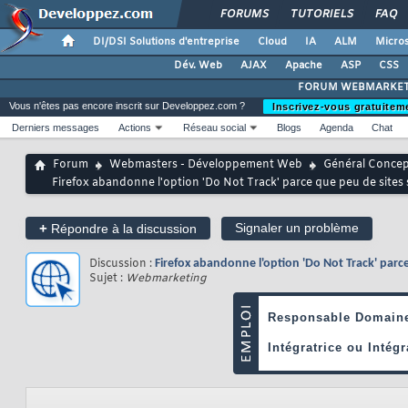
FORUMS
TUTORIELS
FAQ
DI/DSI Solutions d'entreprise
Cloud
IA
ALM
Micros
Dév. Web
AJAX
Apache
ASP
CSS
FORUM WEBMARKET
Vous n'êtes pas encore inscrit sur Developpez.com ?
Inscrivez-vous gratuitem
Derniers messages
Actions
Réseau social
Blogs
Agenda
Chat
Forum
Webmasters - Développement Web
Général Conce
Firefox abandonne l'option 'Do Not Track' parce que peu de sites 
+
Signaler un problème
Répondre à la discussion
Discussion :
Firefox abandonne l'option 'Do Not Track' parc
Sujet :
Webmarketing