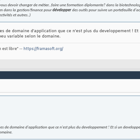
ez vous devoir changer de métier...faire une formation diplomante? dans la biotechnol
en dans la gestion/finance pour
développer
des outils pour suivre un portefeuille d'ac
tivités et autres..)
es de domaine d'application que ce n'est plus du developpement ! Et 
peu variable selon le domaine.
 est libre" --
https://framasoft.org/
es de domaine d'application que ce n'est plus du developpement ! Et si un developpe
domaine.