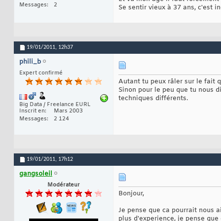
Messages
2
Se sentir vieux à 37 ans, c'est i
19/01/2011,
12h37
phili_b
Expert confirmé
Autant tu peux râler sur le fait 
Sinon pour le peu que tu nous d
techniques différents.
Big Data / Freelance EURL
Inscrit en
Mars 2003
Messages
2 124
19/01/2011,
17h12
gangsoleil
Modérateur
Bonjour,
Je pense que ca pourrait nous ai
plus d'experience, je pense que