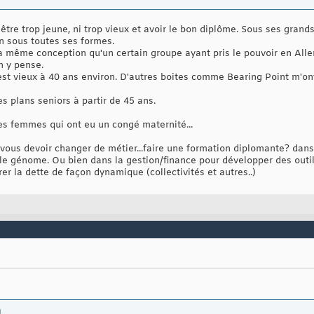
s être trop jeune, ni trop vieux et avoir le bon diplôme. Sous ses gran
on sous toutes ses formes.
 la même conception qu'un certain groupe ayant pris le pouvoir en Al
n y pense.
est vieux à 40 ans environ. D'autres boites comme Bearing Point m'ont
s plans seniors à partir de 45 ans.
 femmes qui ont eu un congé maternité...
z vous devoir changer de métier...faire une formation diplomante? dan
e génome. Ou bien dans la gestion/finance pour développer des outils
rer la dette de façon dynamique (collectivités et autres..)