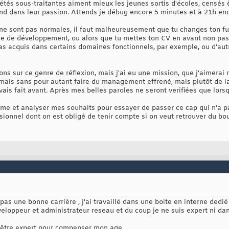
étés sous-traitantes aiment mieux les jeunes sortis d'écoles, censés ê
nd dans leur passion. Attends je débug encore 5 minutes et à 21h enc
ne sont pas normales, il faut malheureusement que tu changes ton fu
ine de développement, ou alors que tu mettes ton CV en avant non pa
 as acquis dans certains domaines fonctionnels, par exemple, ou d'a
ulons sur ce genre de réflexion, mais j'ai eu une mission, que j'aimerai
is sans pour autant faire du management effrené, mais plutôt de la 
vais fait avant. Après mes belles paroles ne seront verifiées que lorsq
ême et analyser mes souhaits pour essayer de passer ce cap qui n'a p
ssionnel dont on est obligé de tenir compte si on veut retrouver du bou
 pas une bonne carrière , j'ai travaillé dans une boite en interne dedi
eveloppeur et administrateur reseau et du coup je ne suis expert ni d
t être expert pour compenser mon age.