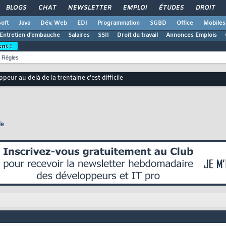
BLOGS
CHAT
NEWSLETTER
EMPLOI
ÉTUDES
DROIT
oft
Java
Dév. Web
EDI
Programmation
SGBD
Office
Mobiles
Entretien d'embauche
Salaires
SSII
Droit du travail
Annonces Emplois
ent !
Règles
peur au delà de la trentaine c'est difficile
le