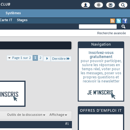
CLUB
Systèmes
Carte IT
Stages
Recherche avancée
Navigation
Inscrivez-vous
gratuitement
Page 1 sur 2
1
2
Dernière
pour pouvoir participer,
suivre les réponses en
temps réel, voter pour
les messages, poser vos
propres questions et
recevoir la newsletter
Outils de la discussion
Affichage
#1