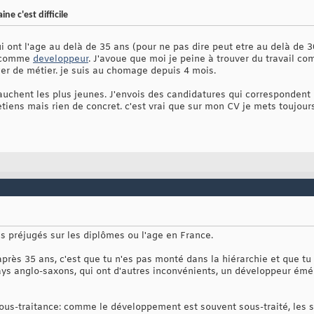
ne c'est difficile
qui ont l'age au delà de 35 ans (pour ne pas dire peut etre au delà de
e comme
developpeur
. J'avoue que moi je peine à trouver du travail co
ger de métier. je suis au chomage depuis 4 mois.
auchent les plus jeunes. J'envois des candidatures qui correspondent
retiens mais rien de concret. c'est vrai que sur mon CV je mets toujou
 préjugés sur les diplômes ou l'age en France.
près 35 ans, c'est que tu n'es pas monté dans la hiérarchie et que tu 
ys anglo-saxons, qui ont d'autres inconvénients, un développeur éméri
 sous-traitance: comme le développement est souvent sous-traité, les 