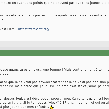
n mettre en avant des points que ne peuvent pas avoir les jeunes dipl
'as pas ete retenu aux postes pour lesquels tu as passe des entretiens
ns ?
 est libre" --
https://framasoft.org/
 passe quand tu es en plus... une femme ! Mais contrairement à toi, moi
bureau.
 parce que je ne veux pas devenir "patron" et je ne veux pas non plus
esseuse mais parce que j'ai aussi une âme d'artiste et j'aime peindre e
par dessus tout, c'est développer, programmer. Ça va tant qu'on est je
u'on fait là. Si tu te trouves "vieux" à 37 ans, imagine moi qui en ai.
est plus jeune que mes enfants...