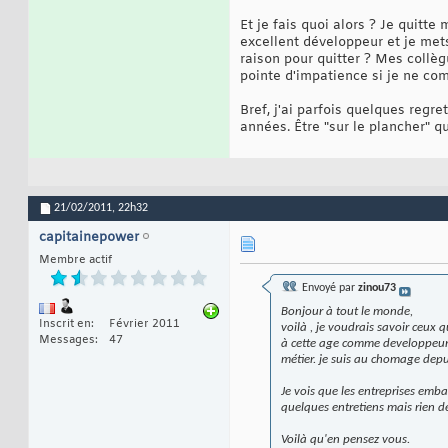
Et je fais quoi alors ? Je quitt
excellent développeur et je met
raison pour quitter ? Mes collè
pointe d'impatience si je ne c
Bref, j'ai parfois quelques regre
années. Être "sur le plancher" qu
21/02/2011,
22h32
capitainepower
Membre actif
Envoyé par
zinou73
Bonjour à tout le monde,
Inscrit en
Février 2011
voilà , je voudrais savoir ceux
Messages
47
à cette age comme developpeur. 
métier. je suis au chomage depu
Je vois que les entreprises emba
quelques entretiens mais rien d
Voilà qu'en pensez vous.