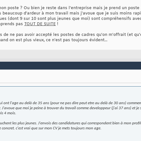
e mon poste ? Ou bien je reste dans l'entreprise mais je prend un poste
s beaucoup d'ardeur à mon travail mais j'avoue que je suis moins rap
gues (dont 9 sur 10 sont plus jeunes que moi) sont compréhensifs ave
omprends pas
TOUT DE SUITE
!
ts de ne pas avoir accepté les postes de cadres qu'on m'offrait (et qu'
and on est plus vieux, ce n'est pas toujours évident...
 qui ont l'age au delà de 35 ans (pour ne pas dire peut etre au delà de 30 ans) commen
J'avoue que moi je peine à trouver du travail comme developpeur (j'ai 37 ans) et je s
is 4 mois.
uchent les plus jeunes. J'envois des candidatures qui correspondent bien à mon profils
e concret. c'est vrai que sur mon CV je mets toujours mon age.