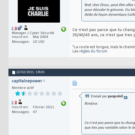
Bref, cher Zinou, peut être all
pour décoder le génome. Ou bi
dette de façon dynamique (collec
Ce n'est pas parce que tu chang
Manager / Cyber Sécurité
35/40/45 ans, ce n'est que tres 
Inscrit en
Mai 2004
Messages
10 150
"La route est longue, mais le chemin
Les
règles du forum
22/02/2011,
13h35
capitainepower
Membre actif
Envoyé par
gangsoleil
Bonjour,
Inscrit en
Février 2011
Messages
47
Ce n'est pas parce que tu chang
que tres peu variable selon le 