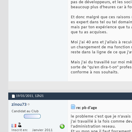
pas de développeurs, et les soci
beaucoup plus d'heures car à fo
Et donc malgré que ces raisons 
es expert dans tel ou tel doma
mais par ton expérience que tu
que tu as acquises.
Moi j'ai 40 ans et j'allais à rec
un changement de ma fonction ma
reste dans la ligne de ce que j'a
Mais j'ai du travaillé sur moi m
sorte de "qu'en dira-t-on" profe
conforme à nos souhaits.
19/01/2011,
12h21
zinou73
re: pb d'age
Candidat au Club
le probleme c'est que je n'avais
j'ai travaillé à la fois comme d
l'administration reseau.
Inscrit en
Janvier 2011
Et vu mon age il faut forcemen