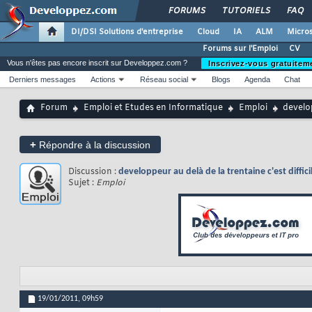
FORUMS
TUTORIELS
FAQ
DI/DSI Solutions d'entreprise
Cloud
IA
ALM
Micros
Forums sur l'Emploi
CV
Vous n'êtes pas encore inscrit sur Developpez.com ?
Inscrivez-vous gratuitem
Derniers messages
Actions
Réseau social
Blogs
Agenda
Chat
Forum
Emploi et Etudes en Informatique
Emploi
develop
+
Répondre à la discussion
Discussion :
developpeur au delà de la trentaine c'est diffici
Sujet :
Emploi
19/01/2011,
09h59