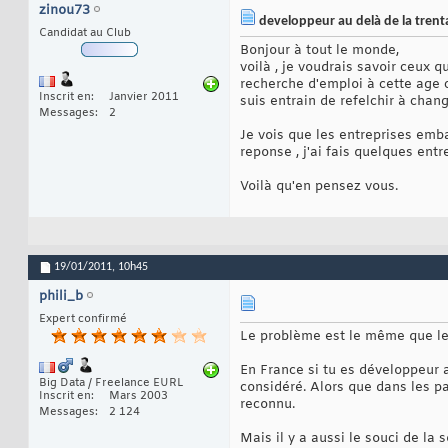
zinou73
developpeur au delà de la trentai
Candidat au Club
Bonjour à tout le monde,
voilà , je voudrais savoir ceux 
recherche d'emploi à cette ag
Inscrit en
Janvier 2011
suis entrain de refelchir à chan
Messages
2
Je vois que les entreprises emb
reponse , j'ai fais quelques ent
Voilà qu'en pensez vous.
19/01/2011,
10h45
phili_b
Expert confirmé
Le problème est le même que les
En France si tu es développeur a
Big Data / Freelance EURL
considéré. Alors que dans les pa
Inscrit en
Mars 2003
reconnu.
Messages
2 124
Mais il y a aussi le souci de la