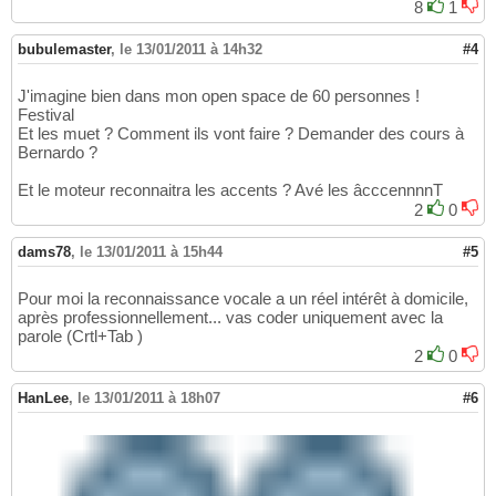
8
1
bubulemaster
,
le 13/01/2011 à 14h32
#4
J'imagine bien dans mon open space de 60 personnes !
Festival
Et les muet ? Comment ils vont faire ? Demander des cours à
Bernardo ?
Et le moteur reconnaitra les accents ? Avé les âcccennnnT
2
0
dams78
,
le 13/01/2011 à 15h44
#5
Pour moi la reconnaissance vocale a un réel intérêt à domicile,
après professionnellement... vas coder uniquement avec la
parole (Crtl+Tab )
2
0
HanLee
,
le 13/01/2011 à 18h07
#6