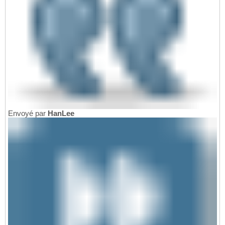
Envoyé par
HanLee