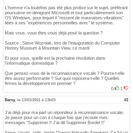
L'homme n'a toutefois pas été plus prolixe sur le sujet, préférant
poursuivre en dénigrant Microsoft et tout particulièrement son
OS Windows, pour lequel il "ressent de mauvaises vibrations"
liées à ses "expériences personnelles avec" le système.
Mais vous, vous êtes-vous déjà posé la question ?
Source : Steve Wozniak, lors de l'inauguration du Computer
History Museum à Mountain View, ce mardi
Et pour vous, quelle est la prochaine révolution dans
l'informatique domestique ?
Que pensez-vous de la reconnaissance vocale ? Pourra-t-elle
être assez performante ? Sur quoi reposera-t-elle ? Quelles
firmes la développeront en premier ?
0
1
Barsy
,
le 13/01/2011 à 13h03
#2
J'ai déjà pour ma part un répondeur à reconnaissance vocale.
Je passe pour un con à chaque fois que j'écoute mes
messages "Supprimer !! J'ai dit Supprimer Bordel !!"
Sinon, j'avais, jadis, tester Dragon Naturally Speaking. Ce fut un