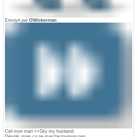
Envoyé par
OWickerman
Ciel mon mari =>Sky my husband.
Désolé, mais ça ne marche toujours pas.