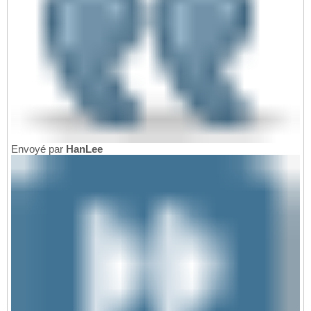
Envoyé par
HanLee