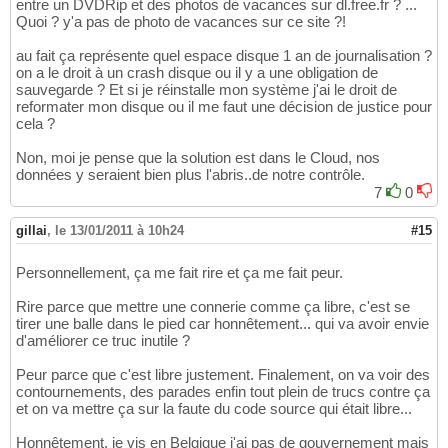
entre un DVDRip et des photos de vacances sur dl.free.fr ? ...
Quoi ? y'a pas de photo de vacances sur ce site ?!
au fait ça représente quel espace disque 1 an de journalisation ?
on a le droit à un crash disque ou il y a une obligation de
sauvegarde ? Et si je réinstalle mon système j'ai le droit de
reformater mon disque ou il me faut une décision de justice pour
cela ?
Non, moi je pense que la solution est dans le Cloud, nos
données y seraient bien plus l'abris..de notre contrôle.
7
0
gillai
,
le 13/01/2011 à 10h24
#15
Personnellement, ça me fait rire et ça me fait peur.
Rire parce que mettre une connerie comme ça libre, c'est se
tirer une balle dans le pied car honnêtement... qui va avoir envie
d'améliorer ce truc inutile ?
Peur parce que c'est libre justement. Finalement, on va voir des
contournements, des parades enfin tout plein de trucs contre ça
et on va mettre ça sur la faute du code source qui était libre...
Honnêtement, je vis en Belgique j'ai pas de gouvernement mais