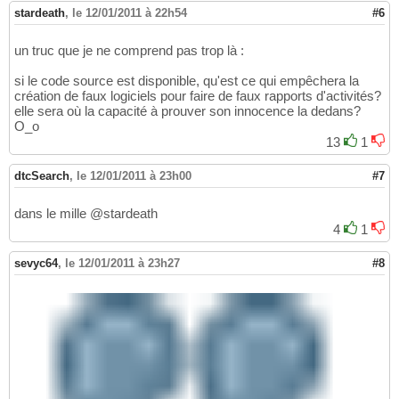
stardeath
,
le 12/01/2011 à 22h54
#6
un truc que je ne comprend pas trop là :
si le code source est disponible, qu'est ce qui empêchera la
création de faux logiciels pour faire de faux rapports d'activités?
elle sera où la capacité à prouver son innocence la dedans?
O_o
13
1
dtcSearch
,
le 12/01/2011 à 23h00
#7
dans le mille @stardeath
4
1
sevyc64
,
le 12/01/2011 à 23h27
#8