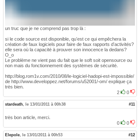
un truc que je ne comprend pas trop là :
si le code source est disponible, qu'est ce qui empêchera la
création de faux logiciels pour faire de faux rapports d'activités?
elle sera où la capacité à prouver son innocence la dedans?
O_o
Le problème ne vient pas du fait que le soft soit opensource ou
non mais du fonctionnement des systèmes de sécurité.
http://blog.rom1v.com/2010/08/le-logiciel-hadopi-est-impossible/
de http://www.developpez.net/forums/u52001/-om/ explique ça
très bien.
2
0
stardeath
,
le 13/01/2011 à 00h38
#11
très bon article, merci.
0
0
Elepole
,
le 13/01/2011 à 00h53
#12