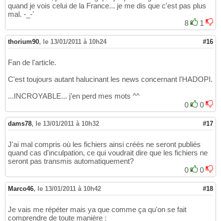
quand je vois celui de la France... je me dis que c'est pas plus
mal. -_-'
8
1
thorium90
,
le 13/01/2011 à 10h24
#16
Fan de l'article.
C'est toujours autant halucinant les news concernant l'HADOPI.
...INCROYABLE... j'en perd mes mots ^^
0
0
dams78
,
le 13/01/2011 à 10h32
#17
J'ai mal compris où les fichiers ainsi créés ne seront publiés
quand cas d'inculpation, ce qui voudrait dire que les fichiers ne
seront pas transmis automatiquement?
0
0
Marco46
,
le 13/01/2011 à 10h42
#18
Je vais me répéter mais ya que comme ça qu'on se fait
comprendre de toute manière :