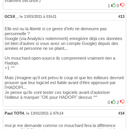
vraiment sécurisé')
1
0
GCSX_
,
le 13/01/2011 à 01h11
#13
Elle est ou la liberté si ce genre d'info ne demeurre pas
personnelle ?
Google (via Analytics notemment) enregistre déjà ces données
(et bien d'autres si vous avez un compte Google) depuis des
années et personne ne se plaint...
Un mouchard open-source ils comprennent vraiment rien a
Hadopi.
+1 ^^
Mais j'imagine qu'il ont prévu le coup et que les éditeurs devront
prouver que leur logiciel est fiable avant d'être approuvé par
l'HADOPI...
Je pense qu'ils vont tester ces logiciels avant d'autoriser
l'éditeur à marquer "OK pour HADOPI" dessus ^^
0
2
Paul TOTH
,
le 13/01/2011 à 07h14
#14
moi je me demande comme ce mouchard fera la différence