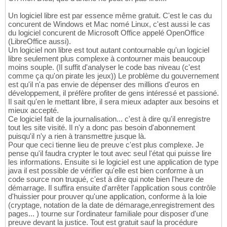
Un logiciel libre est par essence même gratuit. C'est le cas du
concurent de Windows et Mac nomé Linux, c'est aussi le cas
du logiciel concurent de Microsoft Office appelé OpenOffice
(LibreOffice aussi).
Un logiciel non libre est tout autant contournable qu'un logiciel
libre seulement plus complexe à contourner mais beaucoup
moins souple. (Il suffit d'analyser le code bas niveau (c'est
comme ça qu'on pirate les jeux)) Le problème du gouvernement
est qu'il n'a pas envie de dépenser des millions d'euros en
développement, il préfère profiter de gens intéressé et passioné.
Il sait qu'en le mettant libre, il sera mieux adapter aux besoins et
mieux accepté.
Ce logiciel fait de la journalisation... c'est à dire qu'il enregistre
tout les site visité. Il n'y a donc pas besoin d'abonnement
puisqu'il n'y a rien à transmettre jusque là.
Pour que ceci tienne lieu de preuve c'est plus complexe. Je
pense qu'il faudra crypter le tout avec seul l'état qui puisse lire
les informations. Ensuite si le logiciel est une application de type
java il est possible de vérifier qu'elle est bien conforme à un
code source non truqué, c'est à dire qui note bien l'heure de
démarrage. Il suffira ensuite d'arrêter l'application sous contrôle
d'huissier pour prouver qu'une application, conforme à la loie
(cryptage, notation de la date de démarage,enregistrement des
pages... ) tourne sur l'ordinateur familiale pour disposer d'une
preuve devant la justice. Tout est gratuit sauf la procédure