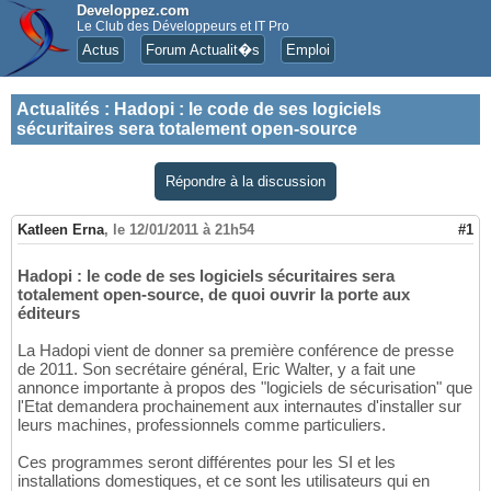
Developpez.com
Le Club des Développeurs et IT Pro
Actus
Forum Actualit�s
Emploi
Actualités
:
Hadopi : le code de ses logiciels
sécuritaires sera totalement open-source
Répondre à la discussion
Katleen Erna
,
le 12/01/2011 à 21h54
#1
Hadopi : le code de ses logiciels sécuritaires sera
totalement open-source, de quoi ouvrir la porte aux
éditeurs
La Hadopi vient de donner sa première conférence de presse
de 2011. Son secrétaire général, Eric Walter, y a fait une
annonce importante à propos des "logiciels de sécurisation" que
l'Etat demandera prochainement aux internautes d'installer sur
leurs machines, professionnels comme particuliers.
Ces programmes seront différentes pour les SI et les
installations domestiques, et ce sont les utilisateurs qui en