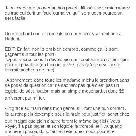
Je viens de me trouver un bon projet, diffusé une version warez
du truc qui écrit un faux journal vu qu'il sera open-source sa
sera facile
Un mouchard open-source ils comprennent vraiment rien a
Hadopi.
EDIT: En fait, non ils ont bien compris, comme ça ils sont
gagnant sur tout les point:
-Open-source donc le développement coutera moins cher que
pour du privateur (en théorie, je vois pas qu'elle dev libriste
oserait toucher a ce truc)
-Abonnement, donc toute les madame michu le prendront sans
se poser de question car ne sachant pas que c'est pas un
logiciel de sécurisation mais un simple mouchard.et donc $£
arriveront par millier.
-Et grâce au malin dans mon genre, si il font une pub correct ,
ils auront plein dexemple sous la main pour justifier lachat chez
eux malgré que plein d'autre feront le même logiciel ("Vous
voyer, il a pas payer, et son logiciel la trompé, et il va quand
même en prison, donc faut acheter chez nous pour être