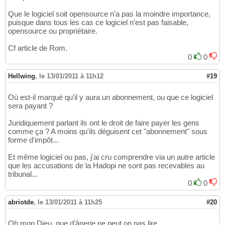
Que le logiciel soit opensource n'a pas la moindre importance,
puisque dans tous les cas ce logiciel n'est pas faisable,
opensource ou propriétaire.
Cf article de Rom.
0
0
Hellwing
,
le 13/01/2011 à 11h12
#19
Où est-il marqué qu'il y aura un abonnement, ou que ce logiciel
sera payant ?
Juridiquement parlant ils ont le droit de faire payer les gens
comme ça ? A moins qu'ils déguisent cet "abonnement" sous
forme d'impôt...
Et même logiciel ou pas, j'ai cru comprendre via un autre article
que les accusations de la Hadopi ne sont pas recevables au
tribunal...
0
0
abriotde
,
le 13/01/2011 à 11h25
#20
Oh mon Dieu, que d'ânerie ne peut on pas lire....