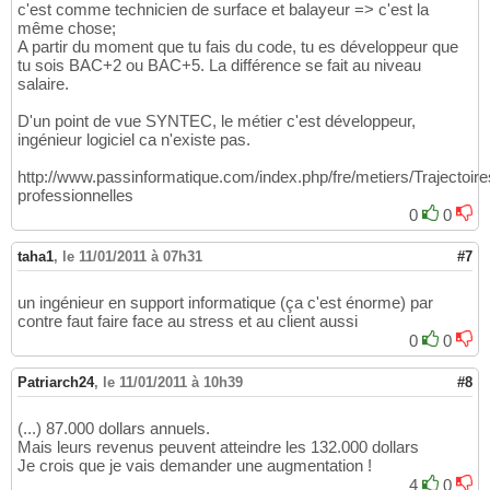
c'est comme technicien de surface et balayeur => c'est la
même chose;
A partir du moment que tu fais du code, tu es développeur que
tu sois BAC+2 ou BAC+5. La différence se fait au niveau
salaire.
D'un point de vue SYNTEC, le métier c'est développeur,
ingénieur logiciel ca n'existe pas.
http://www.passinformatique.com/index.php/fre/metiers/Trajectoire
professionnelles
0
0
taha1
,
le 11/01/2011 à 07h31
#7
un ingénieur en support informatique (ça c'est énorme) par
contre faut faire face au stress et au client aussi
0
0
Patriarch24
,
le 11/01/2011 à 10h39
#8
(...) 87.000 dollars annuels.
Mais leurs revenus peuvent atteindre les 132.000 dollars
Je crois que je vais demander une augmentation !
4
0