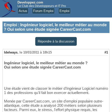
Developpez.com
Le Club des Développeurs et IT Pro
Actus
Forum Emploi
Emploi
Emploi
:
Ingénieur logiciel, le meilleur métier au monde
? Oui selon une étude signée CareerCast.com
Répondre à la discussion
Idelways
,
le 10/01/2011 à 18h15
#1
Ingénieur logiciel, le meilleur métier au monde ?
Oui selon une étude signée CareerCast.com
Une étude vient de classer le métier d'Ingénieur Logiciel numéro
1 des professions qu'il fait bon exercer actuellement.
Menée par CareerCast.com, un site d'emploi populaire outre-
atlantique, cette étude a analysé 200 métiers selon plusieurs
facteurs. Parmi eux, le stress, l'effort physique requis, les