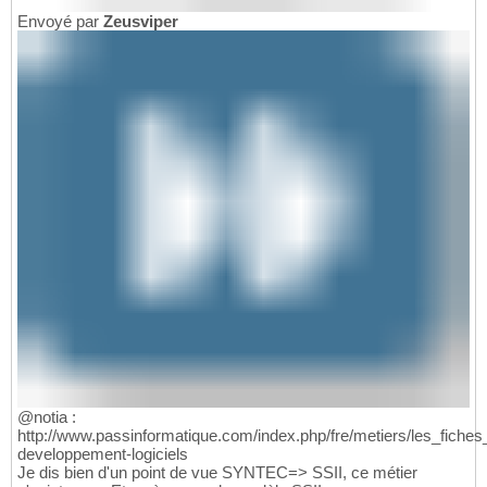
Envoyé par
Zeusviper
@notia :
http://www.passinformatique.com/index.php/fre/metiers/les_fiches
developpement-logiciels
Je dis bien d'un point de vue SYNTEC=> SSII, ce métier