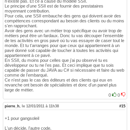
n'existe pas. Et ce à cause du modèle SSII.
Le principe d'une SSII est de fournir des prestataires
moyennant contribution.
Pour cela, une SSII embauche des gens qui doivent avoir des
compétences correspondant au besoin des clients ou du moins
s'en rapprochant.
Avoir des gens avec un métier trop spécifique ou avoir trop de
métiers peut être un fardaux. Donc tu vas découper l'ensemble
de tes activités en gros pavé où tu vas essayer de caser tout le
monde. Et tu t'arranges pour que ceux qui appartiennent à un
pavé donné soit capable de toucher à toutes les activités qui
appartiennent à ce pavé.
En SSII, du moins pour celles que j'ai pu observé tu es
développeur ou tu ne l'es pas. Et ceci implique que tu sois
capable de passer du JAVA au C# si nécessaire et faire du web
comme de l'embarqué.
Ce n'est pas le cas des éditeurs et des clients qui eux en
revanche ont besoin de spécialistes et donc d'un panel plus
large de métier.
0
0
pierre_h
,
le 12/01/2011 à 11h38
#15
+1 pour gangsoleil
L'un décide, l'autre code.