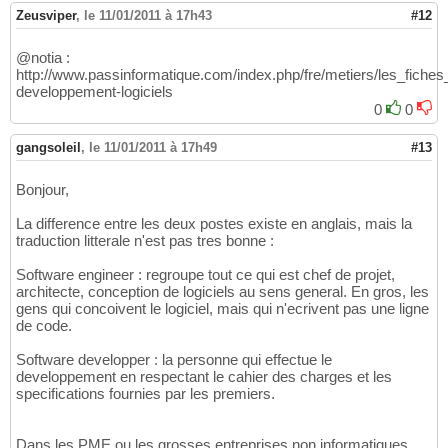
Zeusviper
,
le 11/01/2011 à 17h43
#12
@notia :
http://www.passinformatique.com/index.php/fre/metiers/les_fiches
developpement-logiciels
0
0
gangsoleil
,
le 11/01/2011 à 17h49
#13
Bonjour,
La difference entre les deux postes existe en anglais, mais la
traduction litterale n'est pas tres bonne :
Software engineer : regroupe tout ce qui est chef de projet,
architecte, conception de logiciels au sens general. En gros, les
gens qui concoivent le logiciel, mais qui n'ecrivent pas une ligne
de code.
Software developper : la personne qui effectue le
developpement en respectant le cahier des charges et les
specifications fournies par les premiers.
Dans les PME ou les grosses entreprises non informatiques