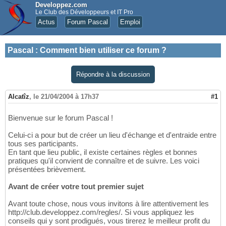
Developpez.com
Le Club des Développeurs et IT Pro
Actus
Forum Pascal
Emploi
Pascal
:
Comment bien utiliser ce forum ?
Répondre à la discussion
Alcatîz
,
le 21/04/2004 à 17h37
#1
Bienvenue sur le forum Pascal !
Celui-ci a pour but de créer un lieu d'échange et d'entraide entre
tous ses participants.
En tant que lieu public, il existe certaines règles et bonnes
pratiques qu'il convient de connaître et de suivre. Les voici
présentées brièvement.
Avant de créer votre tout premier sujet
Avant toute chose, nous vous invitons à lire attentivement les
http://club.developpez.com/regles/. Si vous appliquez les
conseils qui y sont prodigués, vous tirerez le meilleur profit du