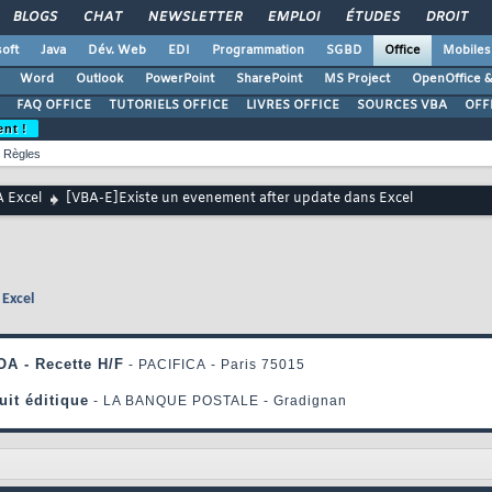
BLOGS
CHAT
NEWSLETTER
EMPLOI
ÉTUDES
DROIT
oft
Java
Dév. Web
EDI
Programmation
SGBD
Office
Mobiles
Word
Outlook
PowerPoint
SharePoint
MS Project
OpenOffice &
FAQ OFFICE
TUTORIELS OFFICE
LIVRES OFFICE
SOURCES VBA
OFF
ent !
Règles
 Excel
[VBA-E]Existe un evenement after update dans Excel
 Excel