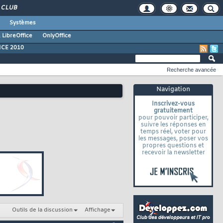
CLUB
Systèmes
 LibreOffice
OnlyOffice
ICE 2010
Recherche avancée
Navigation
Inscrivez-vous
gratuitement
pour pouvoir participer,
suivre les réponses en
temps réel, voter pour
les messages, poser vos
propres questions et
recevoir la newsletter
Outils de la discussion
Affichage