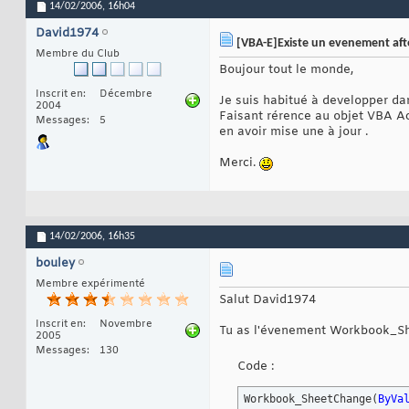
14/02/2006,
16h04
David1974
[VBA-E]Existe un evenement aft
Membre du Club
Boujour tout le monde,
Inscrit en
Décembre
Je suis habitué à developper da
2004
Faisant rérence au objet VBA A
Messages
5
en avoir mise une à jour .
Merci.
14/02/2006,
16h35
bouley
Membre expérimenté
Salut David1974
Inscrit en
Novembre
Tu as l'évenement Workbook_S
2005
Messages
130
Code :
Workbook_SheetChange
(
ByVa