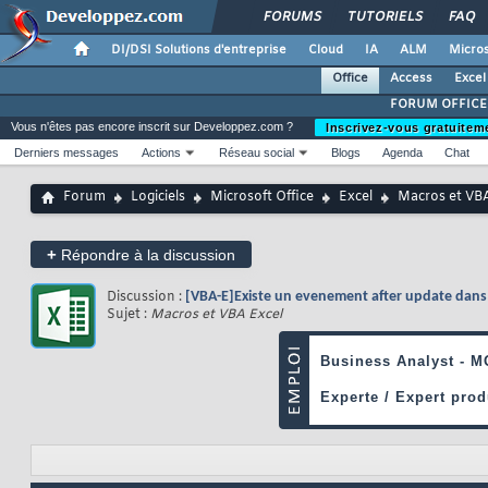
FORUMS
TUTORIELS
FAQ
DI/DSI Solutions d'entreprise
Cloud
IA
ALM
Micros
Office
Access
Excel
FORUM OFFICE
Vous n'êtes pas encore inscrit sur Developpez.com ?
Inscrivez-vous gratuitem
Derniers messages
Actions
Réseau social
Blogs
Agenda
Chat
Forum
Logiciels
Microsoft Office
Excel
Macros et VBA
+
Répondre à la discussion
Discussion :
[VBA-E]Existe un evenement after update dans
Sujet :
Macros et VBA Excel