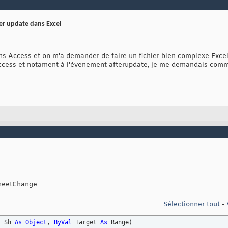
er update dans Excel
ns Access et on m'a demander de faire un fichier bien complexe Excel
ccess et notament à l'évenement afterupdate, je me demandais comme
heetChange
Sélectionner tout
-
l
 Sh 
As
Object
, 
ByVal
 Target 
As
 Range
)