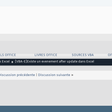
LS OFFICE
LIVRES OFFICE
SOURCES VBA
OF
 Excel
[VBA-E]Existe un evenement after update dans Excel
iscussion précédente
|
Discussion suivante
»