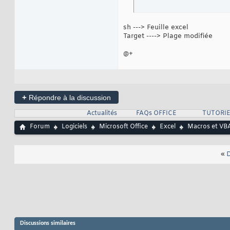
sh ---> Feuille excel
Target ----> Plage modifiée
@+
+
Répondre à la discussion
Actualités
FAQs OFFICE
TUTORIE
Forum
Logiciels
Microsoft Office
Excel
Macros et VBA
«
D
Discussions similaires