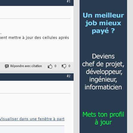
#1
.
nt mettre à jour des cellules aprés
Répondre avec citation
0
0
#2
Visualiser dans une fenêtre à part