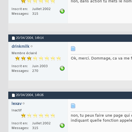
non, dans action tu mets le nom 
Inscrit en
Juillet 2002
Messages
315
20/04/2004,
14h14
drinkmilk
Membre éclairé
Ok, merci. Dommage, ca va me fo
Inscrit en
Juin 2003
Messages
270
20/04/2004,
14h36
lexav
Inactif
non, tu peux faire une page qui 
indiquant quelle fonction appele
Inscrit en
Juillet 2002
Messages
315