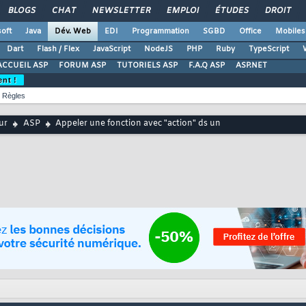
BLOGS
CHAT
NEWSLETTER
EMPLOI
ÉTUDES
DROIT
oft
Java
Dév. Web
EDI
Programmation
SGBD
Office
Mobiles
Dart
Flash / Flex
JavaScript
NodeJS
PHP
Ruby
TypeScript
ACCUEIL ASP
FORUM ASP
TUTORIELS ASP
F.A.Q ASP
ASP.NET
ent !
Règles
ur
ASP
Appeler une fonction avec "action" ds un