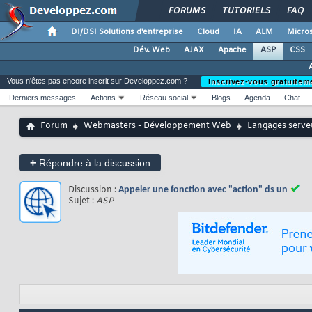
FORUMS
TUTORIELS
FAQ
DI/DSI Solutions d'entreprise
Cloud
IA
ALM
Micros
Dév. Web
AJAX
Apache
ASP
CSS
Vous n'êtes pas encore inscrit sur Developpez.com ?
Inscrivez-vous gratuitem
Derniers messages
Actions
Réseau social
Blogs
Agenda
Chat
Forum
Webmasters - Développement Web
Langages serve
+
Répondre à la discussion
Discussion :
Appeler une fonction avec "action" ds un
Sujet :
ASP