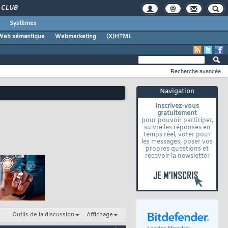
CLUB
Systèmes
Web sémantique
Webmarketing
(X)HTML
Recherche avancée
Navigation
Inscrivez-vous
gratuitement
pour pouvoir participer,
suivre les réponses en
temps réel, voter pour
les messages, poser vos
propres questions et
recevoir la newsletter
Outils de la discussion
Affichage