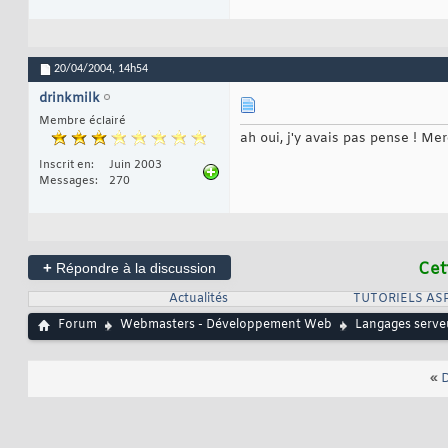
20/04/2004,
14h54
drinkmilk
Membre éclairé
ah oui, j'y avais pas pense ! Mer
Inscrit en
Juin 2003
Messages
270
+
Cet
Répondre à la discussion
Actualités
TUTORIELS AS
Forum
Webmasters - Développement Web
Langages serve
«
D