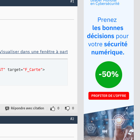
#1
Visualiser dans une fenêtre à part
ST"
 target=
"F_Carte"
>

Répondre avec citation
0
0
#2