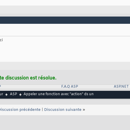
ci
te discussion est résolue.
P
F.A.Q ASP
ASP.NET
ur
ASP
Appeler une fonction avec "action" ds un
iscussion précédente
|
Discussion suivante
»