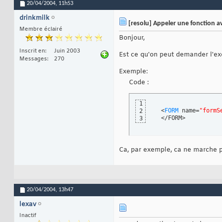
20/04/2004,
11h53
drinkmilk
[resolu] Appeler une fonction a
Membre éclairé
Bonjour,
Inscrit en
Juin 2003
Est ce qu'on peut demander l'ex
Messages
270
Exemple:
Code :
1
  <
FORM
 name=
"formS
2
  </FORM>
3
Ca, par exemple, ca ne marche pa
20/04/2004,
13h47
lexav
Inactif