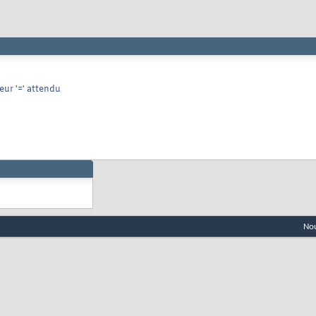
ur '=' attendu
Nou