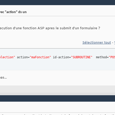
vec "action" ds un
ecution d'une fonction ASP apres le submit d'un formulaire ?
Sélectionner tout
-
election"
 action=
"maFonction"
 id-action=
"SUBROUTINE"
  method=
"PO
s...