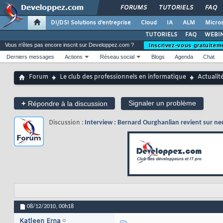
FORUMS
TUTORIELS
FAQ
DI/DSI Solutions d'entreprise
Cloud
IA
ALM
Micros
TUTORIELS
FAQ
WEBIN
Vous n'êtes pas encore inscrit sur Developpez.com ?
Inscrivez-vous gratuitem
Derniers messages
Actions
Réseau social
Blogs
Agenda
Chat
Forum
Le club des professionnels en informatique
Actualit
+
Signaler un problème
Répondre à la discussion
Discussion :
Interview : Bernard Ourghanlian revient sur ne
08/12/2010,
00h18
Katleen Erna