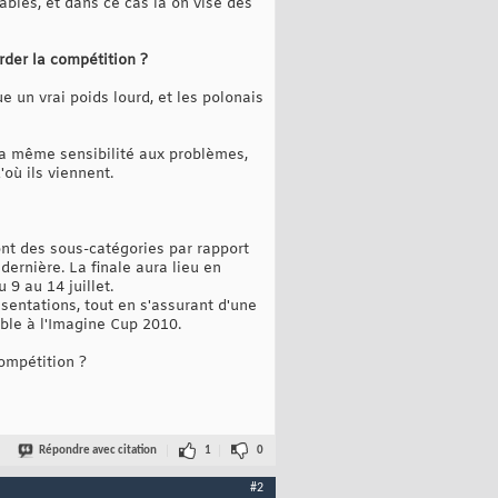
ables, et dans ce cas là on vise des
rder la compétition ?
 un vrai poids lourd, et les polonais
la même sensibilité aux problèmes,
'où ils viennent.
sont des sous-catégories par rapport
dernière. La finale aura lieu en
9 au 14 juillet.
sentations, tout en s'assurant d'une
ble à l'Imagine Cup 2010.
ompétition ?
Répondre avec citation
1
0
#2