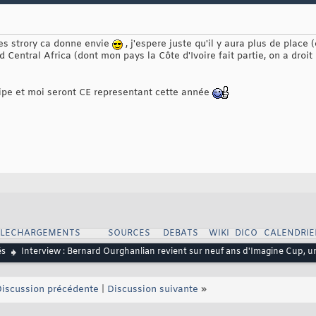
ces strory ca donne envie
, j'espere juste qu'il y aura plus de place 
 Central Africa (dont mon pays la Côte d'Ivoire fait partie, on a droit
ipe et moi seront CE representant cette année
ELECHARGEMENTS
SOURCES
DEBATS
WIKI
DICO
CALENDRIE
és
Interview : Bernard Ourghanlian revient sur neuf ans d'Imagine Cup, u
iscussion précédente
|
Discussion suivante
»