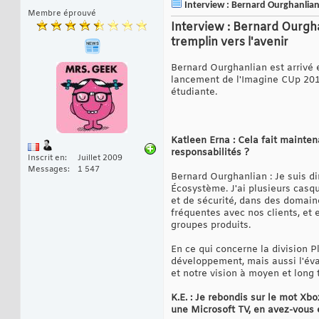
Interview : Bernard Ourghanlian
Membre éprouvé
Interview : Bernard Ourgh
tremplin vers l'avenir
Bernard Ourghanlian est arrivé 
lancement de l'Imagine CUp 201
étudiante.
Katleen Erna : Cela fait mainte
responsabilités ?
Inscrit en
Juillet 2009
Messages
1 547
Bernard Ourghanlian : Je suis di
Écosystème. J'ai plusieurs casqu
et de sécurité, dans des domain
fréquentes avec nos clients, et 
groupes produits.
En ce qui concerne la division P
développement, mais aussi l'évan
et notre vision à moyen et long 
K.E. : Je rebondis sur le mot Xb
une Microsoft TV, en avez-vous 