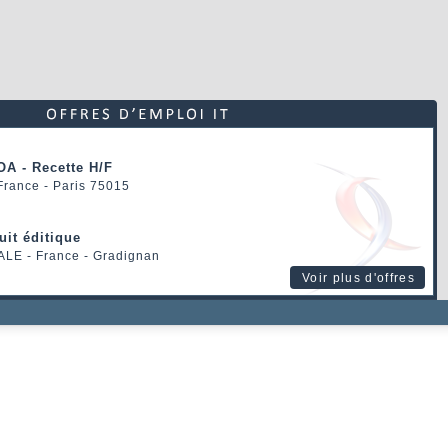
OA - Recette H/F
 France - Paris 75015
uit éditique
ALE
- France - Gradignan
Voir plus d'offres