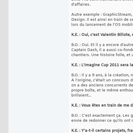
d'affaires.
Autre exemple : GraphicStream, 
Design. Il est ainsi en train d
lors du lancement de l'OS mobil
K.E. : Oui, c'est Valentin Billote,
B.O. : Oui. Et il y a encore d'a
Captain Dash, il a aussi co-fo
chantiers. Une histoire folle, et 
K.E. : L'Imagine Cup 2011 sera l
B.O. : Il y a 9 ans, à la créatio
A l'origine, c'était un concour
on a des anciens concurrents de 
propre boîte, et le même enthou
brillaient...
K.E. : Vous êtes en train de me 
B.O. : C'est exactement ça. Les g
envie de redonner ce qu'ils ont 
K.E. : Y'a-t-il certains projets,