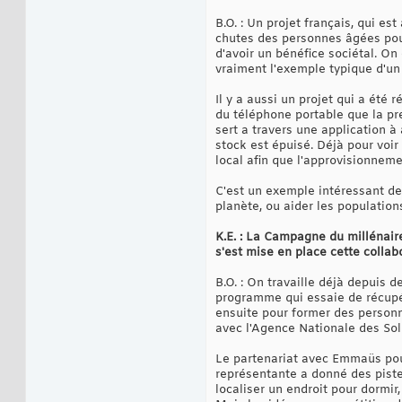
B.O. : Un projet français, qui e
chutes des personnes âgées pour p
d'avoir un bénéfice sociétal. On
vraiment l'exemple typique d'un 
Il y a aussi un projet qui a été 
du téléphone portable que la pre
sert a travers une application à
stock est épuisé. Déjà pour voi
local afin que l'approvisionnem
C'est un exemple intéressant de
planète, ou aider les population
K.E. : La Campagne du millénai
s'est mise en place cette collab
B.O. : On travaille déjà depuis
programme qui essaie de récupér
ensuite pour former des personn
avec l'Agence Nationale des Sol
Le partenariat avec Emmaüs pour
représentante a donné des piste
localiser un endroit pour dormir,