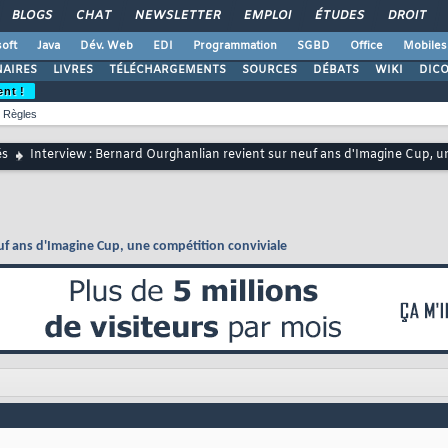
BLOGS
CHAT
NEWSLETTER
EMPLOI
ÉTUDES
DROIT
oft
Java
Dév. Web
EDI
Programmation
SGBD
Office
Mobiles
AIRES
LIVRES
TÉLÉCHARGEMENTS
SOURCES
DÉBATS
WIKI
DIC
ent !
Règles
és
Interview : Bernard Ourghanlian revient sur neuf ans d'Imagine Cup, u
uf ans d'Imagine Cup, une compétition conviviale