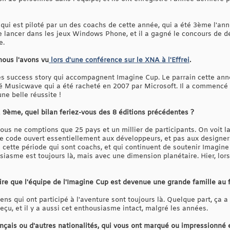
qui est piloté par un des coachs de cette année, qui a été 3ème l'an
e se lancer dans les jeux Windows Phone, et il a gagné le concours de
e.
 nous l'avons vu
lors d'une conférence sur le XNA à l'Effrei
.
utres success story qui accompagnent Imagine Cup. Le parrain cette anné
ndé Musicwave qui a été racheté en 2007 par Microsoft. Il a commen
une belle réussite !
a 9ème, quel bilan feriez-vous des 8 éditions précédentes ?
n, nous ne comptions que 25 pays et un millier de participants. On voit 
s de code ouvert essentiellement aux développeurs, et pas aux design
cette période qui sont coachs, et qui continuent de soutenir Imagine 
siasme est toujours là, mais avec une dimension planétaire. Hier, lor
dire que l'équipe de l'Imagine Cup est devenue une grande famille au 
ens qui ont participé à l'aventure sont toujours là. Quelque part, ça a
reçu, et il y a aussi cet enthousiasme intact, malgré les années.
 français ou d'autres nationalités, qui vous ont marqué ou impressionné