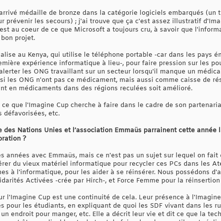
st arrivé médaille de bronze dans la catégorie logiciels embarqués (un 
révenir les secours) ; j'ai trouve que ça c'est assez illustratif d'Imag
 est au coeur de ce que Microsoft a toujours cru, à savoir que l'infor
bon projet.
réalise au Kenya, qui utilise le téléphone portable -car dans les pays 
mière expérience informatique à lieu-, pour faire pression sur les po
 alerter les ONG travaillant sur un secteur lorsqu'il manque un médic
r si les ONG n'ont pas ce médicament, mais aussi comme caisse de rés
ent en médicaments dans des régions reculées soit amélioré.
 ce que l'Imagine Cup cherche à faire dans le cadre de son partenaria
s défavorisées, etc.
re des Nations Unies et l’association Emmaüs parrainent cette année
oration ?
 des années avec Emmaüs, mais ce n'est pas un sujet sur lequel on fai
er du vieux matériel informatique pour recycler ces PCs dans les Ate
es à l'informatique, pour les aider à se réinsérer. Nous possédons d'
idarités Activées -crée par Hirch-, et Force Femme pour la réinsertio
 l'Imagine Cup est une continuité de cela. Leur présence à l'Imagine
s pour les étudiants, en expliquant de quoi les SDF vivant dans les r
 un endroit pour manger, etc. Elle a décrit leur vie et dit ce que la tec