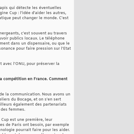
tapis qui détecte les éventuelles
ine Cup : l'idée d'aider les autres,
matique peut changer le monde. C'est
émergeants, c'est souvent au travers
uvoir publics locaux. Le téléphone
ament dans un dispensaire, ou que le
onance pour faire pression sur l'Etat
t avec l'ONU, pour préserver la
 la compétition en France. Comment
t de la communication. Nous avons un
liers du Bocage, et on s'en sert
ailleurs également des partenariats
n des femmes.
 Cup est une première, leur
ues de Paris ont besoin, par exemple
hnologie pourrait faire pour les aider.