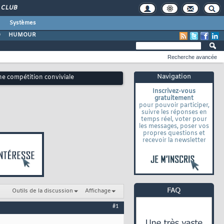
CLUB
Systèmes
O
HUMOUR
Recherche avancée
Navigation
ne compétition conviviale
Inscrivez-vous
gratuitement
pour pouvoir participer,
suivre les réponses en
temps réel, voter pour
les messages, poser vos
propres questions et
recevoir la newsletter
Outils de la discussion
Affichage
#1