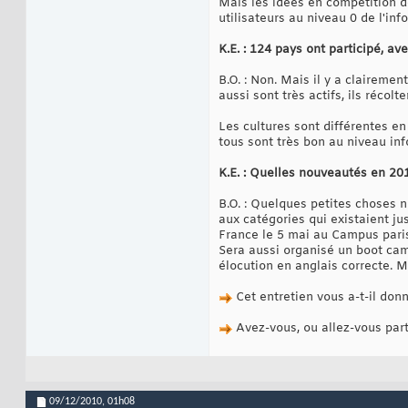
Mais les idées en compétition de
utilisateurs au niveau 0 de l'inf
K.E. : 124 pays ont participé, a
B.O. : Non. Mais il y a clairem
aussi sont très actifs, ils récol
Les cultures sont différentes e
tous sont très bon au niveau inf
K.E. : Quelles nouveautés en 20
B.O. : Quelques petites choses n
aux catégories qui existaient ju
France le 5 mai au Campus parisi
Sera aussi organisé un boot camp
élocution en anglais correcte. 
Cet entretien vous a-t-il don
Avez-vous, ou allez-vous part
09/12/2010,
01h08