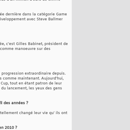
née dernière dans la catégorie Game
 développement avec Steve Ballmer
e, c'est Gilles Babinet, président de
cé comme manoeuvre sur des
la progression extraordinaire depuis.
ers comme maintenant. Aujourd'hui,
Cup, tout en étant patron de leur
s du lancement, les yeux des gens
fil des années ?
 tellement changé leur vie qu' ils ont
 en 2010 ?