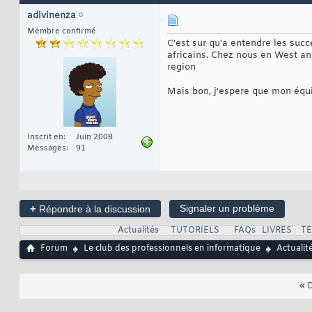
adivinenza
Membre confirmé
C'est sur qu'a entendre les suc
africains. Chez nous en West and
region
Mais bon, j'espere que mon équ
Inscrit en
Juin 2008
Messages
91
+
Signaler un problème
Répondre à la discussion
Actualités
TUTORIELS
FAQs
LIVRES
T
Forum
Le club des professionnels en informatique
Actualit
«
D