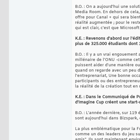
B.O. : On a aujourd'hui une sol
Media Room. En dehors de cela,
offre pour Canal + qui sera bien
réalité augmentée ; pour le rest
qui est clair, c'est que Microsof
K.E. : Revenons d'abord sur l'édi
plus de 325.000 étudiants dont 
B.O. : Il y a un vrai engouement 
millénaire de l'ONU -comme cette
puissent aider d'une manière ou
quand on regarde avec un peu de
l'entreprenariat, Une bonne occa
participants ou des entrepreneur
la réalité de la création tout en
K.E. : Dans le Communiqué de Pr
d’Imagine Cup créent une start-u
B.O. : L'année dernière, sur 119
sont aujourd'hui dans Bizspark, 
La plus emblématique pour la Fran
comme un des leaders du jeu sur 
amis". Ils sont maintenant envir