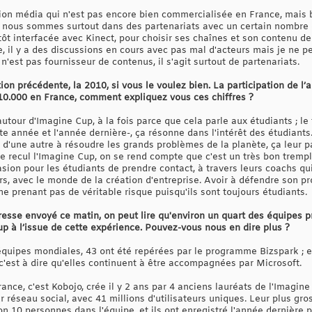
ution média qui n'est pas encore bien commercialisée en France, mais
 nous sommes surtout dans des partenariats avec un certain nombre
tôt interfacée avec Kinect, pour choisir ses chaînes et son contenu d
e, il y a des discussions en cours avec pas mal d'acteurs mais je ne p
t n'est pas fournisseur de contenus, il s'agit surtout de partenariats.
tion précédente, la 2010, si vous le voulez bien. La participation de l’
10.000 en France, comment expliquez vous ces chiffres ?
autour d'Imagine Cup, à la fois parce que cela parle aux étudiants ; le f
 année et l'année dernière-, ça résonne dans l'intérêt des étudiants.
 d'une autre à résoudre les grands problèmes de la planète, ça leur 
 recul l'Imagine Cup, on se rend compte que c'est un très bon trempli
sion pour les étudiants de prendre contact, à travers leurs coachs qu
s, avec le monde de la création d'entreprise. Avoir à défendre son pr
 ne prenant pas de véritable risque puisqu'ils sont toujours étudiants.
esse envoyé ce matin, on peut lire qu'environ un quart des équipes p
p à l’issue de cette expérience. Pouvez-vous nous en dire plus ?
 équipes mondiales, 43 ont été repérées par le programme Bizspark ; e
c'est à dire qu'elles continuent à être accompagnées par Microsoft.
ce, c'est Kobojo, crée il y 2 ans par 4 anciens lauréats de l'Imagine C
réseau social, avec 41 millions d'utilisateurs uniques. Leur plus gros
on 10 personnes dans l'équipe, et ils ont enregistré l'année dernière pl