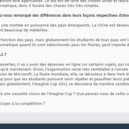
vront être applicables. Le but est de faire des choses utiles et réalis
ormatique, donc il faudra des choses très très simples.
vez-vous remarqué des différences dans leurs façons respectives d'abo
ent une montée en puissance des pays émergeants. La Chine est devenue
tent beaucoup de médailles.
n fonction des pays, mais globalement les étudiants de tous pays ont 
ormatique quand ils sont sélectionnés pour les finales, peut importe d
11 ?
ouvelles, il va y avoir des épreuves en ligne sur certains sujets, qui 
squ'à maintenant. Sinon, l'organisation reste très semblable à l'année 
en de Microsoft. La finale mondiale, elle, se déroulera à New York du 
 pour que les étudiants puissent venir répéter et peaufiner leurs pré
Mais globalement, l'Imagine Cup 2011 se déroulera de manière sembla
né une nouvelle vision de l'Imagine Cup ? Que pensez-vous de cette c
iciper à la compétition ?