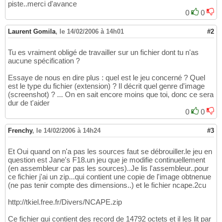
piste..merci d'avance
0
0
Laurent Gomila
,
le 14/02/2006 à 14h01
#2
Tu es vraiment obligé de travailler sur un fichier dont tu n'as
aucune spécification ?
Essaye de nous en dire plus : quel est le jeu concerné ? Quel
est le type du fichier (extension) ? Il décrit quel genre d'image
(screenshot) ? ... On en sait encore moins que toi, donc ce sera
dur de t'aider
0
0
Frenchy
,
le 14/02/2006 à 14h24
#3
Et Oui quand on n'a pas les sources faut se débrouiller.le jeu en
question est Jane's F18.un jeu que je modifie continuellement
(en assembleur car pas les sources)..Je lis l'assembleur..pour
ce fichier j'ai un zip...qui contient une copie de l'image obtnenue
(ne pas tenir compte des dimensions..) et le fichier ncape.2cu
http://tkiel.free.fr/Divers/NCAPE.zip
Ce fichier qui contient des record de 14792 octets et il les lit par