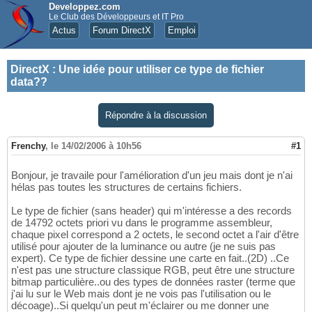
Developpez.com
Le Club des Développeurs et IT Pro
Actus
Forum DirectX
Emploi
DirectX
:
Une idée pour utiliser ce type de fichier
data??
Répondre à la discussion
Frenchy
,
le 14/02/2006 à 10h56
#1
Bonjour, je travaile pour l'amélioration d'un jeu mais dont je n'ai
hélas pas toutes les structures de certains fichiers.
Le type de fichier (sans header) qui m'intéresse a des records
de 14792 octets priori vu dans le programme assembleur,
chaque pixel correspond a 2 octets, le second octet a l'air d'être
utilisé pour ajouter de la luminance ou autre (je ne suis pas
expert). Ce type de fichier dessine une carte en fait..(2D) ..Ce
n'est pas une structure classique RGB, peut être une structure
bitmap particulière..ou des types de données raster (terme que
j'ai lu sur le Web mais dont je ne vois pas l'utilisation ou le
décoage)..Si quelqu'un peut m'éclairer ou me donner une