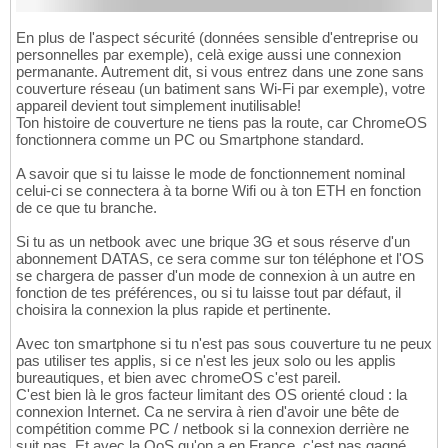
En plus de l'aspect sécurité (données sensible d'entreprise ou
personnelles par exemple), celà exige aussi une connexion
permanante. Autrement dit, si vous entrez dans une zone sans
couverture réseau (un batiment sans Wi-Fi par exemple), votre
appareil devient tout simplement inutilisable!
Ton histoire de couverture ne tiens pas la route, car ChromeOS
fonctionnera comme un PC ou Smartphone standard.
A savoir que si tu laisse le mode de fonctionnement nominal
celui-ci se connectera à ta borne Wifi ou à ton ETH en fonction
de ce que tu branche.
Si tu as un netbook avec une brique 3G et sous réserve d'un
abonnement DATAS, ce sera comme sur ton téléphone et l'OS
se chargera de passer d'un mode de connexion à un autre en
fonction de tes préférences, ou si tu laisse tout par défaut, il
choisira la connexion la plus rapide et pertinente.
Avec ton smartphone si tu n'est pas sous couverture tu ne peux
pas utiliser tes applis, si ce n'est les jeux solo ou les applis
bureautiques, et bien avec chromeOS c'est pareil.
C'est bien là le gros facteur limitant des OS orienté cloud : la
connexion Internet. Ca ne servira à rien d'avoir une bête de
compétition comme PC / netbook si la connexion derrière ne
suit pas. Et avec la QoS qu'on a en France, c'est pas gagné.