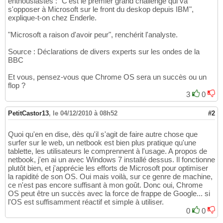
enthousiastes : "C'est le premier grand challenge qui va
s'opposer à Microsoft sur le front du deskop depuis IBM",
explique-t-on chez Enderle.
"Microsoft a raison d'avoir peur", renchérit l'analyste.
Source : Déclarations de divers experts sur les ondes de la
BBC
Et vous, pensez-vous que Chrome OS sera un succès ou un
flop ?
3
0
PetitCastor13
,
le 04/12/2010 à 08h52
#2
Quoi qu'en en dise, dès qu'il s'agit de faire autre chose que
surfer sur le web, un netbook est bien plus pratique qu'une
tablette, les utilisateurs le comprennent à l'usage. A propos de
netbook, j'en ai un avec Windows 7 installé dessus. Il fonctionne
plutôt bien, et j'apprécie les efforts de Microsoft pour optimiser
la rapidité de son OS. Oui mais voilà, sur ce genre de machine,
ce n'est pas encore suffisant à mon goût. Donc oui, Chrome
OS peut être un succès avec la force de frappe de Google... si
l'OS est suffisamment réactif et simple à utiliser.
0
0