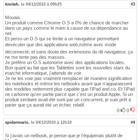
timiteh
,
le 04/12/2010 à 09h25
#3
Mouais.
Un produit comme Chrome O.S a 0% de chance de marcher
dans un pays comme le mien à cause de sa dépendance au
net.
Et perso un O.S qui se limite à un navigateur permettant
dexécuter que des applications web,même avec mode
déconnecté, et sans doute des extensions du dit navigateur, ça
ne me tente pas des masses.
Je préfère un O.S autonome avec des applications locales.
Bon quant au fait que les Tablettes sont les nouvelles stars du
marché informatique, j'attends de voir.
Je ne les voie pas vraiment remplacer de manière significative
les notebooks et même les netbooks avant que n'apparaissent
des modèles nettement plus capable que l'iPad and co. Et l'iPad
ne cartonne qu'en partie parce que c'est un produit Apple. Si un
produit similaire avait été sorti par un concurrent, je suis prêt à
parier que ça aurait été un échec relatif.
0
0
spidermario
,
le 04/12/2010 à 12h10
#4
Si j'avais un netbook, je pense que je l'équiperais plutôt de