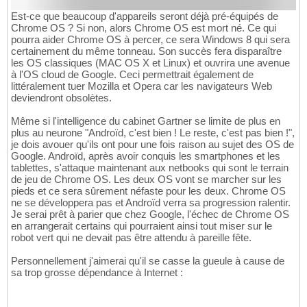
Est-ce que beaucoup d'appareils seront déjà pré-équipés de
Chrome OS ? Si non, alors Chrome OS est mort né. Ce qui
pourra aider Chrome OS à percer, ce sera Windows 8 qui sera
certainement du même tonneau. Son succès fera disparaître
les OS classiques (MAC OS X et Linux) et ouvrira une avenue
à l'OS cloud de Google. Ceci permettrait également de
littéralement tuer Mozilla et Opera car les navigateurs Web
deviendront obsolètes.
Même si l'intelligence du cabinet Gartner se limite de plus en
plus au neurone "Androïd, c'est bien ! Le reste, c'est pas bien !",
je dois avouer qu'ils ont pour une fois raison au sujet des OS de
Google. Androïd, après avoir conquis les smartphones et les
tablettes, s'attaque maintenant aux netbooks qui sont le terrain
de jeu de Chrome OS. Les deux OS vont se marcher sur les
pieds et ce sera sûrement néfaste pour les deux. Chrome OS
ne se développera pas et Androïd verra sa progression ralentir.
Je serai prêt à parier que chez Google, l'échec de Chrome OS
en arrangerait certains qui pourraient ainsi tout miser sur le
robot vert qui ne devait pas être attendu à pareille fête.
Personnellement j'aimerai qu'il se casse la gueule à cause de
sa trop grosse dépendance à Internet :