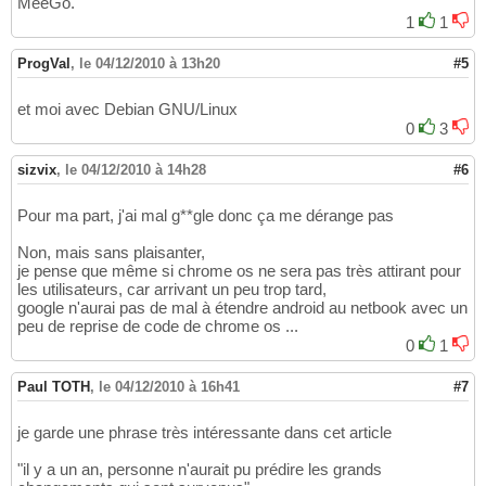
MeeGo.
1
1
ProgVal
,
le 04/12/2010 à 13h20
#5
et moi avec Debian GNU/Linux
0
3
sizvix
,
le 04/12/2010 à 14h28
#6
Pour ma part, j'ai mal g**gle donc ça me dérange pas
Non, mais sans plaisanter,
je pense que même si chrome os ne sera pas très attirant pour
les utilisateurs, car arrivant un peu trop tard,
google n'aurai pas de mal à étendre android au netbook avec un
peu de reprise de code de chrome os ...
0
1
Paul TOTH
,
le 04/12/2010 à 16h41
#7
je garde une phrase très intéressante dans cet article
"il y a un an, personne n'aurait pu prédire les grands