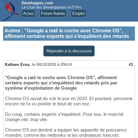
Developpez.com
Le Club des Développeurs et IT Pro
Actus
Forum Autres
Emploi
Autres
:
"Google a raté le coche avec Chrome OS",
affirment certains experts qui s'inquiètent des retards
Répondre à la discussion
Katleen Erna
,
le 04/12/2010 à 05h14
#1
"Google a raté le coche avec Chrome OS", affirment
certains experts qui s'inquiètent des retards pris par
système d'exploitation de Google
Chrome OS aurait du voir le jour en 2010. Et pourtant, personne
encore ne l'a vu pointer le bout de son nez.
Du coup, certains experts s'inquiètent. Pour eux, le marché
change vite, trop vite.
Chrome OS est destiné a équiper les appareils de puissance
moindre, comme les netbooks et les ordinateurs lowcost.