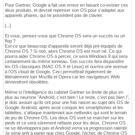
Pour Gartner, Google a fait une erreur en faisant co-exister ces
deux produits, et devrait repenser son OS pour s'adapter aux
appareils phares, qui ne possèdent pas de clavier.
[...]
Et vous, pensez-vous que Chrome OS sera un succès ou un
flop ?
Est-ce que beaucoup d'appareils seront déjà pré-équipés de
Chrome OS ? Si non, alors Chrome OS est mort né. Ce qui
pourra aider Chrome OS à percer, ce sera Windows 8 qui sera
certainement du même tonneau. Son succès fera disparaître
les OS classiques (MAC OS X et Linux) et ouvrira une avenue
à l'OS cloud de Google. Ceci permettrait également de
littéralement tuer Mozilla et Opera car les navigateurs Web
deviendront obsolètes.
Même si l'intelligence du cabinet Gartner se limite de plus en
plus au neurone "Androïd, c'est bien ! Le reste, c'est pas bien !",
je dois avouer qu'ils ont pour une fois raison au sujet des OS de
Google. Androïd, après avoir conquis les smartphones et les
tablettes, s'attaque maintenant aux netbooks qui sont le terrain
de jeu de Chrome OS. Les deux OS vont se marcher sur les
pieds et ce sera sûrement néfaste pour les deux. Chrome OS
ne se développera pas et Androïd verra sa progression ralentir.
Je serai prêt à parier que chez Google, l'échec de Chrome OS