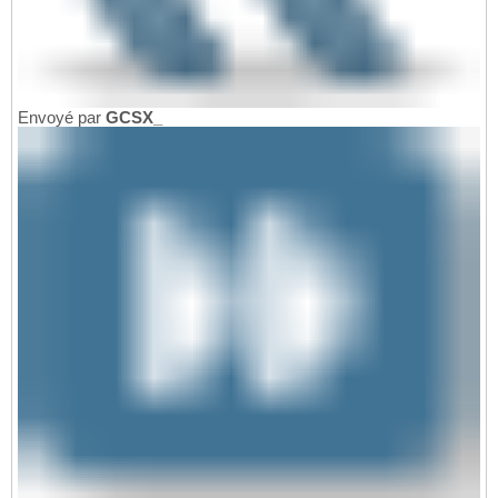
Envoyé par
GCSX_