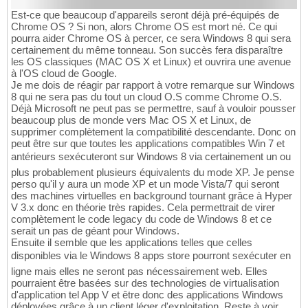
Est-ce que beaucoup d'appareils seront déjà pré-équipés de
Chrome OS ? Si non, alors Chrome OS est mort né. Ce qui
pourra aider Chrome OS à percer, ce sera Windows 8 qui sera
certainement du même tonneau. Son succès fera disparaître
les OS classiques (MAC OS X et Linux) et ouvrira une avenue
à l'OS cloud de Google.
Je me dois de réagir par rapport à votre remarque sur Windows
8 qui ne sera pas du tout un cloud O.S comme Chrome O.S.
Déjà Microsoft ne peut pas se permettre, sauf à vouloir pousser
beaucoup plus de monde vers Mac OS X et Linux, de
supprimer complètement la compatibilité descendante. Donc on
peut être sur que toutes les applications compatibles Win 7 et
antérieurs sexécuteront sur Windows 8 via certainement un ou
plus probablement plusieurs équivalents du mode XP. Je pense
perso qu'il y aura un mode XP et un mode Vista/7 qui seront
des machines virtuelles en background tournant grâce à Hyper
V 3.x donc en théorie très rapides. Cela permettrait de virer
complètement le code legacy du code de Windows 8 et ce
serait un pas de géant pour Windows.
Ensuite il semble que les applications telles que celles
disponibles via le Windows 8 apps store pourront sexécuter en
ligne mais elles ne seront pas nécessairement web. Elles
pourraient être basées sur des technologies de virtualisation
d'application tel App V et être donc des applications Windows
déployées grâce à un client léger d'exploitation. Reste à voir