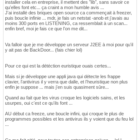
installer cela en entreprise, il mettent des "lib", sans savoir ce
qu'elles font etc... ça craint a mon humble avis ...
J'ai installé des briques open source ca commençait à freezer,
puis boucle infinie ... mdr, je fais un netstat -anob et j'avais au
moins 300 ports en LISTENING, ca ressemblait à un scan...
enfin bref, moi je fais ce que l'on me dit...
Va falloir que je me développe un serveur J2EE à moi pour qu'il
y ait pas de BackDoor... (fais chier lol)
Pour ce qui est la détéction euristique ouais certes...
Mais si je développe une appli java qui détecte les frappe
clavier, l'antivirus il y verra que dalle, et l'heuristique non plus
enfin je suppose ... mais j'en suis quasiment sûre...
Quand au fait que les virus croque les logiciels sains, et les
usurpes, oui c'est ce qu'ils font ...
AU début ca freeze, une boucle infini, qui croque le plus de
programmes possibles et les antivirus ils y voient que du feu lol
...