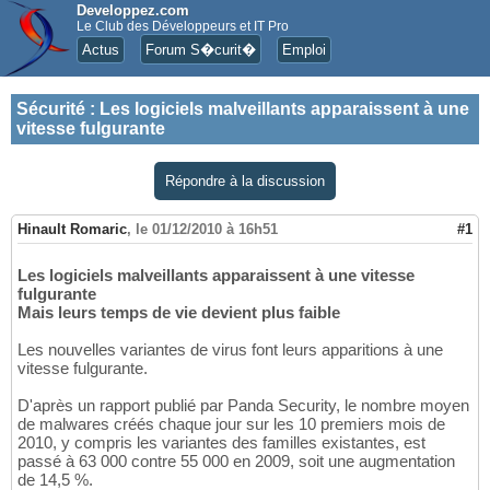
Developpez.com
Le Club des Développeurs et IT Pro
Actus
Forum S�curit�
Emploi
Sécurité
:
Les logiciels malveillants apparaissent à une
vitesse fulgurante
Répondre à la discussion
Hinault Romaric
,
le 01/12/2010 à 16h51
#1
Les logiciels malveillants apparaissent à une vitesse
fulgurante
Mais leurs temps de vie devient plus faible
Les nouvelles variantes de virus font leurs apparitions à une
vitesse fulgurante.
D'après un rapport publié par Panda Security, le nombre moyen
de malwares créés chaque jour sur les 10 premiers mois de
2010, y compris les variantes des familles existantes, est
passé à 63 000 contre 55 000 en 2009, soit une augmentation
de 14,5 %.