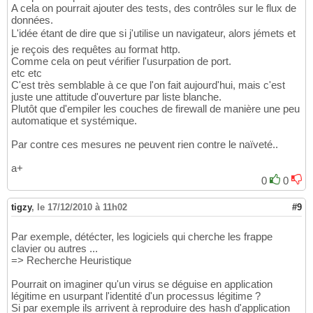
A cela on pourrait ajouter des tests, des contrôles sur le flux de
données.
L'idée étant de dire que si j'utilise un navigateur, alors jémets et
je reçois des requêtes au format http.
Comme cela on peut vérifier l'usurpation de port.
etc etc
C'est très semblable à ce que l'on fait aujourd'hui, mais c'est
juste une attitude d'ouverture par liste blanche.
Plutôt que d'empiler les couches de firewall de manière une peu
automatique et systémique.
Par contre ces mesures ne peuvent rien contre le naïveté..
a+
0
0
tigzy
,
le 17/12/2010 à 11h02
#9
Par exemple, détécter, les logiciels qui cherche les frappe
clavier ou autres ...
=> Recherche Heuristique
Pourrait on imaginer qu'un virus se déguise en application
légitime en usurpant l'identité d'un processus légitime ?
Si par exemple ils arrivent à reproduire des hash d'application