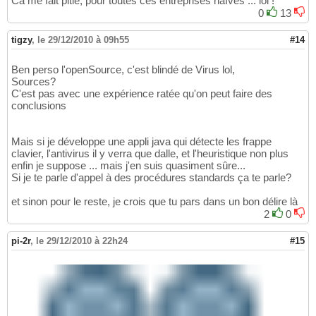
Ca me fait pitié, pour toutes ces entreprises naïves ... lol !
0
13
tigzy
,
le 29/12/2010 à 09h55
#14
Ben perso l'openSource, c'est blindé de Virus lol,
Sources?
C'est pas avec une expérience ratée qu'on peut faire des
conclusions
Mais si je développe une appli java qui détecte les frappe
clavier, l'antivirus il y verra que dalle, et l'heuristique non plus
enfin je suppose ... mais j'en suis quasiment sûre...
Si je te parle d'appel à des procédures standards ça te parle?
et sinon pour le reste, je crois que tu pars dans un bon délire là
2
0
pi-2r
,
le 29/12/2010 à 22h24
#15