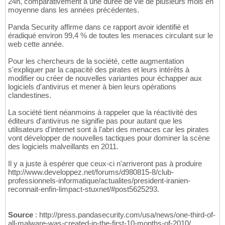
24h, comparativement à une durée de vie de plusieurs mois en
moyenne dans les années précédentes.
Panda Security affirme dans ce rapport avoir identifié et
éradiqué environ 99,4 % de toutes les menaces circulant sur le
web cette année.
Pour les chercheurs de la société, cette augmentation
s'expliquer par la capacité des pirates et leurs intérêts à
modifier ou créer de nouvelles variantes pour échapper aux
logiciels d'antivirus et mener à bien leurs opérations
clandestines.
La société tient néanmoins à rappeler que la réactivité des
éditeurs d'antivirus ne signifie pas pour autant que les
utilisateurs d'internet sont à l'abri des menaces car les pirates
vont développer de nouvelles tactiques pour dominer la scène
des logiciels malveillants en 2011.
Il y a juste à espérer que ceux-ci n'arriveront pas à produire
http://www.developpez.net/forums/d980815-8/club-
professionnels-informatique/actualites/president-iranien-
reconnait-enfin-limpact-stuxnet/#post5625293.
Source
: http://press.pandasecurity.com/usa/news/one-third-of-
all-malware-was-created-in-the-first-10-months-of-2010/