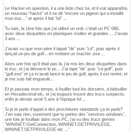
Le Hacker en question, il a une liste chez lui, et il voit apparaître,
un nouveau "hacké" et il se dit "encore un pigeon qui a installé
mon truc..." et après il fait "lol" ...
Tu sais, la 1ère fois que j'ai utilisé un ordi, c'était un PC 086,
avec deux disquettes en plastiques molles et grandes ... J'avais
3 ans ...
J'avais vu que mon père il tapait "dir" puis "cd", puis après il
lançait un jeu de golf... en mettant un machin .exe ...
Alors une fois qu'il était pas là, j'ai mis les deux disquettes dans
le truc, et j'ai démarré le pc... J'ai tapé "dir" puis "cd golf", puis
"golf.exe" et ça m'avait lancé le jeu de golf, après il est rentré, et
je me suis fait engueulé...
Et je passais mon temps, à fouiller tout les dossiers, à bidouiller
en Hexadecimal etc, et j'ai toujours trouvé des trucs suspects,
enfin je devais avoir 5 ans à l'époque lol ...
Si je te parle d'appel à des procédures standards ça te parle?
J'en sais rien, surement que tu parles des "services windows",
une fois je fouillais dans mon PC, j'ai vu des trucs genres
"WININET::GetConnection, WININET.GETPRIVILEGE,
WININET.SETPRIVILEGE etc ..."