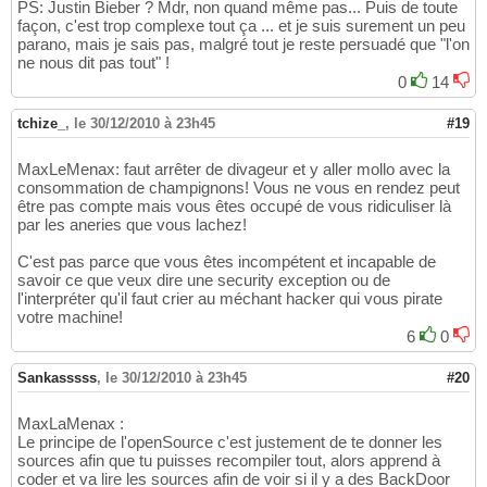
PS: Justin Bieber ? Mdr, non quand même pas... Puis de toute
façon, c'est trop complexe tout ça ... et je suis surement un peu
parano, mais je sais pas, malgré tout je reste persuadé que "l'on
ne nous dit pas tout" !
0
14
tchize_
,
le 30/12/2010 à 23h45
#19
MaxLeMenax: faut arrêter de divageur et y aller mollo avec la
consommation de champignons! Vous ne vous en rendez peut
être pas compte mais vous êtes occupé de vous ridiculiser là
par les aneries que vous lachez!
C'est pas parce que vous êtes incompétent et incapable de
savoir ce que veux dire une security exception ou de
l'interpréter qu'il faut crier au méchant hacker qui vous pirate
votre machine!
6
0
Sankasssss
,
le 30/12/2010 à 23h45
#20
MaxLaMenax :
Le principe de l'openSource c'est justement de te donner les
sources afin que tu puisses recompiler tout, alors apprend à
coder et va lire les sources afin de voir si il y a des BackDoor