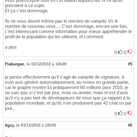
virus polymorphe sont en circulation aujourd'hui, ni ce qu'ils
prévoient à ce sujet.
Et ça c'est dommage.
Ils ne nous disent même pas le nombre de variants Vs le
nombre de nouveau virus.... C'est dommage, encore une fois,
c'est intéressant comme information pour mieux appréhender le
profil de la population qui les utilisent, et comment.
a plus
0
0
Flaburgan
,
le 02/12/2010 à 14h28
#5
je pense effectivement qu'il s'agit de variante de signature, à
mon avis généré automatiquement, au moins en grande partie,
car le graphe montre lui pratiquement 60 millions pour 2010, je
ne sais pas si c'est par jour, mois ou année, mais m'est d'avis
qu'il n'y a pas tant de développeurs de virus que ça rapport à la
population mondiale, et qu'ils n'en produisent pas 42 chacun par
jour...
0
0
tigzy
,
le 03/12/2010 à 10h50
#6