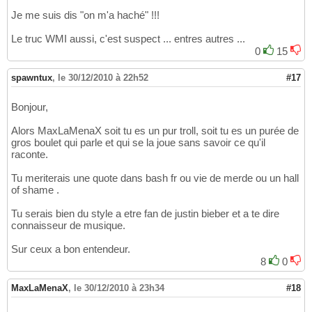
Je me suis dis "on m'a haché" !!!
Le truc WMI aussi, c'est suspect ... entres autres ...
0
15
spawntux
,
le 30/12/2010 à 22h52
#17
Bonjour,
Alors MaxLaMenaX soit tu es un pur troll, soit tu es un purée de
gros boulet qui parle et qui se la joue sans savoir ce qu'il
raconte.
Tu meriterais une quote dans bash fr ou vie de merde ou un hall
of shame .
Tu serais bien du style a etre fan de justin bieber et a te dire
connaisseur de musique.
Sur ceux a bon entendeur.
8
0
MaxLaMenaX
,
le 30/12/2010 à 23h34
#18