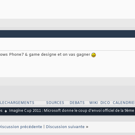
ndows Phone7 & game designe et on vas gagner
ELECHARGEMENTS
SOURCES
DEBATS
WIKI
DICO
CALENDRIE
és
Imagine Cup 2011 : Microsoft donne le coup d’envoi officiel de la 9ème
iscussion précédente
|
Discussion suivante
»