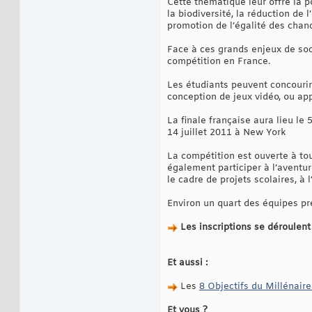
Cette thématique leur offre la p
la biodiversité, la réduction de 
promotion de l’égalité des cha
Face à ces grands enjeux de soc
compétition en France.
Les étudiants peuvent concourir
conception de jeux vidéo, ou ap
La finale française aura lieu le
14 juillet 2011 à New York
La compétition est ouverte à tou
également participer à l’aventur
le cadre de projets scolaires, à l
Environ un quart des équipes pr
Les inscriptions se déroulen
Et aussi :
Les
8 Objectifs du Millénair
Et vous ?