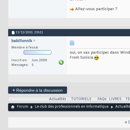
Allez-vous participer ?
11/12/2010,
21h11
babillonnik
Membre à l'essai
oui, on vas participer dans Wi
From tunisia
Inscrit en
Juin 2009
Messages
5
+
Répondre à la discussion
Actualités
TUTORIELS
FAQs
LIVRES
T
Forum
Le club des professionnels en informatique
Actualit
«
D