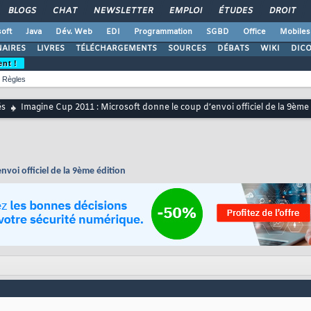
BLOGS
CHAT
NEWSLETTER
EMPLOI
ÉTUDES
DROIT
oft
Java
Dév. Web
EDI
Programmation
SGBD
Office
Mobiles
AIRES
LIVRES
TÉLÉCHARGEMENTS
SOURCES
DÉBATS
WIKI
DIC
ent !
Règles
és
Imagine Cup 2011 : Microsoft donne le coup d’envoi officiel de la 9ème
voi officiel de la 9ème édition