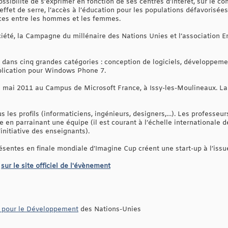
ossibilité de s’exprimer en fonction de ses centres d’intérêt, sur le c
l’effet de serre, l’accès à l’éducation pour les populations défavorisé
nces entre les hommes et les femmes.
iété, la Campagne du millénaire des Nations Unies et l’association 
 dans cinq grandes catégories : conception de logiciels, développeme
plication pour Windows Phone 7.
 5 mai 2011 au Campus de Microsoft France, à Issy-les-Moulineaux. La 
s les profils (informaticiens, ingénieurs, designers,…). Les professeur
e en parrainant une équipe (il est courant à l’échelle internationale 
’initiative des enseignants).
ésentes en finale mondiale d’Imagine Cup créent une start-up à l’issu
t
sur le site officiel de l'évènement
e pour le Développement
des Nations-Unies