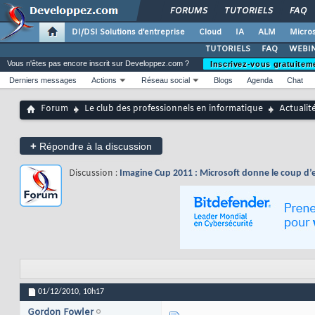
FORUMS
TUTORIELS
FAQ
DI/DSI Solutions d'entreprise
Cloud
IA
ALM
Micros
TUTORIELS
FAQ
WEBIN
Vous n'êtes pas encore inscrit sur Developpez.com ?
Inscrivez-vous gratuitem
Derniers messages
Actions
Réseau social
Blogs
Agenda
Chat
Forum
Le club des professionnels en informatique
Actualit
+
Répondre à la discussion
Discussion :
Imagine Cup 2011 : Microsoft donne le coup d’en
01/12/2010,
10h17
Gordon Fowler