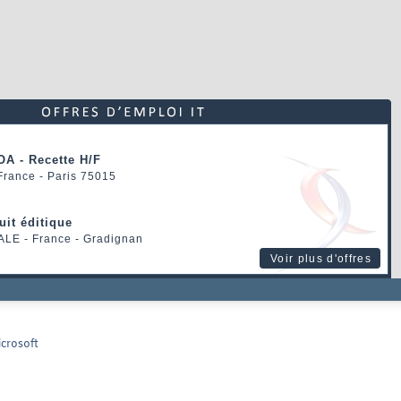
OA - Recette H/F
 France - Paris 75015
uit éditique
ALE
- France - Gradignan
Voir plus d'offres
crosoft