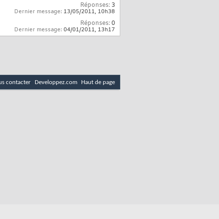
Réponses:
3
Dernier message:
13/05/2011,
10h38
Réponses:
0
Dernier message:
04/01/2011,
13h17
s contacter
Developpez.com
Haut de page