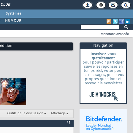
CLUB
Systèmes
O
HUMOUR
Recherche avancée
Navigation
 édition
Inscrivez-vous
gratuitement
pour pouvoir participer,
suivre les réponses en
temps réel, voter pour
les messages, poser vos
propres questions et
recevoir la newsletter
Outils de la discussion
Affichage
#1