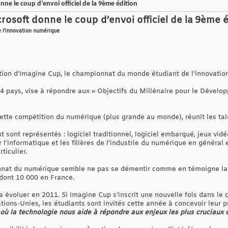
ne le coup d’envoi officiel de la 9ème édition
rosoft donne le coup d’envoi officiel de la 9ème é
 l’innovation numérique
ition d’Imagine Cup, le championnat du monde étudiant de l’innovatio
 pays, vise à répondre aux « Objectifs du Millénaire pour le Dévelop
ette compétition du numérique (plus grande au monde), réunit les tal
sont représentés : logiciel traditionnel, logiciel embarqué, jeux vidé
er l’informatique et les filières de l’industrie du numérique en général
ticulier.
at du numérique semble ne pas se démentir comme en témoigne la par
dont 10 000 en France.
 évoluer en 2011. Si Imagine Cup s’inscrit une nouvelle fois dans le 
ions-Unies, les étudiants sont invités cette année à concevoir leur p
ù la technologie nous aide à répondre aux enjeux les plus cruciaux d