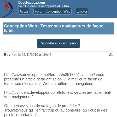
Developpez.com
Le Club des Développeurs et IT Pro
Actus
Forum Conception Web
Emploi
Conception Web
:
Tester ses navigateurs de façon
fiable
Répondre à la discussion
Bovino
,
le 29/11/2010 à 19h49
#1
http://www.developpez.net/forums/u351966/jpvincent/ vous
présente un article détaillant selon lui la meilleure façon de
tester ses réalisations Web sur différents navigateurs.
http://jpvincent.developpez.com/tutoriels/web/tester-fiablement-
ses-navigateurs/
Que pensez-vous de sa façon de procéder ?
Trouvez-vous qu'il en fait trop ou au contraire, qu'il oublie des
points importants ?