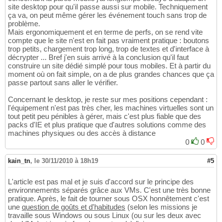
site desktop pour qu'il passe aussi sur mobile. Techniquement
ça va, on peut même gérer les événement touch sans trop de
problème.
Mais ergonomiquement et en terme de perfs, on se rend vite
compte que le site n'est en fait pas vraiment pratique : boutons
trop petits, chargement trop long, trop de textes et d'interface à
décrypter ... Bref j'en suis arrivé à la conclusion qu'il faut
construire un site dédié simplé pour tous mobiles. Et à partir du
moment où on fait simple, on a de plus grandes chances que ça
passe partout sans aller le vérifier.
Concernant le desktop, je reste sur mes positions cependant :
l'équipement n'est pas très cher, les machines virtuelles sont un
tout petit peu pénibles à gérer, mais c'est plus fiable que des
packs d'IE et plus pratique que d'autres solutions comme des
machines physiques ou des accès à distance
0
0
kain_tn
,
le 30/11/2010 à 18h19
#5
L'article est pas mal et je suis d'accord sur le principe des
environnements séparés grâce aux VMs. C'est une très bonne
pratique. Après, le fait de tourner sous OSX honnêtement c'est
une
question de goûts et d'habitudes
(selon les missions je
travaille sous Windows ou sous Linux (ou sur les deux avec