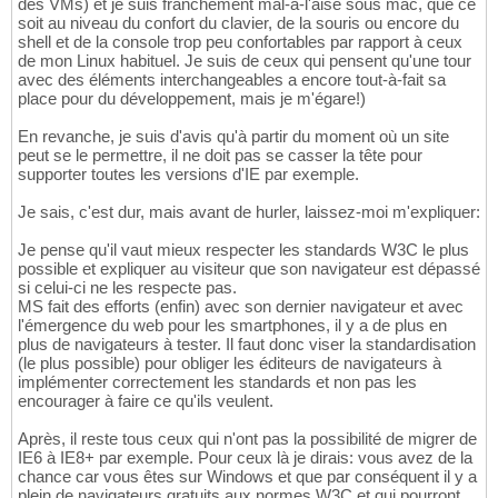
des VMs) et je suis franchement mal-à-l'aise sous mac, que ce
soit au niveau du confort du clavier, de la souris ou encore du
shell et de la console trop peu confortables par rapport à ceux
de mon Linux habituel. Je suis de ceux qui pensent qu'une tour
avec des éléments interchangeables a encore tout-à-fait sa
place pour du développement, mais je m'égare!)
En revanche, je suis d'avis qu'à partir du moment où un site
peut se le permettre, il ne doit pas se casser la tête pour
supporter toutes les versions d'IE par exemple.
Je sais, c'est dur, mais avant de hurler, laissez-moi m'expliquer:
Je pense qu'il vaut mieux respecter les standards W3C le plus
possible et expliquer au visiteur que son navigateur est dépassé
si celui-ci ne les respecte pas.
MS fait des efforts (enfin) avec son dernier navigateur et avec
l'émergence du web pour les smartphones, il y a de plus en
plus de navigateurs à tester. Il faut donc viser la standardisation
(le plus possible) pour obliger les éditeurs de navigateurs à
implémenter correctement les standards et non pas les
encourager à faire ce qu'ils veulent.
Après, il reste tous ceux qui n'ont pas la possibilité de migrer de
IE6 à IE8+ par exemple. Pour ceux là je dirais: vous avez de la
chance car vous êtes sur Windows et que par conséquent il y a
plein de navigateurs gratuits aux normes W3C et qui pourront