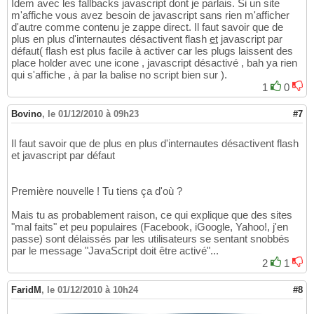
Idem avec les fallbacks javascript dont je parlais. Si un site
m'affiche vous avez besoin de javascript sans rien m'afficher
d'autre comme contenu je zappe direct. Il faut savoir que de
plus en plus d'internautes désactivent flash
et
javascript par
défaut( flash est plus facile à activer car les plugs laissent des
place holder avec une icone , javascript désactivé , bah ya rien
qui s'affiche , à par la balise no script bien sur ).
1
0
Bovino
,
le 01/12/2010 à 09h23
#7
Il faut savoir que de plus en plus d'internautes désactivent flash
et javascript par défaut
Première nouvelle ! Tu tiens ça d'où ?
Mais tu as probablement raison, ce qui explique que des sites
"mal faits" et peu populaires (Facebook, iGoogle, Yahoo!, j'en
passe) sont délaissés par les utilisateurs se sentant snobbés
par le message "JavaScript doit être activé"...
2
1
FaridM
,
le 01/12/2010 à 10h24
#8