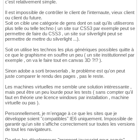
c'est relativement simple.
Il est impossible de contrôler le client de l'internaute, vieux client
ou client du future.
Soit on cible une catégorie de gens dont on sait qu'ils utiliserons
plus telle ou telle techno ( un site sur CSS3 par exemple peut se
permettre de faire du CSS3 , un site sur silverlight peut se
permettre de mettre du silverlight ...).
Soit on utilise les technos les plus génériques possibles quitte à
ce que le graphisme en souffre un peu ( un site institutionnel par
exemple , on va le faire tout en canvas 3D ?!? ).
Sinon adobe a sorti browserlab , le problème est qu'on peut
juste comparer le rendu des pages , pas le reste.
Les machines virtuelles me semble une solution intéressante ,
mais peut être un peu lourde pour les tests ( sans compter qu'il
faut en théorie une licence windows par installation , machine
virtuelle ou pas ).
Personnellement, je m'engage à ce que les sites que je
développe soient "compatibles" IE6 uniquement. Impossible de
garantir qu'un site s'affiche correctement sur toutes les versions
de tout les navigateurs.
De plus les développeurs "prennent javascript pour acquis",