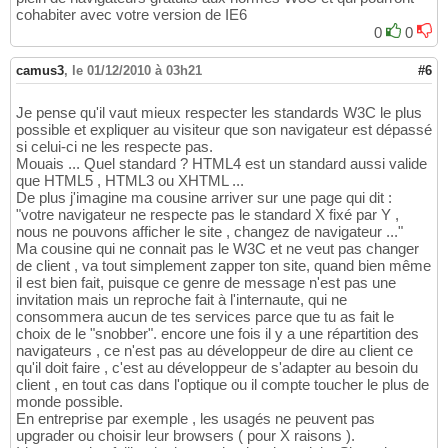
cohabiter avec votre version de IE6
0
0
camus3
,
le 01/12/2010 à 03h21
#6
Je pense qu'il vaut mieux respecter les standards W3C le plus
possible et expliquer au visiteur que son navigateur est dépassé
si celui-ci ne les respecte pas.
Mouais ... Quel standard ? HTML4 est un standard aussi valide
que HTML5 , HTML3 ou XHTML ...
De plus j'imagine ma cousine arriver sur une page qui dit :
"votre navigateur ne respecte pas le standard X fixé par Y ,
nous ne pouvons afficher le site , changez de navigateur ..."
Ma cousine qui ne connait pas le W3C et ne veut pas changer
de client , va tout simplement zapper ton site, quand bien même
il est bien fait, puisque ce genre de message n'est pas une
invitation mais un reproche fait à l'internaute, qui ne
consommera aucun de tes services parce que tu as fait le
choix de le "snobber". encore une fois il y a une répartition des
navigateurs , ce n'est pas au développeur de dire au client ce
qu'il doit faire , c'est au développeur de s'adapter au besoin du
client , en tout cas dans l'optique ou il compte toucher le plus de
monde possible.
En entreprise par exemple , les usagés ne peuvent pas
upgrader ou choisir leur browsers ( pour X raisons ).