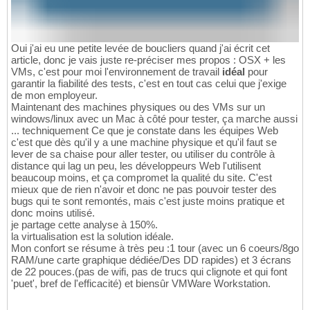
Oui j'ai eu une petite levée de boucliers quand j'ai écrit cet
article, donc je vais juste re-préciser mes propos : OSX + les
VMs, c'est pour moi l'environnement de travail
idéal
pour
garantir la fiabilité des tests, c'est en tout cas celui que j'exige
de mon employeur.
Maintenant des machines physiques ou des VMs sur un
windows/linux avec un Mac à côté pour tester, ça marche aussi
... techniquement Ce que je constate dans les équipes Web
c'est que dès qu'il y a une machine physique et qu'il faut se
lever de sa chaise pour aller tester, ou utiliser du contrôle à
distance qui lag un peu, les développeurs Web l'utilisent
beaucoup moins, et ça compromet la qualité du site. C'est
mieux que de rien n'avoir et donc ne pas pouvoir tester des
bugs qui te sont remontés, mais c'est juste moins pratique et
donc moins utilisé.
je partage cette analyse à 150%.
la virtualisation est la solution idéale.
Mon confort se résume à très peu :1 tour (avec un 6 coeurs/8go
RAM/une carte graphique dédiée/Des DD rapides) et 3 écrans
de 22 pouces.(pas de wifi, pas de trucs qui clignote et qui font
'puet', bref de l'efficacité) et biensûr VMWare Workstation.