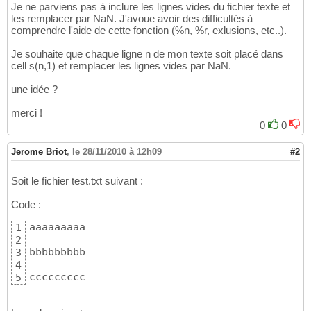
Je ne parviens pas à inclure les lignes vides du fichier texte et
les remplacer par NaN. J'avoue avoir des difficultés à
comprendre l'aide de cette fonction (%n, %r, exlusions, etc..).
Je souhaite que chaque ligne n de mon texte soit placé dans
cell s(n,1) et remplacer les lignes vides par NaN.
une idée ?
merci !
0
0
Jerome Briot
,
le 28/11/2010 à 12h09
#2
Soit le fichier test.txt suivant :
Code :
aaaaaaaaa

1
2
bbbbbbbbb

3
4
ccccccccc
5