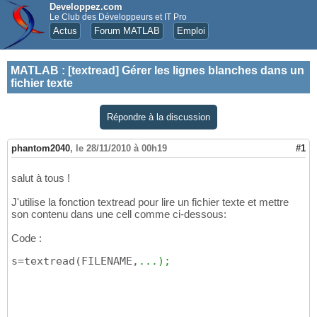
Developpez.com
Le Club des Développeurs et IT Pro
Actus
Forum MATLAB
Emploi
MATLAB
:
[textread] Gérer les lignes blanches dans un
fichier texte
Répondre à la discussion
phantom2040
,
le 28/11/2010 à 00h19
#1
salut à tous !
J'utilise la fonction textread pour lire un fichier texte et mettre
son contenu dans une cell comme ci-dessous:
Code :
s=textread
(
FILENAME,
...);