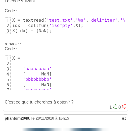
Le code suivant
Code :
X = textread
(
'test.txt'
,
'%s'
,
'delimiter'
,
'\n'
1
idx = cellfun
(
'isempty'
,X
)
;

2
X
(
idx
)
 = 
{
NaN
}
;
3
renvoie :
Code :
X = 

1
2
'aaaaaaaaa'
3
[
      NaN
]
4
'bbbbbbbbb'
5
[
      NaN
]
6
'ccccccccc'
7
C'est ce que tu cherches à obtenir ?
1
0
phantom2040
,
le 28/11/2010 à 16h15
#3