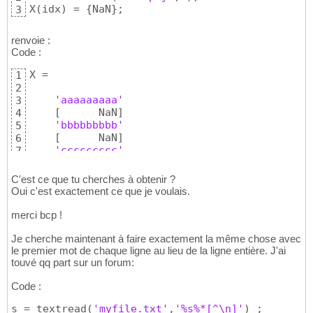
X
(
idx
)
 = 
{
NaN
}
;
3
renvoie :
Code :
X = 

1
2
'aaaaaaaaa'
3
[
      NaN
]
4
'bbbbbbbbb'
5
[
      NaN
]
6
'ccccccccc'
7
C'est ce que tu cherches à obtenir ?
Oui c'est exactement ce que je voulais.
merci bcp !
Je cherche maintenant à faire exactement la même chose avec
le premier mot de chaque ligne au lieu de la ligne entière. J'ai
touvé qq part sur un forum:
Code :
s = textread
(
'myfile.txt'
,
'%s%*[^\n]'
)
 ;