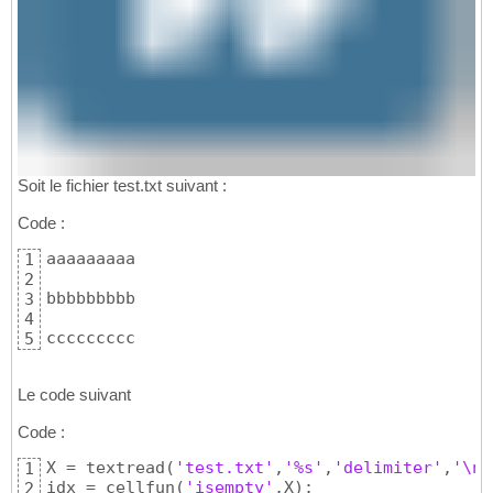
Soit le fichier test.txt suivant :
Code :
aaaaaaaaa

1
2
bbbbbbbbb

3
4
ccccccccc
5
Le code suivant
Code :
X = textread
(
'test.txt'
,
'%s'
,
'delimiter'
,
'\n'
1
idx = cellfun
(
'isempty'
,X
)
;

2