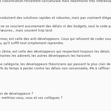
e classification forcément caricaturale mais néanmoins très intéressa
 produisent des solutions rapides et robustes, mais pas vraiment éléga
i ne se soucient aucunement des délais ni des budgets, seul le code par
'œuvres... mais souvent trop tard.
enner, est celle des anti-développeurs. Ceux qui refusent de coder so
, qu'il suffit tout simplement reprendre.
 2ème, est celle des développeurs qui respectent toujours les délais 
maines les adorent, les autres développeurs les haïssent.
e catégorie, les développeurs théoriciens qui passent le plus clair d
5% du temps à pester contre les délais non raisonnable, 4% à raffiner
es de développeurs ?
 mettriez-vous, vous et vos collègues ?