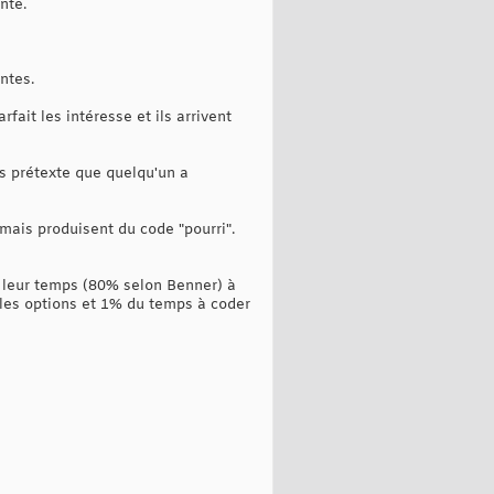
nte.
ntes.
fait les intéresse et ils arrivent
us prétexte que quelqu'un a
mais produisent du code "pourri".
e leur temps (80% selon Benner) à
 les options et 1% du temps à coder