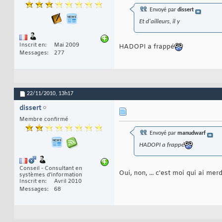
Envoyé par
dissert
Et d'ailleurs, il y
Inscrit en
Mai 2009
HADOPI a frappé
Messages
277
22/11/2010,
13h17
dissert
Membre confirmé
Envoyé par
manudwarf
HADOPI a frappé
Conseil - Consultant en
Oui, non, ... c'est moi qui ai merd
systèmes d'information
Inscrit en
Avril 2010
Messages
68