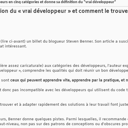
eurs en cinq catégories et donne sa définition du "vrai développeur"
ition du « vrai développeur » et comment le trouv
lire ci-avant) un billet du blogueur Steven Benner. Son article a sus
t intéressant.
ère assez caricaturale) aux catégories des développeurs, l'auteur exp
éveloppeur », comprendre les qualités qui doit réunir un bon développe
s sont
ceux qui peuvent apprendre vite, apprendre par la pratique, et 
t donc pas incompatible avec les développeurs qui utilisent du code 
trouver et à adapter rapidement des solutions à leur travail font jus
eurs, Benner donne quelques pistes. Parmi lesquelles, il recommande 
ut-niveau, non pas sur des patrons de conceptions ou d'obscures pr