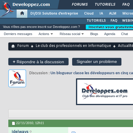
FORUMS
TUTORIELS
FAQ
DI/DSI Solutions d'entreprise
Cloud
IA
ALM
Micros
TUTORIELS
FAQ
WEBIN
Vous n'êtes pas encore inscrit sur Developpez.com ?
Inscrivez-vous gratuitem
Derniers messages
Actions
Réseau social
Blogs
Agenda
Chat
Forum
Le club des professionnels en informatique
Actualit
+
Signaler un problème
Répondre à la discussion
Discussion :
Un blogueur classe les développeurs en cinq ca
22/11/2010,
12h11
Idelways