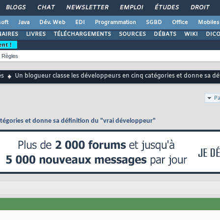
BLOGS
CHAT
NEWSLETTER
EMPLOI
ÉTUDES
DROIT
oft
Java
Dév. Web
EDI
Programmation
SGBD
Office
Mobiles
AIRES
LIVRES
TÉLÉCHARGEMENTS
SOURCES
DÉBATS
WIKI
DIC
ent !
Règles
és
Un blogueur classe les développeurs en cinq catégories et donne sa dé
Pa
tégories et donne sa définition du "vrai développeur"