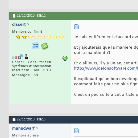
22/11/2010,
13h12
dissert
Membre confirmé
Je suis entièrement d'accord ave
Et j'ajouterais que la manière d
qui la maintient ?)
Conseil - Consultant en
Et d'ailleurs, il y a un an, cet ar
systèmes d'information
http://www.joelonsoftware.com/
Inscrit en
Avril 2010
Messages
68
Il expliquait qu'un bon développ
comment faire pour ne plus figno
C'est un peu suite à cet article
22/11/2010,
13h15
manudwarf
Membre éclairé