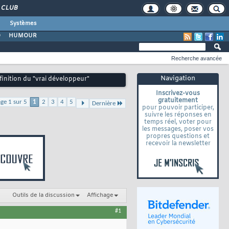
CLUB
Systèmes
O
HUMOUR
Recherche avancée
Navigation
finition du "vrai développeur"
Inscrivez-vous
gratuitement
ge 1 sur 5
1
2
3
4
5
Dernière
pour pouvoir participer,
suivre les réponses en
temps réel, voter pour
les messages, poser vos
propres questions et
recevoir la newsletter
Outils de la discussion
Affichage
#1