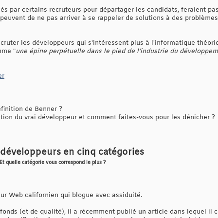
és par certains recruteurs pour départager les candidats, feraient pas
 peuvent de ne pas arriver à se rappeler de solutions à des problèmes
ecruter les développeurs qui s'intéressent plus à l'informatique théori
mme "
une épine perpétuelle dans le pied de l'industrie du développe
er
finition de Benner ?
ition du vrai développeur et comment faites-vous pour les dénicher ?
 développeurs en cinq catégories
Et quelle catégorie vous correspond le plus ?
r Web californien qui blogue avec assiduité.
onds (et de qualité), il a récemment publié un article dans lequel il 