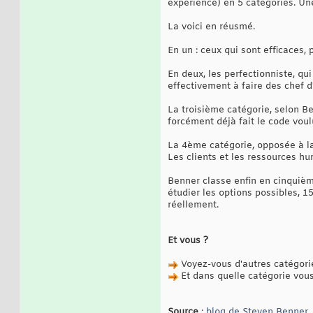
expérience) en 5 catégories. Un
La voici en réusmé.
En un : ceux qui sont efficaces,
En deux, les perfectionniste, qu
effectivement à faire des chef d
La troisième catégorie, selon B
forcément déjà fait le code voulu
La 4ème catégorie, opposée à la
Les clients et les ressources hu
Benner classe enfin en cinquièm
étudier les options possibles, 1
réellement.
Et vous ?
Voyez-vous d'autres catégori
Et dans quelle catégorie vous
Source
:
blog de Steven Benner