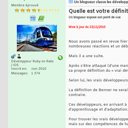
Un blogueur classe les développ
Membre éprouvé
Quelle est votre défin
Un blogueur expose son point de vue
Mise à jour du 23/11/2010
Nous avons passé en revue hier (
nombreuses réactions et un déba
Mais il a une suite.
Développeur Ruby on Rails
/ iOS
Après s'être attaqué (d'une mani
Inscrit en
Juin 2010
sa propre définition du « vrai d
Messages
1 374
Selon lui, les vrais développeur
La définition de Benner ne serai
contraire.
Ces développeurs, en arrivant à 
d'apprentissage et d'adaptation.
Pour trouver les vrais développ
mais sur des compétences de ha