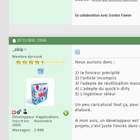
En collaboration avec Gordon Fowler
22/11/2010,
12h56
_skip
Membre éprouvé
Nous aurions donc :
1) le fonceur précipité
2) l'artiste incompris
3) l'adepte de réutilisation mas
4) L'adepte du quick'n dirty
5) L'ingénieur râleur
Un peu caricatural tout ça, pour
élaboré.
Développeur d'applications
A mon avis, un développeur est u
Inscrit en
Novembre
2005
projets, c'est juste l'excès dans
Messages
2 898