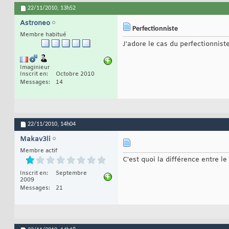
22/11/2010,
13h52
Astroneo
Perfectionniste
Membre habitué
J'adore le cas du perfectionnist
Imaginieur
Inscrit en
Octobre 2010
Messages
14
22/11/2010,
14h04
Makav3li
Membre actif
C'est quoi la différence entre l
Inscrit en
Septembre
2009
Messages
21