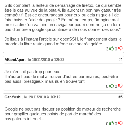
S'ils comblent la lenteur de démarrage de firefox, ce qui semble
être le cas au vue de la bêta 4, ils auront un bon navigateur très
compétitif. Est-ce encourageant pour eux ou cela risque-t-il de
faire baisser l'aide de google ? En même temps, j'imagine mal
mozilla dire "on va faire un navigateur pourri comme ça on fera
pas d'ombre à google qui continuera de nous donner des sous".
Je lisais à l'instant l'article sur openSSH, le financement dans le
monde du libre reste quand même une sacrée galère...
3
0
ABandApart
,
le 19/11/2010 à 12h33
#4
Je m'en fait pas trop pour eux.
Il n'auront pas de mal a trouver d'autres partenaires, peut-être
pas aussi prestigieux mais ils en trouveront.
0
0
GanYoshi
,
le 19/11/2010 à 16h12
#5
Google ne peut pas risquer sa position de moteur de recherche
pour grapiller quelques points de part de marché des
navigateurs internet...
0
0