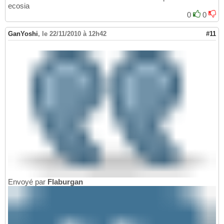
ecosia
0
0
GanYoshi
,
le 22/11/2010 à 12h42
#11
Envoyé par
Flaburgan