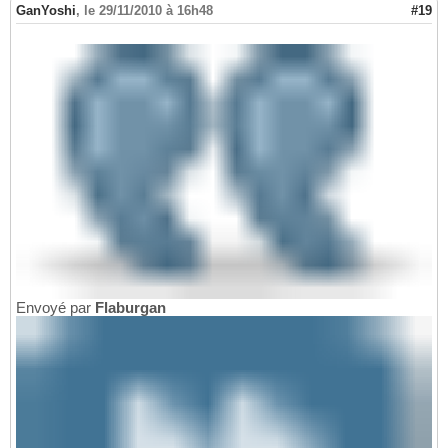
GanYoshi
,
le 29/11/2010 à 16h48
#19
Envoyé par
Flaburgan