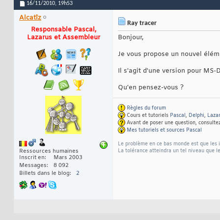
16/11/2010,
19h53
Alcatîz
Ray tracer
Responsable Pascal,
Lazarus et Assembleur
Bonjour,
Je vous propose un nouvel élém
Il s'agit d'une version pour MS-
Qu'en pensez-vous ?
Règles du forum
Cours et tutoriels
Pascal
,
Delphi
,
Laza
Avant de poser une question, consulte
Mes tutoriels et sources Pascal
Le problème en ce bas monde est que les im
Ressources humaines
La tolérance atteindra un tel niveau que le
Inscrit en
Mars 2003
Messages
8 092
Billets dans le blog
2