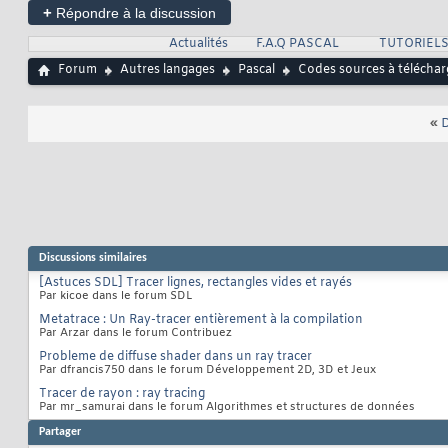
+
Répondre à la discussion
Actualités
F.A.Q PASCAL
TUTORIEL
Forum
Autres langages
Pascal
Codes sources à téléchar
«
D
Discussions similaires
[Astuces SDL] Tracer lignes, rectangles vides et rayés
Par kicoe dans le forum SDL
Metatrace : Un Ray-tracer entièrement à la compilation
Par Arzar dans le forum Contribuez
Probleme de diffuse shader dans un ray tracer
Par dfrancis750 dans le forum Développement 2D, 3D et Jeux
Tracer de rayon : ray tracing
Par mr_samurai dans le forum Algorithmes et structures de données
Partager