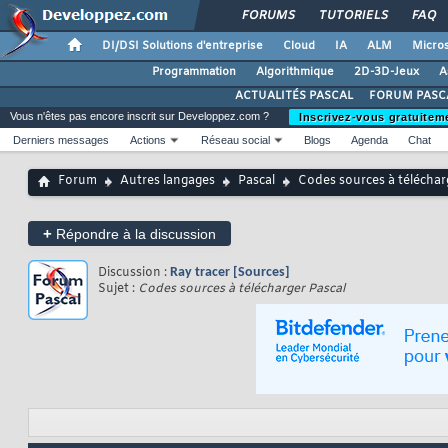
FORUMS
TUTORIELS
FAQ
DI/DSI Solutions d'entreprise
Cloud
IA
ALM
Micros
Programmation
Algorithmique
2D-3D-Jeux
A
ACTUALITÉS PASCAL
FORUM PASC
Vous n'êtes pas encore inscrit sur Developpez.com ?
Inscrivez-vous gratuitem
Derniers messages
Actions
Réseau social
Blogs
Agenda
Chat
Forum
Autres langages
Pascal
Codes sources à téléchar
+
Répondre à la discussion
Discussion :
Ray tracer [Sources]
Sujet :
Codes sources à télécharger Pascal