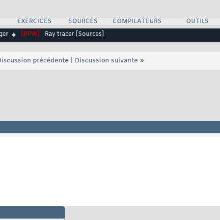
S
EXERCICES
SOURCES
COMPILATEURS
OUTILS
ger
[BPW]
Ray tracer [Sources]
iscussion précédente
|
Discussion suivante
»