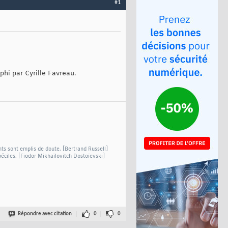
#1
phi par Cyrille Favreau.
nts sont emplis de doute. [Bertrand Russell]
béciles. [Fiodor Mikhaïlovitch Dostoïevski]
Répondre avec citation
0
0