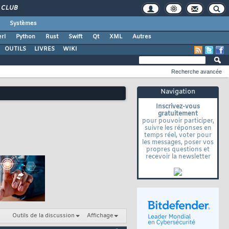
CLUB
Systèmes
rl
Python
Rust
Swift
Qt
XML
Autres
OUTILS
LIVRES
WIKI
Recherche avancée
Navigation
Inscrivez-vous
gratuitement
pour pouvoir participer,
suivre les réponses en
temps réel, voter pour
les messages, poser vos
propres questions et
recevoir la newsletter
Outils de la discussion
Affichage