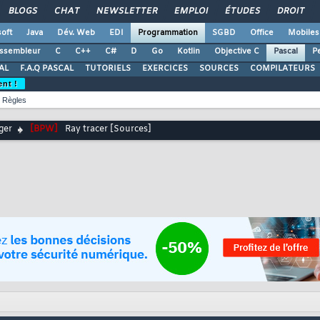
BLOGS
CHAT
NEWSLETTER
EMPLOI
ÉTUDES
DROIT
oft
Java
Dév. Web
EDI
Programmation
SGBD
Office
Mobiles
ssembleur
C
C++
C#
D
Go
Kotlin
Objective C
Pascal
Pe
AL
F.A.Q PASCAL
TUTORIELS
EXERCICES
SOURCES
COMPILATEURS
ent !
Règles
ger
[BPW]
Ray tracer [Sources]