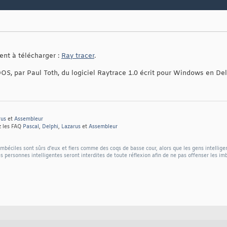
ent à télécharger :
Ray tracer
.
DOS, par Paul Toth, du logiciel Raytrace 1.0 écrit pour Windows en Del
rus
et
Assembleur
z les FAQ
Pascal
,
Delphi
,
Lazarus
et
Assembleur
béciles sont sûrs d'eux et fiers comme des coqs de basse cour, alors que les gens intellige
s personnes intelligentes seront interdites de toute réflexion afin de ne pas offenser les im