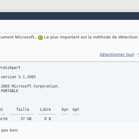
cument Microsoft...
Le plus important est la méthode de détection
Sélectionner tout
-
>diskpart

version 5.1.3565

-2003 Microsoft Corporation.

PORTABLE

ut      Taille     Libre     Dyn  Gpt

---  -----------  --------   ---  ---

ecté      37 GB      0 B
t pas bon: