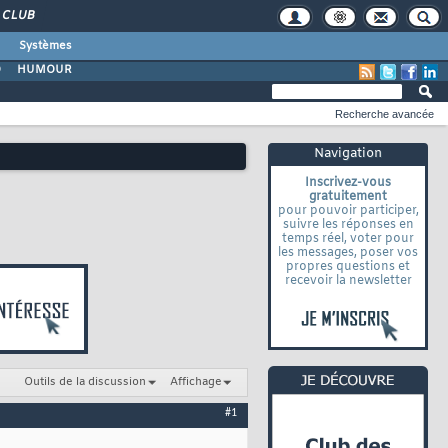
CLUB
Systèmes
O
HUMOUR
Recherche avancée
Navigation
Inscrivez-vous
gratuitement
pour pouvoir participer,
suivre les réponses en
temps réel, voter pour
les messages, poser vos
propres questions et
recevoir la newsletter
Outils de la discussion
Affichage
#1