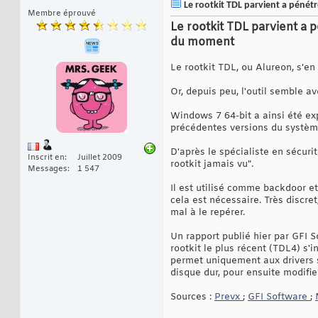
Le rootkit TDL parvient a pénét
Membre éprouvé
Le rootkit TDL parvient a 
du moment
Le rootkit TDL, ou Alureon, s'e
Or, depuis peu, l'outil semble av
Windows 7 64-bit a ainsi été exp
précédentes versions du systèm
D'après le spécialiste en sécurit
Inscrit en
Juillet 2009
rootkit jamais vu".
Messages
1 547
Il est utilisé comme backdoor et
cela est nécessaire. Très discre
mal à le repérer.
Un rapport publié hier par GFI 
rootkit le plus récent (TDL4) s'i
permet uniquement aux drivers si
disque dur, pour ensuite modifie
Sources :
Prevx
;
GFI Software
;