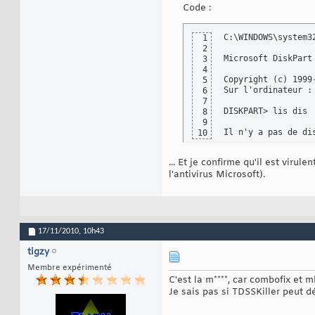
Code :
C:\WINDOWS\system32
1
2
Microsoft DiskPart 
3
4
Copyright (c) 1999
5
Sur l'ordinateur : 
6
7
DISKPART> lis dis

8
9
Il n'y a pas de di
10
... Et je confirme qu'il est viru
l'antivirus Microsoft).
17/11/2010,
10h43
tigzy
Membre expérimenté
C'est la m****, car combofix et 
Je sais pas si TDSSKiller peut d