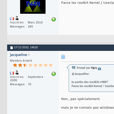
Parce les rootkit Kernel / User
Inscrit en
Mars 2010
Messages
285
17/11/2010,
14h20
jacqueline
Membre éclairé
Envoyé par
tigzy
@Jacqueline:
Inscrit en
Septembre
2008
tu parles des rootkits MBR?
Messages
70
Parce les rootkit Kernel / User
Non , pas spécialement.
mais je ne connais pas windows