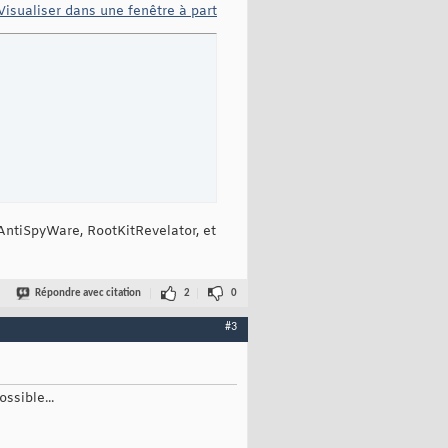
Visualiser dans une fenêtre à part
ERAntiSpyWare, RootKitRevelator, et
Répondre avec citation
2
0
#3
ssible...