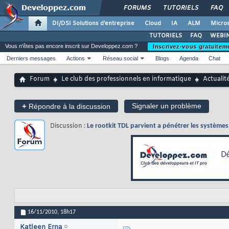
FORUMS
TUTORIELS
FAQ
DI/DSI Solutions d'entreprise
Cloud
IA
ALM
Micros
TUTORIELS
FAQ
WEBIN
Vous n'êtes pas encore inscrit sur Developpez.com ?
Inscrivez-vous gratuitem
Derniers messages
Actions
Réseau social
Blogs
Agenda
Chat
Forum
Le club des professionnels en informatique
Actualit
+
Signaler un problème
Répondre à la discussion
Discussion :
Le rootkit TDL parvient a pénétrer les système
16/11/2010,
18h17
Katleen Erna