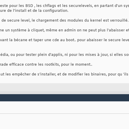
reste pour les BSD , les chflags et les securelevels, en partant d'un sy
re de l'install et de la configuration.
 de secure level, le chargement des modules du kernel est verrouillé.
e un système à cliquet, même en admin on ne peut plus l'abaisser et 
evant la bécane et taper une cde au boot.. pour abaisser le secure leve
dia, ou pour tester plein d'applis, ni pour les mises à jour, si elles s
ade efficace contre les rootkits, pour le moment..
aut les empêcher de s'installer, et de modifier les binaires, pour qu 'il