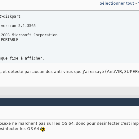
Sélectionner tout
-
>diskpart

version 5.1.3565

-2003 Microsoft Corporation.

PORTABLE

sque fixe à afficher.
lent, et détecté par aucun des anti-virus que j'ai essayé (AntiVIR, SUP
mbr.exe ne marchent pas sur les OS 64, donc pour désinfecter c'est impo
ésinfecter les OS 64