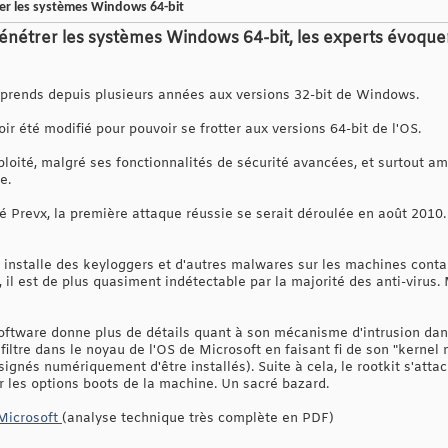
rer les systèmes Windows 64-bit
pénétrer les systèmes Windows 64-bit, les experts évoquent 
n prends depuis plusieurs années aux versions 32-bit de Windows.
oir été modifié pour pouvoir se frotter aux versions 64-bit de l'OS.
loité, malgré ses fonctionnalités de sécurité avancées, et surtout am
e.
é Prevx, la première attaque réussie se serait déroulée en août 2010. Pi
 installe des keyloggers et d'autres malwares sur les machines contam
t, il est de plus quasiment indétectable par la majorité des anti-viru
Software donne plus de détails quant à son mécanisme d'intrusion dan
nfiltre dans le noyau de l'OS de Microsoft en faisant fi de son "kernel
gnés numériquement d'être installés). Suite à cela, le rootkit s'atta
r les options boots de la machine. Un sacré bazard.
Microsoft
(analyse technique très complète en PDF)