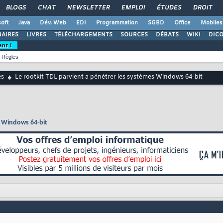
BLOGS
CHAT
NEWSLETTER
EMPLOI
ÉTUDES
DROIT
oft
Java
Dév. Web
EDI
Programmation
SGBD
Office
Mobiles
AIRES
LIVRES
TÉLÉCHARGEMENTS
SOURCES
DÉBATS
WIKI
DIC
ent !
Règles
és
Le rootkit TDL parvient a pénétrer les systèmes Windows 64-bit
s Windows 64-bit