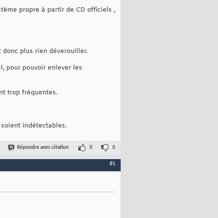
stème propre à partir de CD officiels ,
donc plus rien déverouiller.
l, pour pouvoir enlever les
ont trop fréquentes.
s soient indétectables.
Répondre avec citation
0
0
#5