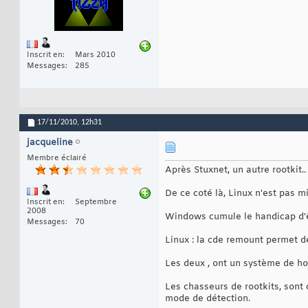
Inscrit en
Mars 2010
Messages
285
17/11/2010,
12h31
jacqueline
Membre éclairé
Après Stuxnet, un autre rootkit.. 
De ce coté là, Linux n'est pas 
Inscrit en
Septembre
2008
Windows cumule le handicap d'êtr
Messages
70
Linux : la cde remount permet de
Les deux , ont un système de hotp
Les chasseurs de rootkits, sont 
mode de détection.