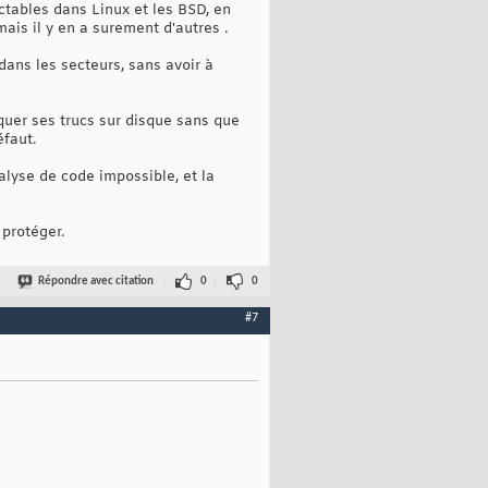
ectables dans Linux et les BSD, en
 mais il y en a surement d'autres .
 dans les secteurs, sans avoir à
anquer ses trucs sur disque sans que
éfaut.
alyse de code impossible, et la
 protéger.
Répondre avec citation
0
0
#7