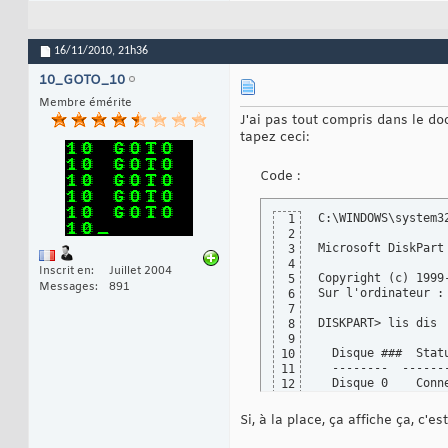
16/11/2010,
21h36
10_GOTO_10
Membre émérite
J'ai pas tout compris dans le do
tapez ceci:
Code :
C:\WINDOWS\system32
1
2
Microsoft DiskPart 
3
4
Inscrit en
Juillet 2004
Copyright (c) 1999
5
Messages
891
Sur l'ordinateur : 
6
7
DISKPART> lis dis

8
9
  Disque ###  Stat
10
  --------  ------
11
  Disque 0    Conn
12
Si, à la place, ça affiche ça, c'es