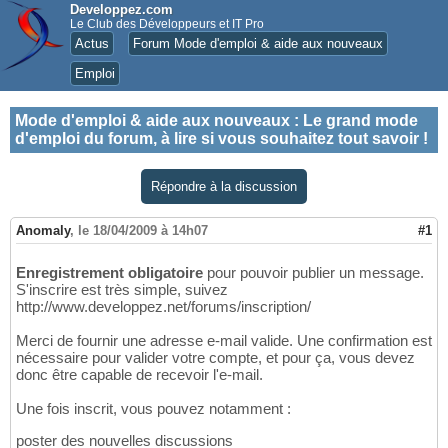
Developpez.com
Le Club des Développeurs et IT Pro
Actus
Forum Mode d'emploi & aide aux nouveaux
Emploi
Mode d'emploi & aide aux nouveaux
:
Le grand mode
d'emploi du forum, à lire si vous souhaitez tout savoir !
Répondre à la discussion
Anomaly
,
le 18/04/2009 à 14h07
#1
Enregistrement obligatoire
pour pouvoir publier un message.
S'inscrire est très simple, suivez
http://www.developpez.net/forums/inscription/
Merci de fournir une adresse e-mail valide. Une confirmation est
nécessaire pour valider votre compte, et pour ça, vous devez
donc être capable de recevoir l'e-mail.
Une fois inscrit, vous pouvez notamment :
poster des nouvelles discussions