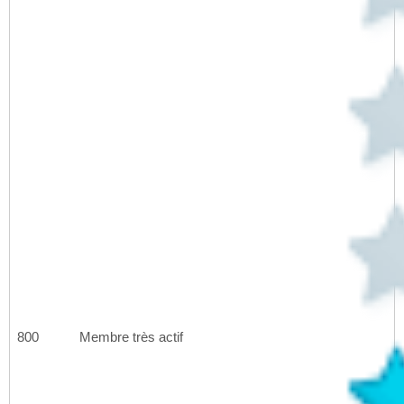
800
Membre très actif