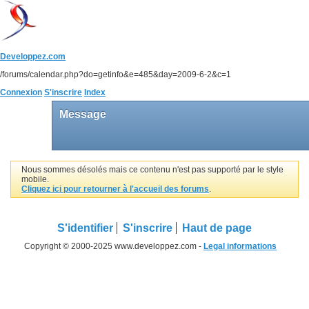
Developpez.com
/forums/calendar.php?do=getinfo&e=485&day=2009-6-2&c=1
Connexion
S'inscrire
Index
Message
Nous sommes désolés mais ce contenu n'est pas supporté par le style
mobile.
Cliquez ici pour retourner à l'accueil des forums
.
S'identifier
S'inscrire
Haut de page
Copyright © 2000-2025 www.developpez.com -
Legal informations