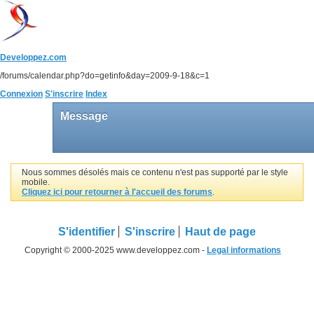
Developpez.com
/forums/calendar.php?do=getinfo&day=2009-9-18&c=1
Connexion
S'inscrire
Index
Message
Nous sommes désolés mais ce contenu n'est pas supporté par le style
mobile.
Cliquez ici pour retourner à l'accueil des forums
.
S'identifier
S'inscrire
Haut de page
Copyright © 2000-2025 www.developpez.com -
Legal informations