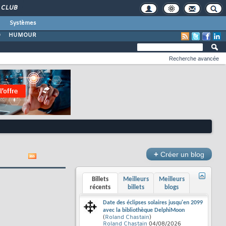
CLUB
Systèmes
O
HUMOUR
Recherche avancée
+
Créer un blog
Billets
Meilleurs
Meilleurs
récents
billets
blogs
Date des éclipses solaires jusqu'en 2099
avec la bibliothèque DelphiMoon
(
Roland Chastain
)
Roland Chastain
04/08/2026