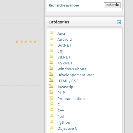
Recherche avancée
Catégories
Java
Android
DotNET
C#
VB.NET
ASP.NET
Windows Phone
Développement Web
HTML / CSS
Javascript
PHP
Programmation
C
C++
Perl
Python
Objective C