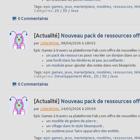
Tags:
epic games
,
jeux
,
marketplace
,
modèles
,
ressources
,
té
Catégories
2D / 3D / Jeux
0 Commentaires
[Actualité]
Nouveau pack de ressources offe
par
LittleWhite
, 08/04/2026 à 18h52
Epic Games à travers sa plateforme Fab.com offre de nouvelles 
un
pack de ressources
pour recréer un donjon dans un st
une
forêt dans les ténèbres et peu accueillante
;
un
module
pour ajouter des notes dans vos blueprints.
Tags:
epic games
,
jeux
,
marketplace
,
modèles
,
ressources
,
té
Catégories
Développement Web
,
2D / 3D / Jeux
0 Commentaires
[Actualité]
Nouveau pack de ressources off
par
LittleWhite
, 24/03/2026 à 20h59
Epic Games à travers sa plateforme Fab.com offre de nouvelles 
un
modèle de golem de pierre
;
un
village dans le style Steampunk
;
un
système pour faire apparaître des entités
.
Tags:
epic games
,
jeux
,
marketplace
,
modèles
,
ressources
,
té