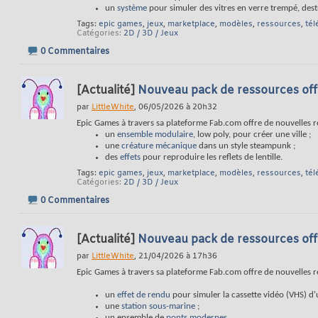
un
système
pour simuler des vitres en verre trempé, destr
Tags:
epic games
,
jeux
,
marketplace
,
modèles
,
ressources
,
té
Catégories
2D / 3D / Jeux
0 Commentaires
[Actualité]
Nouveau pack de ressources offe
par
LittleWhite
, 06/05/2026 à 20h32
Epic Games à travers sa plateforme Fab.com offre de nouvelles 
un
ensemble modulaire
, low poly, pour créer une ville ;
une
créature mécanique
dans un style steampunk ;
des
effets
pour reproduire les reflets de lentille.
Tags:
epic games
,
jeux
,
marketplace
,
modèles
,
ressources
,
té
Catégories
2D / 3D / Jeux
0 Commentaires
[Actualité]
Nouveau pack de ressources offe
par
LittleWhite
, 21/04/2026 à 17h36
Epic Games à travers sa plateforme Fab.com offre de nouvelles 
un
effet de rendu
pour simuler la cassette vidéo (VHS) d
une
station sous-marine
;
un ensemble de
ponts modernes
.