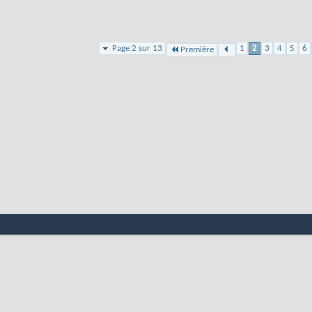
Page 2 sur 13
1
2
3
4
5
6
Première