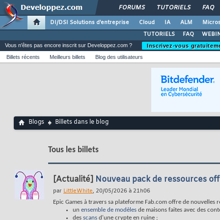
FORUMS
TUTORIELS
FAQ
DI/DSI Solutions d'entreprise
Cloud
IA
ALM
Micros
TUTORIELS
FAQ
WEBIN
Vous n'êtes pas encore inscrit sur Developpez.com ?
Inscrivez-vous gratuitem
Billets récents
Meilleurs billets
Blog des utilisateurs
Blogs
Billets dans le blog
Tous les billets
[Actualité]
Nouveau pack de ressources offe
par
LittleWhite
, 20/05/2026 à 21h06
Epic Games à travers sa plateforme Fab.com offre de nouvelles 
un
ensemble de modèles
de maisons faites avec des cont
des
scans
d'une crypte en ruine ;