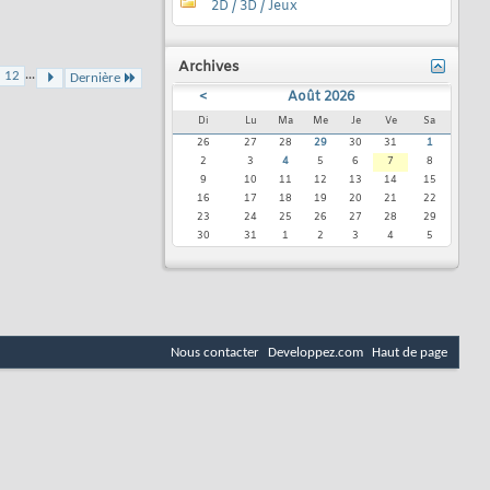
2D / 3D / Jeux
Archives
...
12
Dernière
<
Août 2026
Di
Lu
Ma
Me
Je
Ve
Sa
26
27
28
29
30
31
1
2
3
4
5
6
7
8
9
10
11
12
13
14
15
16
17
18
19
20
21
22
23
24
25
26
27
28
29
30
31
1
2
3
4
5
Nous contacter
Developpez.com
Haut de page