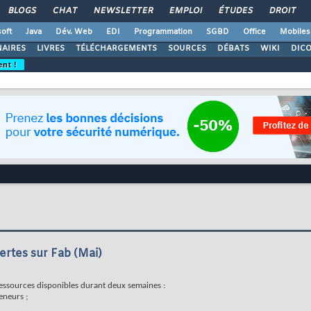
BLOGS
CHAT
NEWSLETTER
EMPLOI
ÉTUDES
DROIT
oft
Java
Dév. Web
EDI
Programmation
SGBD
Office
Mobiles
AIRES
LIVRES
TÉLÉCHARGEMENTS
SOURCES
DÉBATS
WIKI
DIC
ent !
rtes sur Fab (Mai)
ressources disponibles durant deux semaines :
eneurs ;