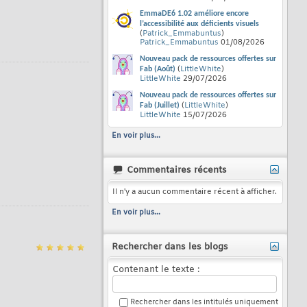
EmmaDE6 1.02 améliore encore
l’accessibilité aux déficients visuels
(
Patrick_Emmabuntus
)
Patrick_Emmabuntus
01/08/2026
Nouveau pack de ressources offertes sur
(
LittleWhite
)
Fab (Août)
LittleWhite
29/07/2026
Nouveau pack de ressources offertes sur
(
LittleWhite
)
Fab (Juillet)
LittleWhite
15/07/2026
En voir plus...
Commentaires récents
Il n'y a aucun commentaire récent à afficher.
En voir plus...
Rechercher dans les blogs
Contenant le texte :
Rechercher dans les intitulés uniquement