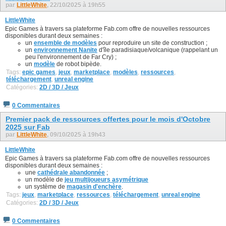
par
LittleWhite
, 22/10/2025 à 19h55
LittleWhite
Epic Games à travers sa plateforme Fab.com offre de nouvelles ressources
disponibles durant deux semaines :
un
ensemble de modèles
pour reproduire un site de construction ;
un
environnement Nanite
d'île paradisiaque/volcanique (rappelant un
peu l'environnement de Far Cry) ;
un
modèle
de robot bipède.
Tags:
epic games
,
jeux
,
marketplace
,
modèles
,
ressources
,
téléchargement
,
unreal engine
Catégories:
2D / 3D / Jeux
0 Commentaires
Premier pack de ressources offertes pour le mois d'Octobre
2025 sur Fab
par
LittleWhite
, 09/10/2025 à 19h43
LittleWhite
Epic Games à travers sa plateforme Fab.com offre de nouvelles ressources
disponibles durant deux semaines :
une
cathédrale abandonnée
;
un modèle de
jeu multijoueurs asymétrique
un système de
magasin d'enchère
.
Tags:
jeux
,
marketplace
,
ressources
,
téléchargement
,
unreal engine
Catégories:
2D / 3D / Jeux
0 Commentaires