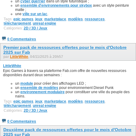
un
cyber guerrier
dans un style futuristique ;
un
ensemble d'environnements pour skybox
avec un style peinture
matte ;
une
ville sur un lac
.
Tags:
epic games
,
jeux
,
marketplace
,
modèles
,
ressources
,
téléchargement
,
unreal engine
Catégories:
2D / 3D / Jeux
0 Commentaires
Premier pack de ressources offertes pour le mois d'Octobre
2025 sur Fab
par
LittleWhite
, 04/11/2025 à 20h57
LittleWhite
Epic Games à travers sa plateforme Fab.com offre de nouvelles ressources
disponibles durant deux semaines :
un
module
pour créer des affichages LED ;
un
ensemble de modèles
pour environnement Diesel Punk
un
environnement modulaire
pour constituer une ville du peuple des
nains.
Tags:
epic games
,
jeux
,
marketplace
,
modèles
,
ressources
,
téléchargement
,
unreal engine
Catégories:
2D / 3D / Jeux
0 Commentaires
Deuxième pack de ressources offertes pour le mois d'Octobre
2025 sur Fab