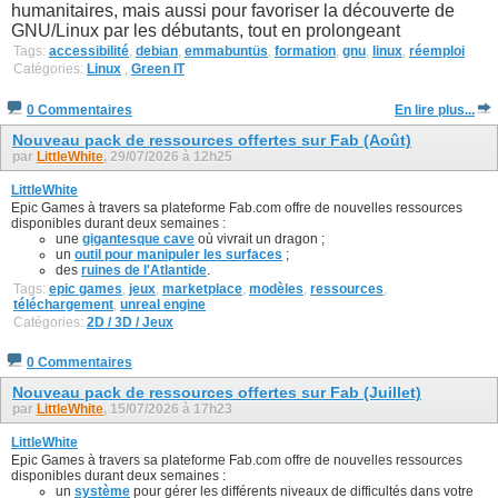
humanitaires, mais aussi pour favoriser la découverte de
GNU/Linux par les débutants, tout en prolongeant
Tags:
accessibilité
,
debian
,
emmabuntüs
,
formation
,
gnu
,
linux
,
réemploi
Catégories:
Linux
,
Green IT
0 Commentaires
En lire plus...
Nouveau pack de ressources offertes sur Fab (Août)
par
LittleWhite
, 29/07/2026 à 12h25
LittleWhite
Epic Games à travers sa plateforme Fab.com offre de nouvelles ressources
disponibles durant deux semaines :
une
gigantesque cave
où vivrait un dragon ;
un
outil pour manipuler les surfaces
;
des
ruines de l'Atlantide
.
Tags:
epic games
,
jeux
,
marketplace
,
modèles
,
ressources
,
téléchargement
,
unreal engine
Catégories:
2D / 3D / Jeux
0 Commentaires
Nouveau pack de ressources offertes sur Fab (Juillet)
par
LittleWhite
, 15/07/2026 à 17h23
LittleWhite
Epic Games à travers sa plateforme Fab.com offre de nouvelles ressources
disponibles durant deux semaines :
un
système
pour gérer les différents niveaux de difficultés dans votre