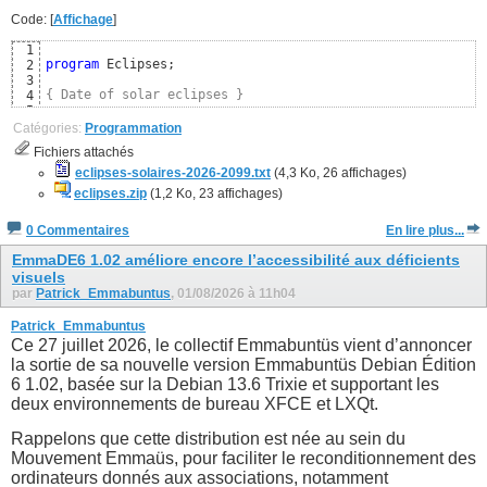
Code: [
Affichage
]
1
program
 Eclipses;

2
3
{ Date of solar eclipses }
4
5
uses
6
Catégories:
Programmation
  SysUtils, Classes,

7
Fichiers attachés
  Moon; 
{ https://github.com/wp-xyz/delphimoon }
8
9
eclipses-solaires-2026-2099.txt
(4,3 Ko, 26 affichages)
const
10
eclipses.zip
(1,2 Ko, 23 affichages)
  CSolarEclipse = 
TRUE
; 
{ Uniquement les éclipses solaires
11
12
0 Commentaires
En lire plus...
{$DEFINE FRENCH}
13
{$IFDEF FRENCH}
14
EmmaDE6 1.02 améliore encore l’accessibilité aux déficients
visuels
par
Patrick_Emmabuntus
, 01/08/2026 à 11h04
Patrick_Emmabuntus
Ce 27 juillet 2026, le collectif Emmabuntüs vient d’annoncer
la sortie de sa nouvelle version Emmabuntüs Debian Édition
6 1.02, basée sur la Debian 13.6 Trixie et supportant les
deux environnements de bureau XFCE et LXQt.
Rappelons que cette distribution est née au sein du
Mouvement Emmaüs, pour faciliter le reconditionnement des
ordinateurs donnés aux associations, notamment