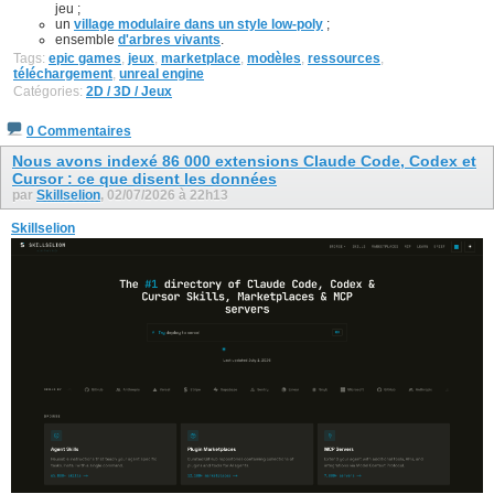
jeu ;
un
village modulaire dans un style low-poly
;
ensemble
d'arbres vivants
.
Tags:
epic games
,
jeux
,
marketplace
,
modèles
,
ressources
,
téléchargement
,
unreal engine
Catégories:
2D / 3D / Jeux
0 Commentaires
Nous avons indexé 86 000 extensions Claude Code, Codex et
Cursor : ce que disent les données
par
Skillselion
, 02/07/2026 à 22h13
Skillselion