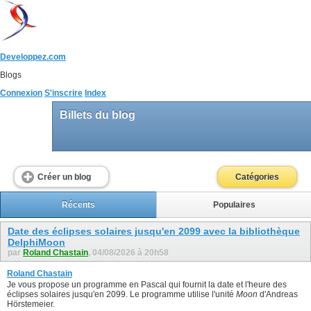
Developpez.com
Blogs
Connexion
S'inscrire
Index
Billets du blog
Créer un blog
Catégories
Récents
Populaires
Date des éclipses solaires jusqu'en 2099 avec la bibliothèque
DelphiMoon
par
Roland Chastain
, 04/08/2026 à 20h58
Roland Chastain
Je vous propose un programme en Pascal qui fournit la date et l'heure des
éclipses solaires jusqu'en 2099. Le programme utilise l'unité
Moon
d'Andreas
Hörstemeier.