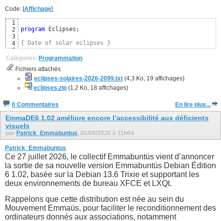
Code: [
Affichage
]
1
program
 Eclipses;

2
3
{ Date of solar eclipses }
4
5
uses
6
Catégories:
Programmation
  SysUtils, Classes,

7
Fichiers attachés
  Moon; 
{ https://github.com/wp-xyz/delphimoon }
8
9
eclipses-solaires-2026-2099.txt
(4,3 Ko, 19 affichages)
const
10
eclipses.zip
(1,2 Ko, 18 affichages)
  CSolarEclipse = 
TRUE
; 
{ Uniquement les éclipses solaires
11
12
0 Commentaires
En lire plus...
{$DEFINE FRENCH}
13
{$IFDEF FRENCH}
14
EmmaDE6 1.02 améliore encore l’accessibilité aux déficients
visuels
par
Patrick_Emmabuntus
, 01/08/2026 à 11h04
Patrick_Emmabuntus
Ce 27 juillet 2026, le collectif Emmabuntüs vient d’annoncer
la sortie de sa nouvelle version Emmabuntüs Debian Édition
6 1.02, basée sur la Debian 13.6 Trixie et supportant les
deux environnements de bureau XFCE et LXQt.
Rappelons que cette distribution est née au sein du
Mouvement Emmaüs, pour faciliter le reconditionnement des
ordinateurs donnés aux associations, notamment