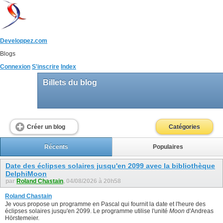
Developpez.com
Blogs
Connexion
S'inscrire
Index
Billets du blog
Créer un blog
Catégories
Récents
Populaires
Date des éclipses solaires jusqu'en 2099 avec la bibliothèque
DelphiMoon
par
Roland Chastain
, 04/08/2026 à 20h58
Roland Chastain
Je vous propose un programme en Pascal qui fournit la date et l'heure des
éclipses solaires jusqu'en 2099. Le programme utilise l'unité
Moon
d'Andreas
Hörstemeier.