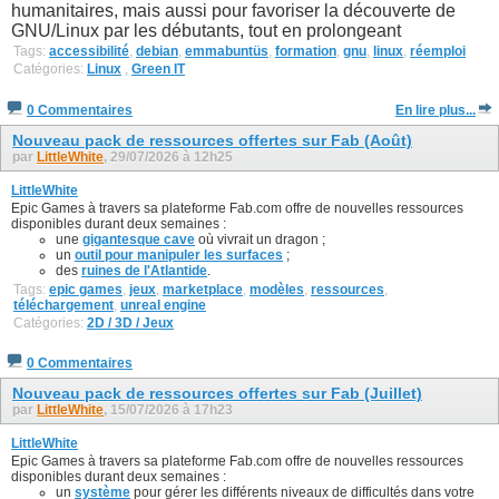
humanitaires, mais aussi pour favoriser la découverte de
GNU/Linux par les débutants, tout en prolongeant
Tags:
accessibilité
,
debian
,
emmabuntüs
,
formation
,
gnu
,
linux
,
réemploi
Catégories:
Linux
,
Green IT
0 Commentaires
En lire plus...
Nouveau pack de ressources offertes sur Fab (Août)
par
LittleWhite
, 29/07/2026 à 12h25
LittleWhite
Epic Games à travers sa plateforme Fab.com offre de nouvelles ressources
disponibles durant deux semaines :
une
gigantesque cave
où vivrait un dragon ;
un
outil pour manipuler les surfaces
;
des
ruines de l'Atlantide
.
Tags:
epic games
,
jeux
,
marketplace
,
modèles
,
ressources
,
téléchargement
,
unreal engine
Catégories:
2D / 3D / Jeux
0 Commentaires
Nouveau pack de ressources offertes sur Fab (Juillet)
par
LittleWhite
, 15/07/2026 à 17h23
LittleWhite
Epic Games à travers sa plateforme Fab.com offre de nouvelles ressources
disponibles durant deux semaines :
un
système
pour gérer les différents niveaux de difficultés dans votre