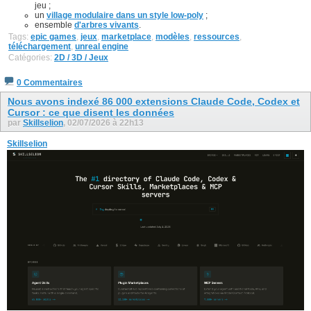
jeu ;
un
village modulaire dans un style low-poly
;
ensemble
d'arbres vivants
.
Tags:
epic games
,
jeux
,
marketplace
,
modèles
,
ressources
,
téléchargement
,
unreal engine
Catégories:
2D / 3D / Jeux
0 Commentaires
Nous avons indexé 86 000 extensions Claude Code, Codex et
Cursor : ce que disent les données
par
Skillselion
, 02/07/2026 à 22h13
Skillselion