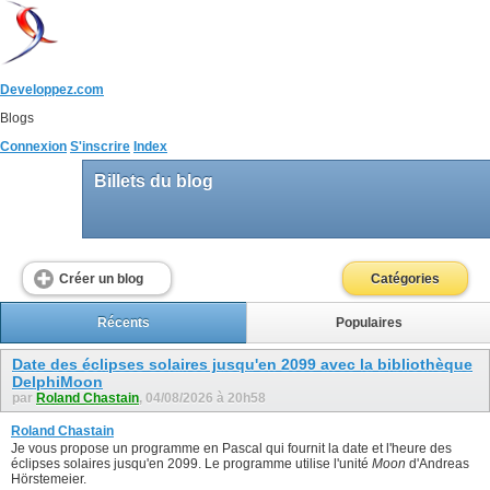
Developpez.com
Blogs
Connexion
S'inscrire
Index
Billets du blog
Créer un blog
Catégories
Récents
Populaires
Date des éclipses solaires jusqu'en 2099 avec la bibliothèque
DelphiMoon
par
Roland Chastain
, 04/08/2026 à 20h58
Roland Chastain
Je vous propose un programme en Pascal qui fournit la date et l'heure des
éclipses solaires jusqu'en 2099. Le programme utilise l'unité
Moon
d'Andreas
Hörstemeier.