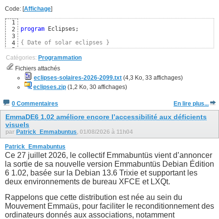
Code: [
Affichage
]
1
program
 Eclipses;

2
3
{ Date of solar eclipses }
4
5
uses
6
Catégories:
Programmation
  SysUtils, Classes,

7
Fichiers attachés
  Moon; 
{ https://github.com/wp-xyz/delphimoon }
8
9
eclipses-solaires-2026-2099.txt
(4,3 Ko, 33 affichages)
const
10
eclipses.zip
(1,2 Ko, 30 affichages)
  CSolarEclipse = 
TRUE
; 
{ Uniquement les éclipses solaires
11
12
0 Commentaires
En lire plus...
{$DEFINE FRENCH}
13
{$IFDEF FRENCH}
14
EmmaDE6 1.02 améliore encore l’accessibilité aux déficients
visuels
par
Patrick_Emmabuntus
, 01/08/2026 à 11h04
Patrick_Emmabuntus
Ce 27 juillet 2026, le collectif Emmabuntüs vient d’annoncer
la sortie de sa nouvelle version Emmabuntüs Debian Édition
6 1.02, basée sur la Debian 13.6 Trixie et supportant les
deux environnements de bureau XFCE et LXQt.
Rappelons que cette distribution est née au sein du
Mouvement Emmaüs, pour faciliter le reconditionnement des
ordinateurs donnés aux associations, notamment