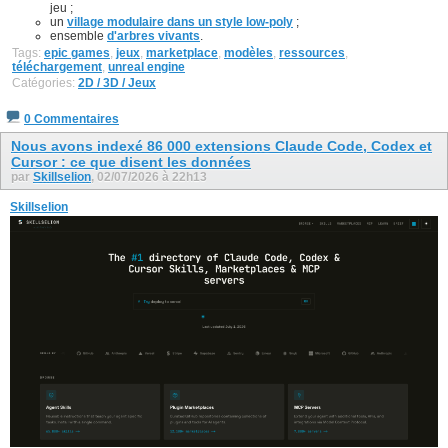
jeu ;
un
village modulaire dans un style low-poly
;
ensemble
d'arbres vivants
.
Tags:
epic games
,
jeux
,
marketplace
,
modèles
,
ressources
,
téléchargement
,
unreal engine
Catégories:
2D / 3D / Jeux
0 Commentaires
Nous avons indexé 86 000 extensions Claude Code, Codex et
Cursor : ce que disent les données
par
Skillselion
, 02/07/2026 à 22h13
Skillselion