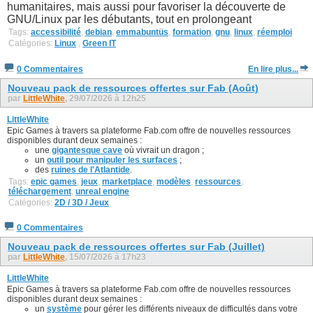
humanitaires, mais aussi pour favoriser la découverte de
GNU/Linux par les débutants, tout en prolongeant
Tags:
accessibilité
,
debian
,
emmabuntüs
,
formation
,
gnu
,
linux
,
réemploi
Catégories:
Linux
,
Green IT
0 Commentaires
En lire plus...
Nouveau pack de ressources offertes sur Fab (Août)
par
LittleWhite
, 29/07/2026 à 12h25
LittleWhite
Epic Games à travers sa plateforme Fab.com offre de nouvelles ressources
disponibles durant deux semaines :
une
gigantesque cave
où vivrait un dragon ;
un
outil pour manipuler les surfaces
;
des
ruines de l'Atlantide
.
Tags:
epic games
,
jeux
,
marketplace
,
modèles
,
ressources
,
téléchargement
,
unreal engine
Catégories:
2D / 3D / Jeux
0 Commentaires
Nouveau pack de ressources offertes sur Fab (Juillet)
par
LittleWhite
, 15/07/2026 à 17h23
LittleWhite
Epic Games à travers sa plateforme Fab.com offre de nouvelles ressources
disponibles durant deux semaines :
un
système
pour gérer les différents niveaux de difficultés dans votre