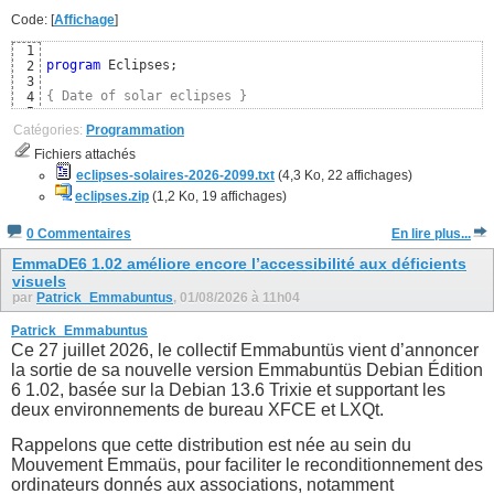
Code: [
Affichage
]
1
program
 Eclipses;

2
3
{ Date of solar eclipses }
4
5
uses
6
Catégories:
Programmation
  SysUtils, Classes,

7
Fichiers attachés
  Moon; 
{ https://github.com/wp-xyz/delphimoon }
8
9
eclipses-solaires-2026-2099.txt
(4,3 Ko, 22 affichages)
const
10
eclipses.zip
(1,2 Ko, 19 affichages)
  CSolarEclipse = 
TRUE
; 
{ Uniquement les éclipses solaires
11
12
0 Commentaires
En lire plus...
{$DEFINE FRENCH}
13
{$IFDEF FRENCH}
14
EmmaDE6 1.02 améliore encore l’accessibilité aux déficients
visuels
par
Patrick_Emmabuntus
, 01/08/2026 à 11h04
Patrick_Emmabuntus
Ce 27 juillet 2026, le collectif Emmabuntüs vient d’annoncer
la sortie de sa nouvelle version Emmabuntüs Debian Édition
6 1.02, basée sur la Debian 13.6 Trixie et supportant les
deux environnements de bureau XFCE et LXQt.
Rappelons que cette distribution est née au sein du
Mouvement Emmaüs, pour faciliter le reconditionnement des
ordinateurs donnés aux associations, notamment