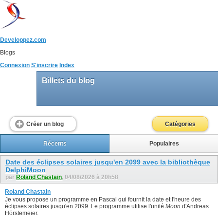
Developpez.com
Blogs
Connexion
S'inscrire
Index
Billets du blog
Créer un blog
Catégories
Récents
Populaires
Date des éclipses solaires jusqu'en 2099 avec la bibliothèque
DelphiMoon
par
Roland Chastain
, 04/08/2026 à 20h58
Roland Chastain
Je vous propose un programme en Pascal qui fournit la date et l'heure des
éclipses solaires jusqu'en 2099. Le programme utilise l'unité
Moon
d'Andreas
Hörstemeier.