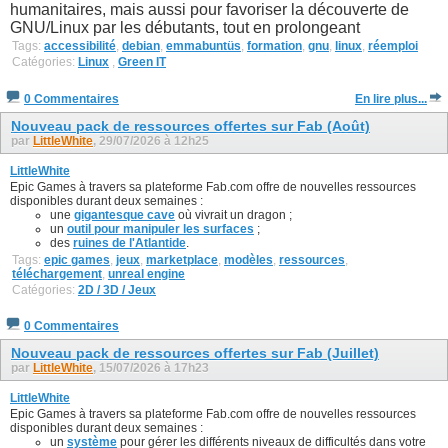
humanitaires, mais aussi pour favoriser la découverte de
GNU/Linux par les débutants, tout en prolongeant
Tags:
accessibilité
,
debian
,
emmabuntüs
,
formation
,
gnu
,
linux
,
réemploi
Catégories:
Linux
,
Green IT
0 Commentaires
En lire plus...
Nouveau pack de ressources offertes sur Fab (Août)
par
LittleWhite
, 29/07/2026 à 12h25
LittleWhite
Epic Games à travers sa plateforme Fab.com offre de nouvelles ressources
disponibles durant deux semaines :
une
gigantesque cave
où vivrait un dragon ;
un
outil pour manipuler les surfaces
;
des
ruines de l'Atlantide
.
Tags:
epic games
,
jeux
,
marketplace
,
modèles
,
ressources
,
téléchargement
,
unreal engine
Catégories:
2D / 3D / Jeux
0 Commentaires
Nouveau pack de ressources offertes sur Fab (Juillet)
par
LittleWhite
, 15/07/2026 à 17h23
LittleWhite
Epic Games à travers sa plateforme Fab.com offre de nouvelles ressources
disponibles durant deux semaines :
un
système
pour gérer les différents niveaux de difficultés dans votre