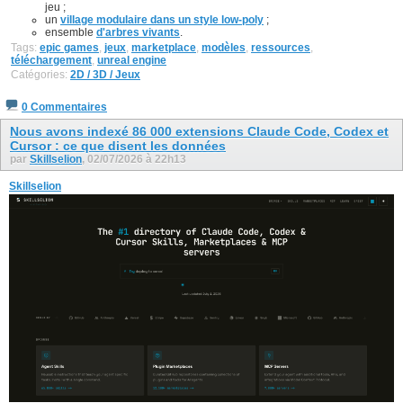
jeu ;
un
village modulaire dans un style low-poly
;
ensemble
d'arbres vivants
.
Tags:
epic games
,
jeux
,
marketplace
,
modèles
,
ressources
,
téléchargement
,
unreal engine
Catégories:
2D / 3D / Jeux
0 Commentaires
Nous avons indexé 86 000 extensions Claude Code, Codex et
Cursor : ce que disent les données
par
Skillselion
, 02/07/2026 à 22h13
Skillselion