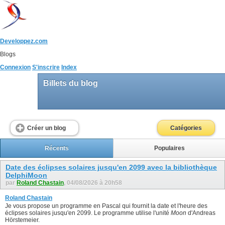
Developpez.com
Blogs
Connexion
S'inscrire
Index
Billets du blog
Créer un blog
Catégories
Récents
Populaires
Date des éclipses solaires jusqu'en 2099 avec la bibliothèque
DelphiMoon
par
Roland Chastain
, 04/08/2026 à 20h58
Roland Chastain
Je vous propose un programme en Pascal qui fournit la date et l'heure des
éclipses solaires jusqu'en 2099. Le programme utilise l'unité
Moon
d'Andreas
Hörstemeier.