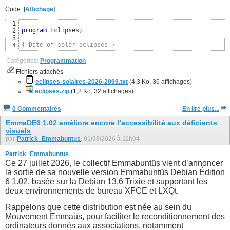
Code: [
Affichage
]
1
program
 Eclipses;

2
3
{ Date of solar eclipses }
4
5
uses
6
Catégories:
Programmation
  SysUtils, Classes,

7
Fichiers attachés
  Moon; 
{ https://github.com/wp-xyz/delphimoon }
8
9
eclipses-solaires-2026-2099.txt
(4,3 Ko, 36 affichages)
const
10
eclipses.zip
(1,2 Ko, 32 affichages)
  CSolarEclipse = 
TRUE
; 
{ Uniquement les éclipses solaires
11
12
0 Commentaires
En lire plus...
{$DEFINE FRENCH}
13
{$IFDEF FRENCH}
14
EmmaDE6 1.02 améliore encore l’accessibilité aux déficients
visuels
par
Patrick_Emmabuntus
, 01/08/2026 à 11h04
Patrick_Emmabuntus
Ce 27 juillet 2026, le collectif Emmabuntüs vient d’annoncer
la sortie de sa nouvelle version Emmabuntüs Debian Édition
6 1.02, basée sur la Debian 13.6 Trixie et supportant les
deux environnements de bureau XFCE et LXQt.
Rappelons que cette distribution est née au sein du
Mouvement Emmaüs, pour faciliter le reconditionnement des
ordinateurs donnés aux associations, notamment