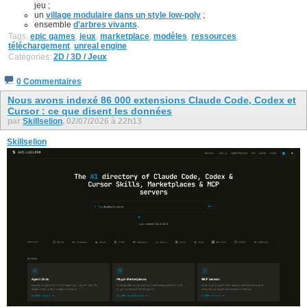
jeu ;
un
village modulaire dans un style low-poly
;
ensemble
d'arbres vivants
.
Tags:
epic games
,
jeux
,
marketplace
,
modèles
,
ressources
,
téléchargement
,
unreal engine
Catégories:
2D / 3D / Jeux
0 Commentaires
Nous avons indexé 86 000 extensions Claude Code, Codex et
Cursor : ce que disent les données
par
Skillselion
, 02/07/2026 à 22h13
Skillselion