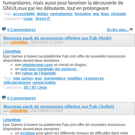
humanitaires, mais aussi pour favoriser la découverte de
GNU/Linux par les débutants, tout en prolongeant
Tags:
accessibilité
,
debian
,
emmabuntüs
,
formation
,
gnu
,
linux
,
réemploi
Catégories:
Linux
,
Green IT
0 Commentaires
En lire plus...
Nouveau pack de ressources offertes sur Fab (Août)
par
LittleWhite
, 29/07/2026 à 12h25
LittleWhite
Epic Games à travers sa plateforme Fab.com offre de nouvelles ressources
disponibles durant deux semaines :
une
gigantesque cave
où vivrait un dragon ;
un
outil pour manipuler les surfaces
;
des
ruines de l'Atlantide
.
Tags:
epic games
,
jeux
,
marketplace
,
modèles
,
ressources
,
téléchargement
,
unreal engine
Catégories:
2D / 3D / Jeux
0 Commentaires
Nouveau pack de ressources offertes sur Fab (Juillet)
par
LittleWhite
, 15/07/2026 à 17h23
LittleWhite
Epic Games à travers sa plateforme Fab.com offre de nouvelles ressources
disponibles durant deux semaines :
un
système
pour gérer les différents niveaux de difficultés dans votre