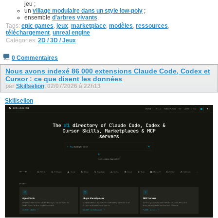
jeu ;
un
village modulaire dans un style low-poly
;
ensemble
d'arbres vivants
.
Tags:
epic games
,
jeux
,
marketplace
,
modèles
,
ressources
,
téléchargement
,
unreal engine
Catégories:
2D / 3D / Jeux
0 Commentaires
Nous avons indexé 86 000 extensions Claude Code, Codex et
Cursor : ce que disent les données
par
Skillselion
, 02/07/2026 à 22h13
Skillselion