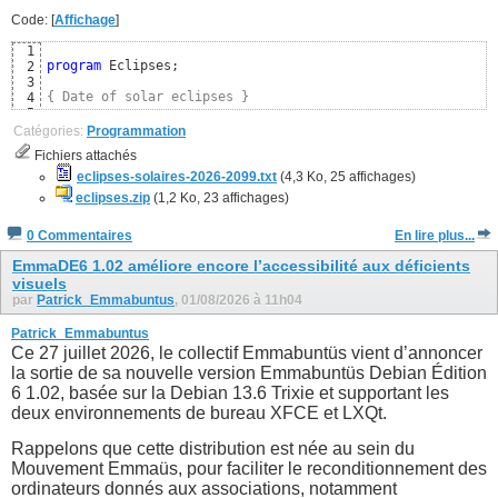
Code: [
Affichage
]
1
program
 Eclipses;

2
3
{ Date of solar eclipses }
4
5
uses
6
Catégories:
Programmation
  SysUtils, Classes,

7
Fichiers attachés
  Moon; 
{ https://github.com/wp-xyz/delphimoon }
8
9
eclipses-solaires-2026-2099.txt
(4,3 Ko, 25 affichages)
const
10
eclipses.zip
(1,2 Ko, 23 affichages)
  CSolarEclipse = 
TRUE
; 
{ Uniquement les éclipses solaires
11
12
0 Commentaires
En lire plus...
{$DEFINE FRENCH}
13
{$IFDEF FRENCH}
14
EmmaDE6 1.02 améliore encore l’accessibilité aux déficients
visuels
par
Patrick_Emmabuntus
, 01/08/2026 à 11h04
Patrick_Emmabuntus
Ce 27 juillet 2026, le collectif Emmabuntüs vient d’annoncer
la sortie de sa nouvelle version Emmabuntüs Debian Édition
6 1.02, basée sur la Debian 13.6 Trixie et supportant les
deux environnements de bureau XFCE et LXQt.
Rappelons que cette distribution est née au sein du
Mouvement Emmaüs, pour faciliter le reconditionnement des
ordinateurs donnés aux associations, notamment