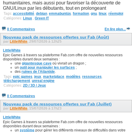
humanitaires, mais aussi pour favoriser la découverte de
GNU/Linux par les débutants, tout en prolongeant
Tags:
accessibilité
,
debian
,
emmabuntüs
,
formation
,
gnu
,
linux
,
réemploi
Catégories:
Linux
,
Green IT
0 Commentaires
En lire plus...
Nouveau pack de ressources offertes sur Fab (Août)
par
LittleWhite
, 29/07/2026 à 12h25
LittleWhite
Epic Games à travers sa plateforme Fab.com offre de nouvelles ressources
disponibles durant deux semaines :
une
gigantesque cave
où vivrait un dragon ;
un
outil pour manipuler les surfaces
;
des
ruines de l'Atlantide
.
Tags:
epic games
,
jeux
,
marketplace
,
modèles
,
ressources
,
téléchargement
,
unreal engine
Catégories:
2D / 3D / Jeux
0 Commentaires
Nouveau pack de ressources offertes sur Fab (Juillet)
par
LittleWhite
, 15/07/2026 à 17h23
LittleWhite
Epic Games à travers sa plateforme Fab.com offre de nouvelles ressources
disponibles durant deux semaines :
un
système
pour gérer les différents niveaux de difficultés dans votre