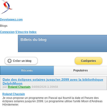
Developpez.com
Blogs
Connexion
S'inscrire
Index
Billets du blog
Créer un blog
Catégories
Récents
Populaires
Date des éclipses solaires jusqu'en 2099 avec la bibliothèque
DelphiMoon
par
Roland Chastain
, 04/08/2026 à 20h58
Roland Chastain
Je vous propose un programme en Pascal qui fournit la date et l'heure des
éclipses solaires jusqu'en 2099. Le programme utilise l'unité
Moon
d'Andreas
Hörstemeier.