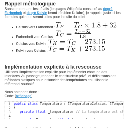
private
float
 _temperature;

18
Rappel métrologique
19
Sans rentrer dans les détails (les pages Wikipédia consacré au
degré
public
 Temperature
(
float
 temperature
)
20
Farhenheit
et
degré Kelvin
feront très bien l'affaire), je rappelle juste ici les
{
21
formules qui nous seront utiles pour la suite du billet :
      _temperature= temperature;

22
}
23
24
Celsius vers Farhenheit :
public
float
 GetTemperature
(
)
25
{
26
Farhenheit vers Celsius :
return
 _temperature;

27
}
28
Celsius vers Kelvin :
}
29
Kelvin vers Celsius :
Implémentation explicite à la rescousse
Utilisons l'implémentation explicite pour implémenter chacune des
interfaces. Au passage, rendons le constructeur privé, et définissons des
méthodes statiques pour instancier des températures en utilisant le
référentiel souhaité.
Nous obtenons donc :
Code: [
Affichage
]
public
class
1
{
2
private
float
 _temperature; 
// La température est stoc
3
4
private
 Temperature
(
float
 temperature
)
5
{
6
      _temperature = temperature;

7