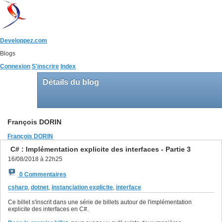
Developpez.com
Blogs
Connexion
S'inscrire
Index
Détails du blog
François DORIN
François DORIN
C# : Implémentation explicite des interfaces - Partie 3
16/08/2018 à 22h25
0 Commentaires
csharp
,
dotnet
,
instanciation explicite
,
interface
Ce billet s'inscrit dans une série de billets autour de l'implémentation
explicite des interfaces en C#.