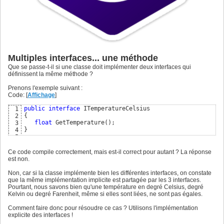
Multiples interfaces... une méthode
Que se passe-t-il si une classe doit implémenter deux interfaces qui
définissent la même méthode ?
Prenons l'exemple suivant :
Code: [
Affichage
]
public
interface
1
{
2
float
 GetTemperature
(
)
3
}
4
5
public
interface
6
{
7
Ce code compile correctement, mais est-il correct pour autant ? La réponse
float
 GetTemperature
(
)
8
est non.
}
9
10
Non, car si la classe implémente bien les différentes interfaces, on constate
public
interface
11
que la même implémentation implicite est partagée par les 3 interfaces.
{
12
Pourtant, nous savons bien qu'une température en degré Celsius, degré
float
 GetTemperature
(
)
13
Kelvin ou degré Farenheit, même si elles sont liées, ne sont pas égales.
}
14
15
Comment faire donc pour résoudre ce cas ? Utilisons l'implémentation
public
class
16
explicite des interfaces !
{
17