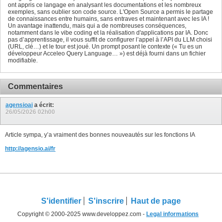
ont appris ce langage en analysant les documentations et les nombreux
exemples, sans oublier son code source. L'Open Source a permis le partage
de connaissances entre humains, sans entraves et maintenant avec les IA !
Un avantage inattendu, mais qui a de nombreuses conséquences,
notamment dans le vibe coding et la réalisation d'applications par IA. Donc
pas d’apprentissage, il vous suffit de configurer l’appel à l’API du LLM choisi
(URL, clé…) et le tour est joué. Un prompt posant le contexte (« Tu es un
développeur Acceleo Query Language… ») est déjà fourni dans un fichier
modifiable.
Commentaires
agensioai
a écrit:
26/05/2026
02h00
Article sympa, y’a vraiment des bonnes nouveautés sur les fonctions IA
http://agensio.ai/fr
S'identifier
S'inscrire
Haut de page
Copyright © 2000-2025 www.developpez.com -
Legal informations