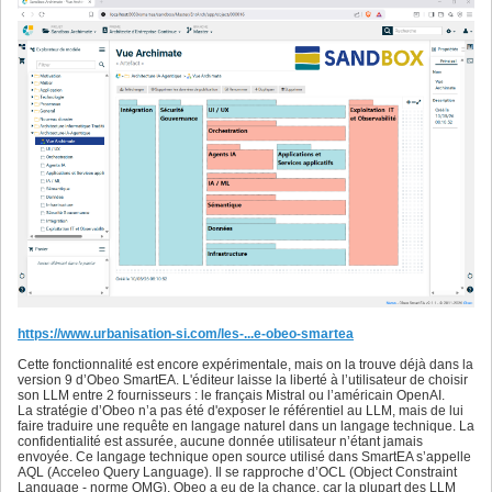
https://www.urbanisation-si.com/les-...e-obeo-smartea
Cette fonctionnalité est encore expérimentale, mais on la trouve déjà dans la
version 9 d’Obeo SmartEA. L'éditeur laisse la liberté à l’utilisateur de choisir
son LLM entre 2 fournisseurs : le français Mistral ou l’américain OpenAI.
La stratégie d’Obeo n’a pas été d'exposer le référentiel au LLM, mais de lui
faire traduire une requête en langage naturel dans un langage technique. La
confidentialité est assurée, aucune donnée utilisateur n’étant jamais
envoyée. Ce langage technique open source utilisé dans SmartEA s’appelle
AQL (Acceleo Query Language). Il se rapproche d’OCL (Object Constraint
Language - norme OMG). Obeo a eu de la chance, car la plupart des LLM