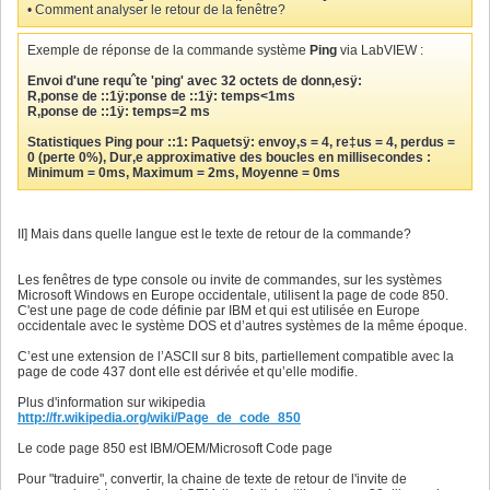
• Comment analyser le retour de la fenêtre?
Exemple de réponse de la commande système
Ping
via LabVIEW :
Envoi d'une requˆte 'ping' avec 32 octets de donn‚esÿ:
R‚ponse de ::1ÿ:ponse de ::1ÿ: temps<1ms
R‚ponse de ::1ÿ: temps=2 ms
Statistiques Ping pour ::1: Paquetsÿ: envoy‚s = 4, re‡us = 4, perdus =
0 (perte 0%), Dur‚e approximative des boucles en millisecondes :
Minimum = 0ms, Maximum = 2ms, Moyenne = 0ms
II] Mais dans quelle langue est le texte de retour de la commande?
Les fenêtres de type console ou invite de commandes, sur les systèmes
Microsoft Windows en Europe occidentale, utilisent la page de code 850.
C'est une page de code définie par IBM et qui est utilisée en Europe
occidentale avec le système DOS et d’autres systèmes de la même époque.
C’est une extension de l’ASCII sur 8 bits, partiellement compatible avec la
page de code 437 dont elle est dérivée et qu’elle modifie.
Plus d'information sur wikipedia
http://fr.wikipedia.org/wiki/Page_de_code_850
Le code page 850 est IBM/OEM/Microsoft Code page
Pour "traduire", convertir, la chaine de texte de retour de l'invite de