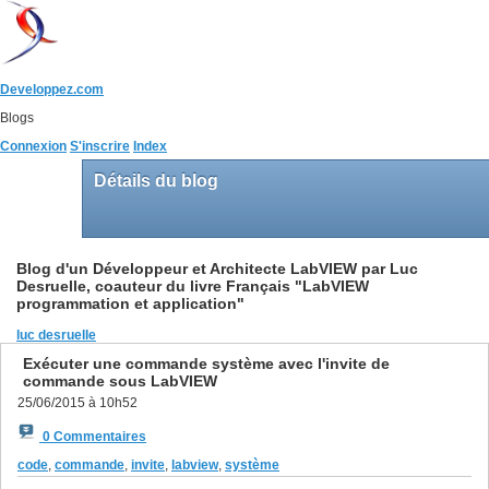
Developpez.com
Blogs
Connexion
S'inscrire
Index
Détails du blog
Blog d'un Développeur et Architecte LabVIEW par Luc
Desruelle, coauteur du livre Français "LabVIEW
programmation et application"
luc desruelle
Exécuter une commande système avec l'invite de
commande sous LabVIEW
25/06/2015 à 10h52
0 Commentaires
code
,
commande
,
invite
,
labview
,
système