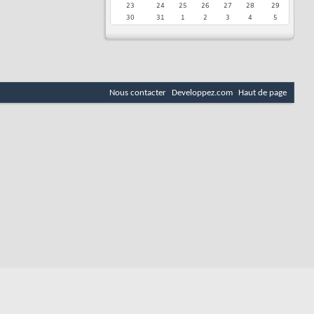
23
24
25
26
27
28
29
30
31
1
2
3
4
5
Nous contacter
Developpez.com
Haut de page