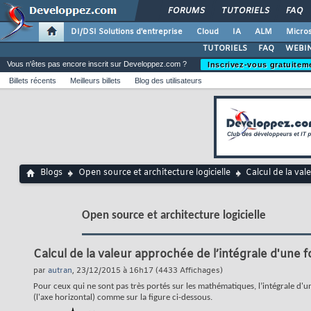
FORUMS
TUTORIELS
FAQ
DI/DSI Solutions d'entreprise
Cloud
IA
ALM
Micros
TUTORIELS
FAQ
WEBIN
Vous n'êtes pas encore inscrit sur Developpez.com ?
Inscrivez-vous gratuitem
Billets récents
Meilleurs billets
Blog des utilisateurs
Blogs
Open source et architecture logicielle
Calcul de la val
Open source et architecture logicielle
Calcul de la valeur approchée de l’intégrale d'une 
par
autran
, 23/12/2015 à 16h17 (4433 Affichages)
Pour ceux qui ne sont pas très portés sur les mathématiques, l’intégrale d'une
(l'axe horizontal) comme sur la figure ci-dessous.