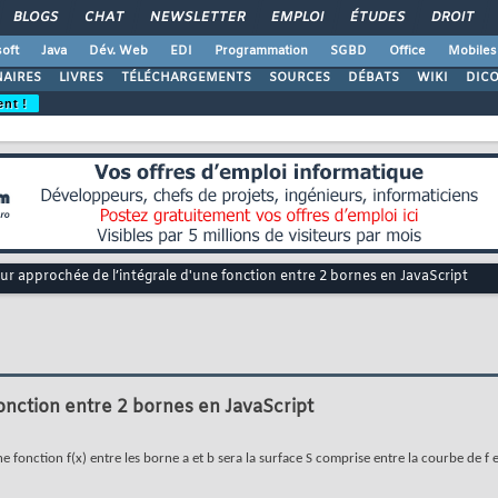
BLOGS
CHAT
NEWSLETTER
EMPLOI
ÉTUDES
DROIT
oft
Java
Dév. Web
EDI
Programmation
SGBD
Office
Mobiles
AIRES
LIVRES
TÉLÉCHARGEMENTS
SOURCES
DÉBATS
WIKI
DIC
ent !
eur approchée de l’intégrale d'une fonction entre 2 bornes en JavaScript
fonction entre 2 bornes en JavaScript
 fonction f(x) entre les borne a et b sera la surface S comprise entre la courbe de f e