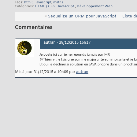
return
17
Tags:
html5
,
javascript
,
maths
}
18
Catégories
HTML / CSS
,
Javascript
,
Développement Web
«
Sequelize un ORM pour JavaScript
Liste de
Commentaires
autran
-
28/12/2015
15h17
Je poste ici car je ne réponds jamais par MP.
@Thierry : je fais une somme majorante et minorante et je l
Et oui je déclinerai solution en JAVA propre dans un prochai
Mis à jour 31/12/2015 à 10h09 par
autran