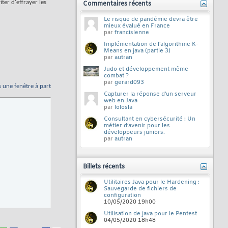
ter d'effrayer les
Commentaires récents
Le risque de pandémie devra être
mieux évalué en France
par
francislenne
Implémentation de l’algorithme K-
Means en java (partie 3)
par
autran
Judo et développement même
combat ?
par
gerard093
s une fenêtre à part
Capturer la réponse d'un serveur
web en Java
par
lolosla
Consultant en cybersécurité : Un
métier d’avenir pour les
développeurs juniors.
par
autran
Billets récents
Utilitaires Java pour le Hardening :
Sauvegarde de fichiers de
configuration
10/05/2020
19h00
Utilisation de java pour le Pentest
04/05/2020
18h48