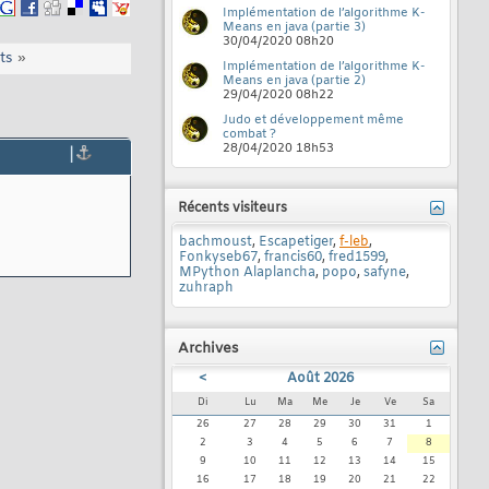
Implémentation de l’algorithme K-
Means en java (partie 3)
30/04/2020
08h20
ts
»
Implémentation de l’algorithme K-
Means en java (partie 2)
29/04/2020
08h22
Judo et développement même
combat ?
28/04/2020
18h53
|
Récents visiteurs
bachmoust
,
Escapetiger
,
f-leb
,
Fonkyseb67
,
francis60
,
fred1599
,
MPython Alaplancha
,
popo
,
safyne
,
zuhraph
Archives
<
Août 2026
Di
Lu
Ma
Me
Je
Ve
Sa
26
27
28
29
30
31
1
2
3
4
5
6
7
8
9
10
11
12
13
14
15
16
17
18
19
20
21
22