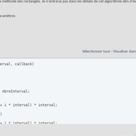
 méthode des rectangles. Je n'entrerai pas dans les détails de cet algorithme afin d'évi
paramètres:
Sélectionner tout
-
Visualiser dan
erval, callback
)
 nbreInterval;

+ i * interval
)
 * interval;

)
+ i * interval
)
 * interval;
