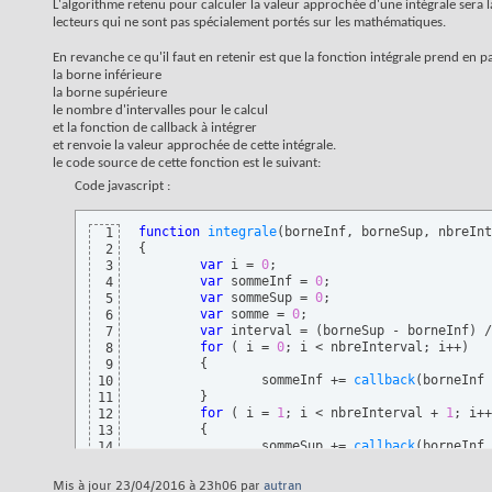
L'algorithme retenu pour calculer la valeur approchée d'une intégrale sera la
lecteurs qui ne sont pas spécialement portés sur les mathématiques.
En revanche ce qu'il faut en retenir est que la fonction intégrale prend en 
la borne inférieure
la borne supérieure
le nombre d'intervalles pour le calcul
et la fonction de callback à intégrer
et renvoie la valeur approchée de cette intégrale.
le code source de cette fonction est le suivant:
Code javascript :
function
integrale
(
borneInf, borneSup, nbreInt
1
{
2
var
 i = 
0
;

3
var
 sommeInf = 
0
;

4
var
 sommeSup = 
0
;

5
var
 somme = 
0
;

6
var
 interval = 
(
borneSup - borneInf
)
 /
7
for
(
 i = 
0
; i < nbreInterval; i++
)
8
{
9
		sommeInf += 
callback
(
borneInf 
10
}
11
for
(
 i = 
1
; i < nbreInterval + 
1
; i++
12
{
13
		sommeSup += 
callback
(
borneInf 
14
}
15
	somme = 
(
sommeInf + sommeSup
)
 / 
2
;

16
Mis à jour 23/04/2016 à 23h06 par
autran