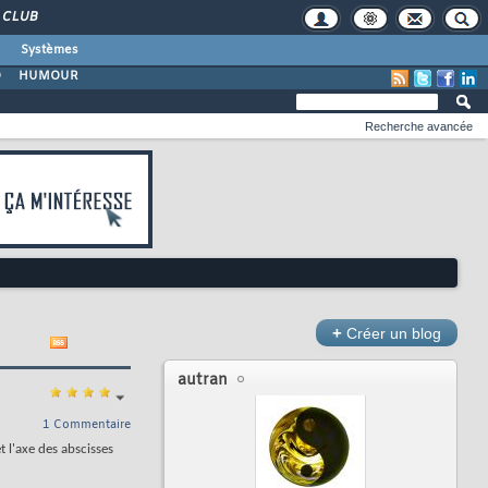
CLUB
Systèmes
O
HUMOUR
Recherche avancée
+
Créer un blog
autran
1 Commentaire
t l'axe des abscisses