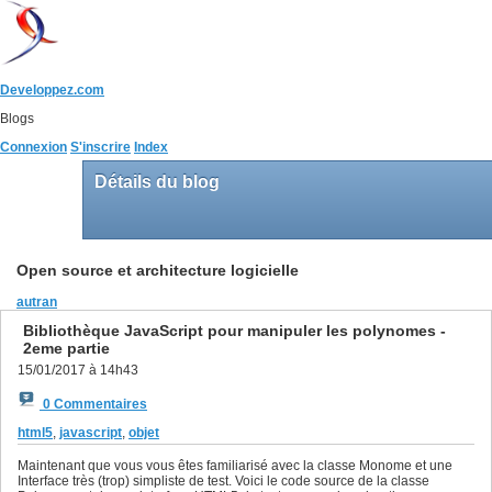
Developpez.com
Blogs
Connexion
S'inscrire
Index
Détails du blog
Open source et architecture logicielle
autran
Bibliothèque JavaScript pour manipuler les polynomes -
2eme partie
15/01/2017 à 14h43
0 Commentaires
html5
,
javascript
,
objet
Maintenant que vous vous êtes familiarisé avec la classe Monome et une
Interface très (trop) simpliste de test. Voici le code source de la classe