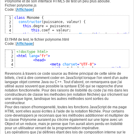
Polynome et de son interface HTML5 de test un peu plus aboutie.
Fichier polynome.js
Code: [
Affichage
]
class
 Monome 
{
1
constructor
(
puissance, valeur
)
{
2
this
.degre = puissance;

3
this
.coef = valeur;

4
this
.integrale = 
(
)
 => 
new
Monome
(
this
.degre+
1
, 
this
.
5
this
.
toString
 = 
(
)
 => 
this
.coef + 
"x^"
 + 
this
.degre;

6
Et l'IHM de test, le fichier polynome.html
this
.derivee = 
(
)
 => 
this
.degre === 
0
 ? 
new
Monome
(
0
,
7
Code: [
Affichage
]
this
.calculer = x => 
this
.coef * 
Math
.
pow
(
x, 
this
.deg
8
this
.multiplier = monome => 
new
Monome
(
this
.degre + m
9
<!doctype html>
1
this
.compareTo = monome => 
this
.degre - monome.degre;

10
<
html
lang
=
"fr"
>
2
}
11
<
head
>
3
}
12
<
meta
charset
=
"UTF-8"
>
4
13
<
title
>
 Calcul de polynomes 
</
title
>
5
class
 Polynome 
{
14
<
script
type
=
"text/javascript"
src
=
"poly
6
Revenons à travers ce code source au thème principal de cette série de
constructor
(
)
{
15
<script
 type
=
"text/javascript"
>

7
billets, c'est à dire comment coder en JavaScript lorsque l'on vient d'un autre
this
.monomes = 
new
Array
(
)
;

16
                        poly1 = 
new
Polynome
(
)
;

8
langage objet comme Java ou C++. Tout d'abord, on remarquera que j'ai
this
.calculer = x => 
this
.monomes.
reduce
(
(
a,b
)
 => a.
c
17
                        poly2 = 
new
Polynome
(
)
;

9
utilisé aussi souvent que possible la syntaxe ES6 qui se rapproche d'une
}
18
10
notation fonctionnelle. Pour des raisons de lisibilité du code j'ai mis dans les
ajouterMonome
(
monome
)
{
19
var
 showPolynome1 = 
(
)
 => 
{
11
constructeurs de classe les methodes (en notation fléchée) qui s'écrivent sur
var
 found = 
false
;

20
var
 coef1 = 
parseFloat
(
d
12
une unique ligne, tandisque les autres méthodes sont sorties du
this
.monomes.
forEach
(
(
item
, index, arr
)
 => 
{
21
var
 degre1 = 
parseInt
(
do
13
constructeur.
if
(
item
.degre === monome.degre
)
{
22
if
(
degre1 < 
0
)
{
14
Pour des raison d'homogeneité, toutes les fonctions JavaScript de ma page
        found = 
true
;

23
alert
(
"entrer un
15
HTML sont elles aussi écrites à l'aide de la notation fléchée. Pour certains
        arr
[
index
]
.coef += monome.coef;

24
return
false
;

16
core-developpers je reconnais que les méthodes additionner et multiplier de
}
25
}
17
la classe Polynome auraient pu s'écrire également sur une ligne avec un
}
)
26
var
 monome1 = 
new
Monome
18
Object et un reduce, mais je pense que l'on aurait alors perdu en lisibilité
if
(
!found
)
this
.monomes.
push
(
new
Monome
(
monome.degre
27
                                poly1.
ajouterMonome
(
mono
19
pour un utilisateur venant de la programmation impérative.
this
.monomes.
sort
(
(
a,b
)
 => a.
compareTo
(
b
)
)
;

28
document
.
getElementById
(
20
Les opérations que j'ai définies étant des lois de composition interne sur le