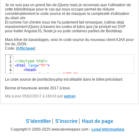
Je ne suis pas un grand fan de jQuery mais je reconnais que l'utilisation de
cette bibliothèque pour le cas qui nous occupe permet de réduire
considérablement le code source et de masquer la complexité d'utilisation
du vilain xhr.
Et comme l'un d'entre vous me l'a justement fait remarquer, j'utilise déjà
massivement jQuery à travers les codes et tutos que j'ai produit sur DVP
pour traiter AngularJS, Node.js ou juste certaines parties de Bootstrap.
Mais trêve de bavardages, voici le code source du nouveau client AJAX pour
lire du JSON :
Code: [
Affichage
]
1
<!doctype html>
2
<
html
lang
=
"fr"
>
3
<
head
>
4
<
meta
charset
=
"UTF-8"
>
5
<
title
>
 Catalogue outillage 
</
title
>
6
Le code source de jsonfactory.php est détaillé dans le billet précédant.
<!-- lien vers la bibliothèque bootstrap -->
7
<
link
href
=
"https://maxcdn.bootstrapcdn.com/boots
8
Bonne et heureuse année 2017 à tous.
<!-- lien vers le script contenant jquery-->
9
<
script
type
=
"text/javascript"
src
=
"http://code.j
Mis à jour 05/02/2017 à 16h33 par
10
autran
<script
 type
=
"text/javascript"
>

11
// pointeur sur la position de l'article cour
12
var
 index = 
0
;

13
// initialisation du catalogue
14
var
 catalogue = 
[
]
;

15
S'identifier
S'inscrire
Haut de page
16
function
executerRequete
(
callback
)
{
17
Copyright © 2000-2025 www.developpez.com -
Legal informations
// on vérifie si le catalogue a déjà été 
18
if
(
catalogue.
length
 === 
0
)
{
19