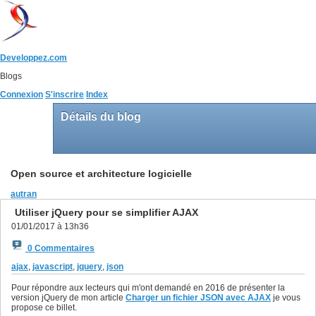
Developpez.com
Blogs
Connexion
S'inscrire
Index
Détails du blog
Open source et architecture logicielle
autran
Utiliser jQuery pour se simplifier AJAX
01/01/2017 à 13h36
0 Commentaires
ajax
,
javascript
,
jquery
,
json
Pour répondre aux lecteurs qui m'ont demandé en 2016 de présenter la
version jQuery de mon article
Charger un fichier JSON avec AJAX
je vous
propose ce billet.