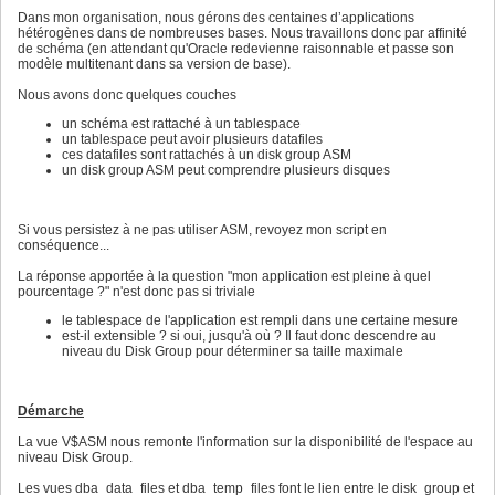
Dans mon organisation, nous gérons des centaines d’applications
hétérogènes dans de nombreuses bases. Nous travaillons donc par affinité
de schéma (en attendant qu'Oracle redevienne raisonnable et passe son
modèle multitenant dans sa version de base).
Nous avons donc quelques couches
un schéma est rattaché à un tablespace
un tablespace peut avoir plusieurs datafiles
ces datafiles sont rattachés à un disk group ASM
un disk group ASM peut comprendre plusieurs disques
Si vous persistez à ne pas utiliser ASM, revoyez mon script en
conséquence...
La réponse apportée à la question "mon application est pleine à quel
pourcentage ?" n'est donc pas si triviale
le tablespace de l'application est rempli dans une certaine mesure
est-il extensible ? si oui, jusqu'à où ? Il faut donc descendre au
niveau du Disk Group pour déterminer sa taille maximale
Démarche
La vue V$ASM nous remonte l'information sur la disponibilité de l'espace au
niveau Disk Group.
Les vues dba_data_files et dba_temp_files font le lien entre le disk_group et