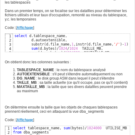
les tablespaces
Dans un premier temps, on se focalise sur les datafiles pour déterminer les
fichiers utilisés et leur taux d'occupation, remonté au niveau du tablespace,
y.c. les temporaires
Code: [
Affichage
]
select
 d.tablespace_name,

1
        d.autoextensible, 

2
        substr
(
d.file_name,
1
,instr
(
d.file_name,
'/'
)
-
1
)
 DG
3
sum
(
d.bytes
)
/
1024
/
1024
  TAILLE_MB,

4
sum
(
d.maxbytes
)
/
1024000
5
from
6
group
by
 d.tablespace_name, d.autoextensible, substr
(
d.fi
7
On obtient donc les colonnes suivantes :
union
8
select
 t.tablespace_name,

9
TABLESPACE_NAME
: le nom du tablespace analysé
        t.autoextensible, 

10
AUTOEXTENSIBLE
: s'il peut s'étendre automatiquement ou non
        substr
(
t.file_name,
1
,instr
(
t.file_name,
'/'
)
-
1
)
 ,

11
DG_NAME
: le disk group ASM dans lequel il peut s'étendre
sum
(
t.bytes
)
/
1024
/
1024
  ,

12
TAILLE_MB
: sa taille actuelle (ce qu'il occupe, pas ce qu'il contient)
sum
(
t.maxbytes
)
/
1024000
13
MAXTAILLE_MB
: la taille que ses divers datafiles peuvent prendre
from
14
au maximum
group
by
 t.tablespace_name, t.autoextensible, substr
(
t.fi
15
On détermine ensuite la taille que les objets de chaques tablespaces
prennent réellement, ceci en attaquant la vue dba_segments
Code: [
Affichage
]
select
 tablespace_name, 
sum
(
bytes
)
/
1024000
1
from
2