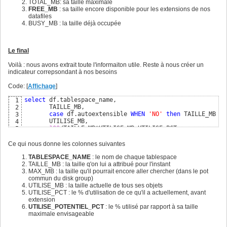
TOTAL_MB: sa taille maximale
FREE_MB
: sa taille encore disponible pour les extensions de nos
datafiles
BUSY_MB : la taille déjà occupée
Le final
Voilà : nous avons extrait toute l'informaiton utile. Reste à nous créer un
indicateur correpsondant à nos besoins
Code: [
Affichage
]
select
 df.tablespace_name,

1
       TAILLE_MB, 

2
case
 df.autoextensible 
WHEN
'NO'
then
 TAILLE_MB 
el
3
       UTILISE_MB,

4
100
/TAILLE_MB*UTILISE_MB UTILISE_PCT, 

5
100
/
(
case
 df.autoextensible 
WHEN
'NO'
then
 TAILLE_
6
from
7
Ce qui nous donne les colonnes suivantes
(
select
 d.tablespace_name,

8
        d.autoextensible, 

9
TABLESPACE_NAME
: le nom de chaque tablespace
        substr
(
d.file_name,
1
,instr
(
d.file_name,
'/'
)
-
1
)
 DG
10
TAILLE_MB : la taille q'on lui a attribué pour l'instant
sum
(
d.bytes
)
/
1024
/
1024
  TAILLE_MB,

11
MAX_MB : la taille qu'il pourrait encore aller chercher (dans le pot
sum
(
d.maxbytes
)
/
1024000
12
commun du disk group)
from
13
UTILISE_MB : la taille actuelle de tous ses objets
group
by
 d.tablespace_name, d.autoextensible, substr
(
d.fi
14
UTILISE_PCT : le % d'utilisation de ce qu'il a actuellement, avant
union
15
extension
select
 t.tablespace_name,

16
UTILISE_POTENTIEL_PCT
: le % utilisé par rapport à sa taille
        t.autoextensible, 

17
maximale envisageable
        substr
(
t.file_name,
1
,instr
(
t.file_name,
'/'
)
-
1
)
 ,

18