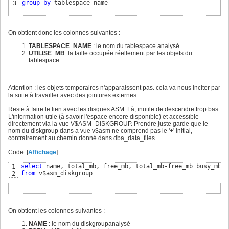
group
by
 tablespace_name
3
On obtient donc les colonnes suivantes :
TABLESPACE_NAME
: le nom du tablespace analysé
UTILISE_MB
: la taille occupée réellement par les objets du
tablespace
Attention : les objets temporaires n'apparaissent pas. cela va nous inciter par
la suite à travailler avec des jointures externes
Reste à faire le lien avec les disques ASM. Là, inutile de descendre trop bas.
L'information utile (à savoir l'espace encore disponible) et accessible
directement via la vue V$ASM_DISKGROUP. Prendre juste garde que le
nom du diskgroup dans a vue v$asm ne comprend pas le '+' initial,
contrairement au chemin donné dans dba_data_files.
Code: [
Affichage
]
select
1
from
 v$asm_diskgroup
2
On obtient les colonnes suivantes :
NAME
: le nom du diskgroupanalysé