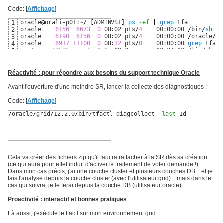
Code: [
Affichage
]
oracle
@
orali-p01:~
/
[
ADMINVS1
]
ps
-ef
|
grep
 tfa

1
oracle    
6156
6673
0
 08:02 pts
/
4
    00:00:00 
/
bin
/
sh
/
o
2
oracle    
6190
6156
0
 08:02 pts
/
4
    00:00:00 
/
oracle
/
gr
3
oracle    
6917
11100
0
 08:
32
 pts
/
0
    00:00:00 
grep
 tfa

4
root     
12525
1
0
 Sep09 ?        00:04:02 
/
bin
/
sh
/
e
5
root     
16167
1
0
 Sep09 ?        02:09:
34
/
oracle
/
gr
6
Réactivité : pour répondre aux besoins du support technique Oracle
Avant l'ouverture d'une moindre SR, lancer la collecte des diagnostiques :
Code: [
Affichage
]
/
oracle
/
grid
/
12.2.0
/
bin
/
tfactl diagcollect 
-last
 1d
Cela va créer des fichiers zip qu'il faudra rattacher à la SR dès sa création
(ce qui aura pour effet induit d'activer le traitement de voter demande !).
Dans mon cas précis, j'ai une couche cluster et plusieurs couches DB... et je
fais l'analyse depuis la couche cluster (avec l'utilisateur grid)... mais dans le
cas qui suivra, je le ferai depuis la couche DB (utilisateur oracle)...
Proactivité : interactif et bonnes pratiques
Là aussi, j'exécute le tfactl sur mon environnement grid...