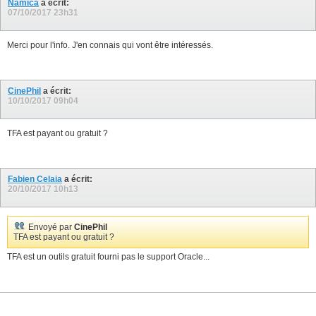
Namica
a écrit:
31
07/10/2017
23h31
. . . . . . . . . . . . . . . . . . . . . . . . . . . . 
32
33
.

34
Checking Status of Oracle Software Stack - Clusterware, 
Merci pour l'info. J'en connais qui vont être intéressés.
35
36
37
--------------------------------------------------------
38
39
CinePhil
a écrit:
--------------------------------------------------------
40
10/10/2017
09h04
41
--------------------------------------------------------
42
orali-p01   Yes             Yes             Yes        Y
43
TFA est payant ou gratuit ?
44
--------------------------------------------------------
45
.

46
47
Copying plug-ins

48
Fabien Celaia
a écrit:
49
20/10/2017
10h13
. . . . . . . . .

50
51
52
163
 of the included audit checks require root privileged
53
Envoyé par
CinePhil
54
TFA est payant ou gratuit ?
55
1
. Enter 
1
if
 you will enter root password 
for
 each  hos
56
TFA est un outils gratuit fourni pas le support Oracle...
57
2
. Enter 
2
if
 you have 
sudo
 configured 
for
 oracle user t
58
59
3
. Enter 
3
 to skip the root privileged collections

60
61
4
. Enter 
4
 to 
exit
 and work with the SA to configure 
sud
62