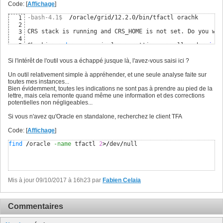
Code: [
Affichage
]
-bash-4.1$ 
/
oracle
/
grid
/
12.2.0
/
bin
/
tfactl orachk

1
2
CRS stack is running and CRS_HOME is not set. Do you wan
3
4
Checking 
ssh
 user equivalency settings on all nodes 
in
 c
5
6
Node orali-p02 is configured 
for
ssh
 user equivalency 
fo
7
Si l'intérêt de l'outil vous a échappé jusque là, l'avez-vous saisi ici ?
8
9
Un outil relativement simple à appréhender, et une seule analyse faite sur
Searching 
for
 running databases . . . . .

10
toutes mes instances...
11
Bien évidemment, toutes les indications ne sont pas à prendre au pied de la
. . . . . . . . . . . . . . . . . . . . . .

12
lettre, mais cela remonte quand même une information et des corrections
List of running databases registered 
in
13
potentielles non négligeables...
1
14
2
15
Si vous n'avez qu'Oracle en standalone, recherchez le client TFA
3
16
4
17
Code: [
Affichage
]
5
18
6
19
find
/
oracle 
-name
 tfactl 
2
>/
dev
/
null
7
20
8
21
9
22
10
23
11
24
Mis à jour 09/10/2017 à 16h23 par
Fabien Celaia
12
25
13
. None of above

26
27
Select databases from list 
for
 checking best practices. 
Commentaires
28
29
Searching out ORACLE_HOME 
for
 selected databases.

30