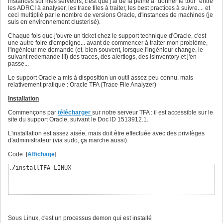
instances sur mes serveurs, c'est que j'ai de la peine à "donner le tour" entre
les ADRCI à analyser, les trace files à traiter, les best practices à suivre.... et
ceci multiplié par le nombre de versions Oracle, d'instances de machines (je
suis en environnement clusterisé).
Chaque fois que j'ouvre un ticket chez le support technique d'Oracle, c'est
une autre foire d'empoigne... avant de commencer à traiter mon problème,
l'ingénieur me demande (et, bien souvent, lorsque l'ingénieur change, le
suivant redemande !!!) des traces, des alertlogs, des lsinventory et j'en
passe...
Le support Oracle a mis à disposition un outil assez peu connu, mais
relativement pratique : Oracle TFA (Trace File Analyzer)
Installation
Commençons par
télécharger
sur notre serveur TFA : il est accessible sur le
site du support Oracle, suivant le Doc ID 1513912.1.
L'installation est assez aisée, mais doit être effectuée avec des privilèges
d'administrateur (via sudo, ça marche aussi)
Code: [
Affichage
]
.
/
installTFA-LINUX
Sous Linux, c'est un processus demon qui est installé