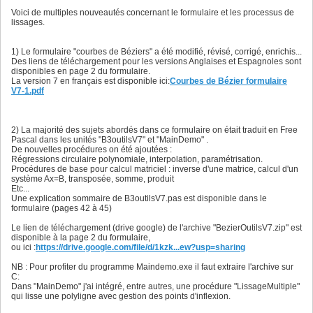
Voici de multiples nouveautés concernant le formulaire et les processus de
lissages.
1) Le formulaire "courbes de Béziers" a été modifié, révisé, corrigé, enrichis...
Des liens de téléchargement pour les versions Anglaises et Espagnoles sont
disponibles en page 2 du formulaire.
La version 7 en français est disponible ici:
Courbes de Bézier formulaire
V7-1.pdf
2) La majorité des sujets abordés dans ce formulaire on était traduit en Free
Pascal dans les unités "B3outilsV7" et "MainDemo" .
De nouvelles procédures on été ajoutées :
Régressions circulaire polynomiale, interpolation, paramétrisation.
Procédures de base pour calcul matriciel : inverse d'une matrice, calcul d'un
système Ax=B, transposée, somme, produit
Etc...
Une explication sommaire de B3outilsV7.pas est disponible dans le
formulaire (pages 42 à 45)
Le lien de téléchargement (drive google) de l'archive "BezierOutilsV7.zip" est
disponible à la page 2 du formulaire,
ou ici :
https://drive.google.com/file/d/1kzk...ew?usp=sharing
NB : Pour profiter du programme Maindemo.exe il faut extraire l'archive sur
C:
Dans "MainDemo" j'ai intégré, entre autres, une procédure "LissageMultiple"
qui lisse une polyligne avec gestion des points d'inflexion.