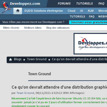
FORUMS
TUTORIELS
FAQ
DI/DSI Solutions d'entreprise
Cloud
IA
ALM
Micros
TUTORIELS
FAQ
WEBIN
Vous n'êtes pas encore inscrit sur Developpez.com ?
Inscrivez-vous gratuitem
Billets récents
Meilleurs billets
Blog des utilisateurs
Blogs
Town Ground
Ce qu'on devrait attendre d'une distri
Town Ground
Ce qu'on devrait attendre d'une distribution graphi
par
Town Ground
, 08/11/2021 à 02h22 (890 Affichages)
Récemment j'ai fait l'expérience de faire tourner Ubuntu 21.10 (64 bits, sa
souvenir: jamais je n'ai pu en 3 jours d'utilisation fermer correctement (en c
simplement couper le courant.