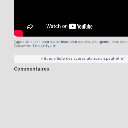
Tags:
distribution
,
distribution linux
,
distributions
,
émergents
,
linux
,
obso
Catégories
Sans catégorie
«
Et une liste des scores alors, non peut-être?
Commentaires