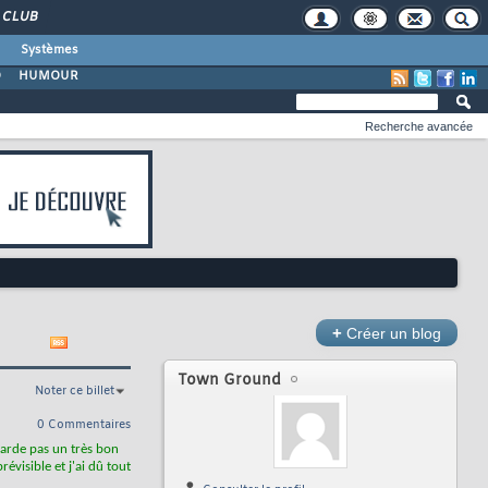
CLUB
Systèmes
O
HUMOUR
Recherche avancée
+
Créer un blog
Town Ground
Noter ce billet
0 Commentaires
garde pas un très bon
évisible et j'ai dû tout