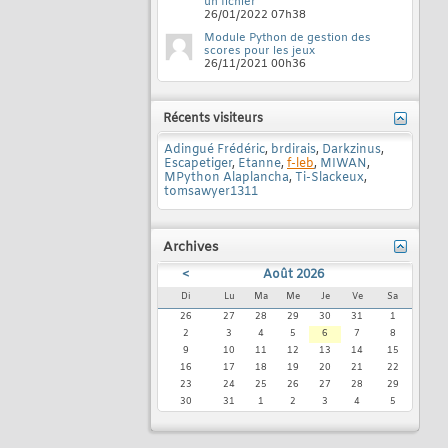
un fichier
26/01/2022
07h38
Module Python de gestion des
scores pour les jeux
26/11/2021
00h36
Récents visiteurs
Adingué Frédéric
,
brdirais
,
Darkzinus
,
Escapetiger
,
Etanne
,
f-leb
,
MIWAN
,
MPython Alaplancha
,
Ti-Slackeux
,
tomsawyer1311
Archives
<
Août 2026
Di
Lu
Ma
Me
Je
Ve
Sa
26
27
28
29
30
31
1
2
3
4
5
6
7
8
9
10
11
12
13
14
15
16
17
18
19
20
21
22
23
24
25
26
27
28
29
30
31
1
2
3
4
5