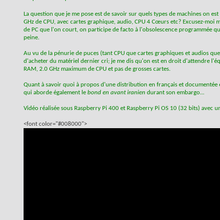
La question que je me pose est de savoir sur quels types de machines on est
GHz de CPU, avec cartes graphique, audio, CPU 4 Cœurs etc? Excusez-moi mai
de PC que l'on court, on participe de facto à l'obsolescence programmée qu
peine.
Au vu de la pénurie de puces (tant CPU que cartes graphiques et audios que
d'acheter du matériel dernier cri; je me dis qu'on est en droit d'attendre l
RAM, 2.0 GHz maximum de CPU et pas de grosses cartes.
Quant à savoir quoi à propos d'une distribution en français et documentée en 
qui aborde également le
bond en avant iranien
durant son embargo...
Vidéo réalisée sous Raspberry Pi 400 et Raspberry Pi OS 10 (32 bits) avec u
<font color="#008000">