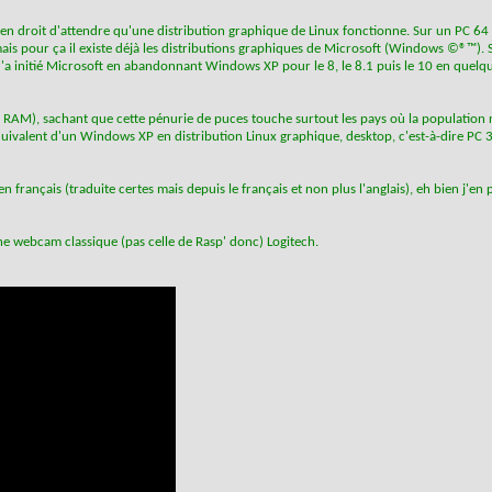
 en droit d'attendre qu'une distribution graphique de Linux fonctionne. Sur un PC 64
s pour ça il existe déjà les distributions graphiques de Microsoft (Windows ©®™). Si
'a initié Microsoft en abandonnant Windows XP pour le 8, le 8.1 puis le 10 en quelq
 RAM), sachant que cette pénurie de puces touche surtout les pays où la population 
'équivalent d'un Windows XP en distribution Linux graphique, desktop, c'est-à-dire PC 
français (traduite certes mais depuis le français et non plus l'anglais), eh bien j'en 
ne webcam classique (pas celle de Rasp' donc) Logitech.