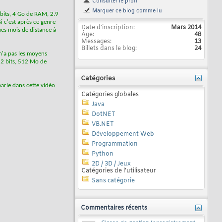
Consulter le profil
Marquer ce blog comme lu
 bits, 4 Go de RAM, 2.9
 c'est après ce genre
Date d'inscription
Mars 2014
ues mois de distance à
Âge
48
Messages
13
Billets dans le blog
24
n'a pas les moyens
32 bits, 512 Mo de
Catégories
parle dans cette vidéo
Catégories globales
Java
DotNET
VB.NET
Développement Web
Programmation
Python
2D / 3D / Jeux
Catégories de l'utilisateur
Sans catégorie
Commentaires récents