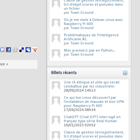
Classe de gestion (enregistrement,
tri) d'objet scores et pseudos dans
un fichier
par
Town Ground
Où je me mets à Debian Linux avec
Raspberry Pi 400
par
Town Ground
Problématiques de l'Intelligence
Artificielle #1
par
Town Ground
Mes premiers pas en Python...
par
Town Ground
eux
»
Billets récents
Une IA éthique et utile qui serait
combattue par les industriels!
28/09/2024
14h13
Ce qui tue Linux découvert par
l'installation de mauvais et bon VPN
pour Raspberry Pi 400
17/09/2024
08h34
ChatGPT (Chat GPT) interrogé en
français type série Real Human
16/01/2023
02h52
Classe de gestion (enregistrement,
tri) d'objet scores et pseudos dans