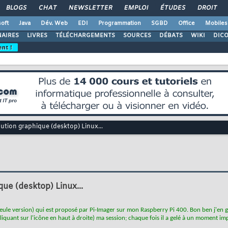
BLOGS
CHAT
NEWSLETTER
EMPLOI
ÉTUDES
DROIT
oft
Java
Dév. Web
EDI
Programmation
SGBD
Office
Mobiles
AIRES
LIVRES
TÉLÉCHARGEMENTS
SOURCES
DÉBATS
WIKI
DIC
ent !
bution graphique (desktop) Linux...
que (desktop) Linux...
 seule version) qui est proposé par Pi-Imager sur mon Raspberry Pi 400. Bon ben j'en 
liquant sur l'icône en haut à droite) ma session; chaque fois il a gelé à un moment impr