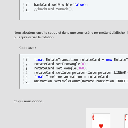
backCard.setVisible
(
false
)
1
//backCard.toBack();
2
Nous ajoutons ensuite cet objet dans une sous-scène permettant d’afficher
plus qu'à écrire la rotation :
Code Java :
final
 RotateTransition rotateCard = 
new
 RotateT
1
rotateCard.setFromAngle
(
0
)
;

2
rotateCard.setToAngle
(
360
)
;

3
rotateCard.setInterpolator
(
Interpolator.LINEAR
)
4
final
 Timeline animation = rotateCard;

5
animation.setCycleCount
(
RotateTransition.INDEFI
6
Ce qui nous donne :