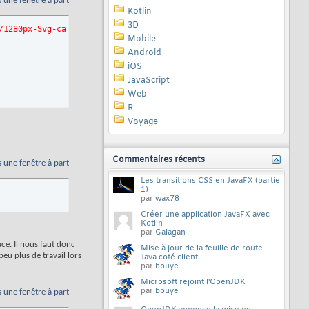
s une fenêtre à part
Kotlin
3D
/1280px-Svg-cards-2.0.svg.png"
)
Mobile
Android
iOS
JavaScript
Web
R
Voyage
Commentaires récents
s une fenêtre à part
Les transitions CSS en JavaFX (partie
1)
par
wax78
Créer une application JavaFX avec
Kotlin
par
Galagan
ce. Il nous faut donc
Mise à jour de la feuille de route
peu plus de travail lors
Java coté client
par
bouye
Microsoft rejoint l'OpenJDK
par
bouye
s une fenêtre à part