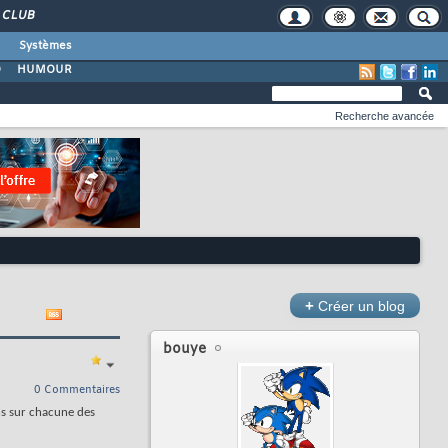
CLUB
Systèmes
O
HUMOUR
Recherche avancée
+
Créer un blog
bouye
0 Commentaires
ns sur chacune des