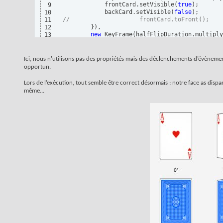
            frontCard.setVisible
(
true
)
;

9
            backCard.setVisible
(
false
)
10
//                    frontCard.toFront();
11
}
)
,

12
new
 KeyFrame
(
halfFlipDuration.multiply
13
Ici, nous n'utilisons pas des propriétés mais des déclenchements d’évèneme
opportun.
Lors de l’exécution, tout semble être correct désormais : notre face as dispa
même...