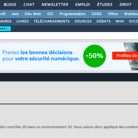
BLOGS
CHAT
NEWSLETTER
EMPLOI
ÉTUDES
DROIT
oft
Java
Dév. Web
EDI
Programmation
SGBD
Office
Mobiles
AIRES
LIVRES
TÉLÉCHARGEMENTS
SOURCES
DÉBATS
WIKI
DIC
ent !
 des contrôles 2D dans un environnement 3D. Nous avions alors appliqué des rotatio