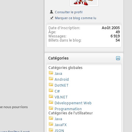
Consulter le profil
Marquer ce blog comme lu
Date d'inscription
Août 2005
Âge
49
Messages
6 919
Billets dans le blog
54
Catégories
Catégories globales
Java
Android
DotNET
C#
VB.NET
Développement Web
ue nous pourrions
Programmation
Catégories de l'utilisateur
Java
JavaFX
JSON