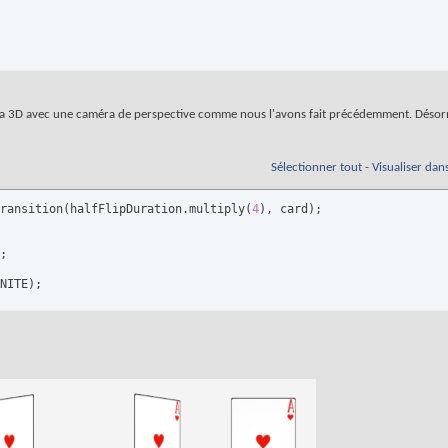
 la 3D avec une caméra de perspective comme nous l'avons fait précédemment. Désorma
Sélectionner tout
-
Visualiser dan
ransition
(
halfFlipDuration.multiply
(
4
)
, card
)
;

NITE
)
;