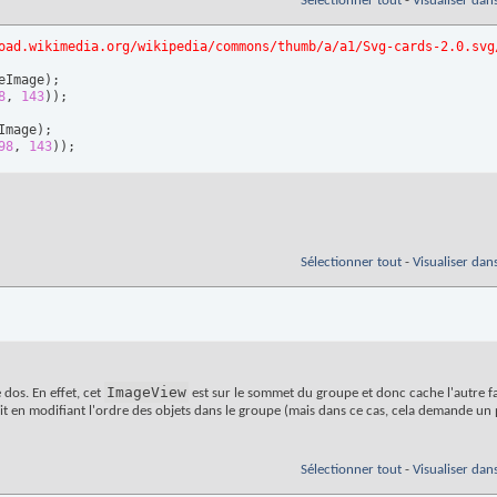
Sélectionner tout
-
Visualiser dan
oad.wikimedia.org/wikipedia/commons/thumb/a/a1/Svg-cards-2.0.svg
eImage
)
;

8
, 
143
)
)
Image
)
;

98
, 
143
)
)
;
Sélectionner tout
-
Visualiser dan
ImageView
 dos. En effet, cet
est sur le sommet du groupe et donc cache l'autre fa
 soit en modifiant l'ordre des objets dans le groupe (mais dans ce cas, cela demande un 
Sélectionner tout
-
Visualiser dan