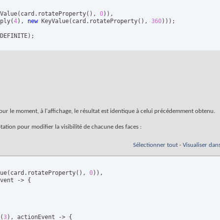
Value
(
card.rotateProperty
(
)
, 
0
)
)
,

ply
(
4
)
, 
new
 KeyValue
(
card.rotateProperty
(
)
, 
360
)
)
)
DEFINITE
)
;
pour le moment, à l'affichage, le résultat est identique à celui précédemment obtenu.
ation pour modifier la visibilité de chacune des faces :
Sélectionner tout
-
Visualiser dan
ue
(
card.rotateProperty
(
)
, 
0
)
)
,

vent -> 
{
(
3
)
, actionEvent -> 
{