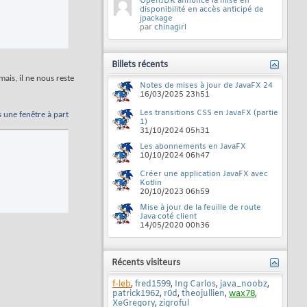
OpenJDK annonce la mise en
disponibilité en accès anticipé de
jpackage
par
chinagirl
Billets récents
is, il ne nous reste
Notes de mises à jour de JavaFX 24
16/03/2025
23h51
Les transitions CSS en JavaFX (partie
s une fenêtre à part
1)
31/10/2024
05h31
Les abonnements en JavaFX
10/10/2024
06h47
Créer une application JavaFX avec
Kotlin
20/10/2023
06h59
Mise à jour de la feuille de route
Java coté client
14/05/2020
00h36
Récents visiteurs
f-leb
,
fred1599
,
Ing Carlos
,
java_noobz
,
patrick1962
,
r0d
,
theojullien
,
wax78
,
XeGregory
,
zigroful