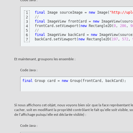
Code Java :
final
 Image sourceImage = 
new
 Image
(
"http://upl
1
//
2
final
 ImageView frontCard = 
new
 ImageView
(
sourc
3
frontCard.setViewport
(
new
 Rectangle2D
(
0
, 
286
, 
9
4
//
5
final
 ImageView backCard = 
new
 ImageView
(
source
6
backCard.setViewport
(
new
 Rectangle2D
(
197
, 
572
, 
7
Et maintenant, groupons les ensemble :
Code Java :
final
 Group card = 
new
 Group
(
frontCard, backCard
)
;
Si nous affichons cet objet, nous voyons bien sûr que la face représentant le
cacher, soit en modifiant la propriété contrôlant le fait qu'elle soit visible,
de l'affichage puisqu'elle est déclarée visible) :
Code Java :