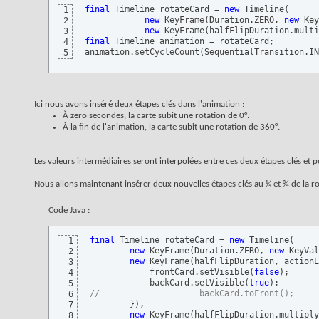
final
 Timeline rotateCard = 
new
 Timeline
(
1
new
 KeyFrame
(
Duration.ZERO, 
new
 Key
2
new
 KeyFrame
(
halfFlipDuration.multi
3
final
 Timeline animation = rotateCard;

4
animation.setCycleCount
(
SequentialTransition.IN
5
Ici nous avons inséré deux étapes clés dans l'animation :
À zero secondes, la carte subit une rotation de 0°.
À la fin de l'animation, la carte subit une rotation de 360°.
Les valeurs intermédiaires seront interpolées entre ces deux étapes clés et 
Nous allons maintenant insérer deux nouvelles étapes clés au ¼ et ¾ de la rot
Code Java :
final
 Timeline rotateCard = 
new
 Timeline
(
1
new
 KeyFrame
(
Duration.ZERO, 
new
 KeyVal
2
new
 KeyFrame
(
halfFlipDuration, actionE
3
            frontCard.setVisible
(
false
)
;

4
            backCard.setVisible
(
true
)
5
//                    backCard.toFront();
6
}
)
,

7
new
 KeyFrame
(
halfFlipDuration.multiply
8