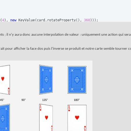
(
4
)
, 
new
 KeyValue
(
card.rotateProperty
(
)
, 
360
)
)
)
;
nts ; il n'y aura donc aucune interpolation de valeur : uniquement une action qui se
rait pour afficher la face dos puis l'inverse se produit et notre carte semble tourner c