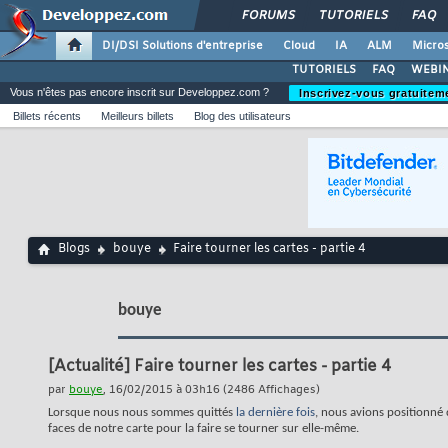
FORUMS
TUTORIELS
FAQ
DI/DSI Solutions d'entreprise
Cloud
IA
ALM
Micros
TUTORIELS
FAQ
WEBIN
Vous n'êtes pas encore inscrit sur Developpez.com ?
Inscrivez-vous gratuitem
Billets récents
Meilleurs billets
Blog des utilisateurs
Blogs
bouye
Faire tourner les cartes - partie 4
bouye
[Actualité]
Faire tourner les cartes - partie 4
par
bouye
, 16/02/2015 à 03h16 (2486 Affichages)
Lorsque nous nous sommes quittés
la dernière fois
, nous avions positionné
faces de notre carte pour la faire se tourner sur elle-même.