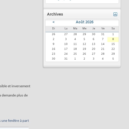
Archives
<
Août 2026
Di
Lu
Ma
Me
Je
Ve
Sa
26
27
28
29
30
31
1
2
3
4
5
6
7
8
9
10
11
12
13
14
15
16
17
18
19
20
21
22
23
24
25
26
27
28
29
30
31
1
2
3
4
5
isible et inversement
ela demande plus de
s une fenêtre à part