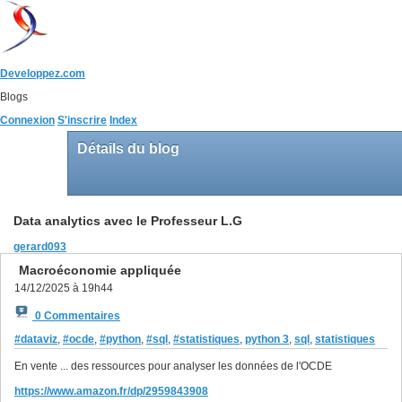
Developpez.com
Blogs
Connexion
S'inscrire
Index
Détails du blog
Data analytics avec le Professeur L.G
gerard093
Macroéconomie appliquée
14/12/2025 à 19h44
0 Commentaires
#dataviz
,
#ocde
,
#python
,
#sql
,
#statistiques
,
python 3
,
sql
,
statistiques
En vente ... des ressources pour analyser les données de l'OCDE
https://www.amazon.fr/dp/2959843908