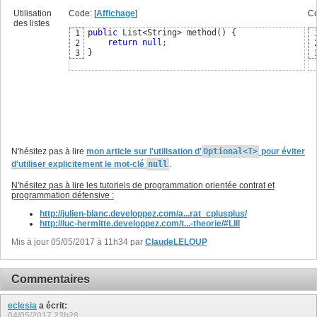
Utilisation
Code: [
Affichage
]
Co
des listes
public
 List<String> method
(
)
{
1
return
null
2
}
3
N'hésitez pas à lire
mon article sur l'utilisation d'
Optional<T>
pour éviter
d'utiliser explicitement le mot-clé
null
.
N'hésitez pas à lire les tutoriels de programmation orientée contrat et
programmation défensive :
http://julien-blanc.developpez.com/a...rat_cplusplus/
http://luc-hermitte.developpez.com/t...-theorie/#LIII
Mis à jour 05/05/2017 à 11h34 par
ClaudeLELOUP
Commentaires
eclesia
a écrit:
04/05/2017
23h28