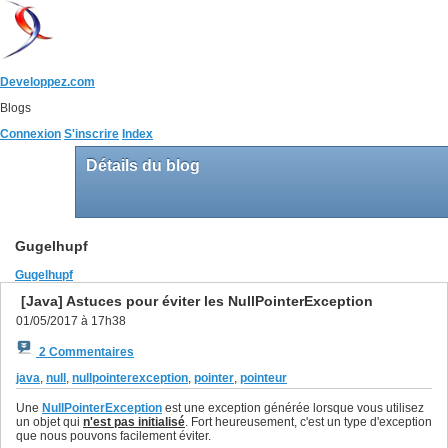
Developpez.com
Blogs
Connexion
S'inscrire
Index
Détails du blog
Gugelhupf
Gugelhupf
[Java] Astuces pour éviter les NullPointerException
01/05/2017 à 17h38
2 Commentaires
java
,
null
,
nullpointerexception
,
pointer
,
pointeur
Une
NullPointerException
est une exception générée lorsque vous utilisez
un objet qui
n'est pas initialisé
. Fort heureusement, c'est un type d'exception
que nous pouvons facilement éviter.