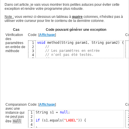
Dans cet article, je vais vous montrer trois petites astuces pour éviter cette
exception et rendre votre programme plus robuste.
Note :
vous verrez ci-dessous un tableau à
quatre
colonnes, n'hésitez pas à
utiliser votre curseur pour lire le contenu de la dernière colonne.
Cas
Code pouvant générer une exception
Vérification
Code: [
Affichage
]
Co
des
void
 method
(
String param1, String param2
)
{
paramètres
1
//
en entrée de
2
// Les paramètres en entrée
méthode
3
// n'ont pas été testés.
4
//
5
//
6
// Ils peuvent générer une
7
// exception dans le noyau de l'API.
8
//
9
    System.out.printf
(
10
"%s %s"
,

11
        param1.trim
(
)
,

12
        param2.trim
(
)
13
)
14
}
15
Comparaison
Code: [
Affichage
]
Co
avec une
String s1 = 
null
;

instance qui
1
ne peut pas
2
if
(
s1.equals
(
"LABEL"
)
)
{
3
être
null
4
}
5