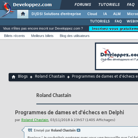
FORUMS
TUTORIELS
FAQ
DI/DSI Solutions d'entreprise
Cloud
IA
ALM
Micros
TUTORIELS
FAQ
WEBIN
Vous n'êtes pas encore inscrit sur Developpez.com ?
Inscrivez-vous gratuitem
Billets récents
Meilleurs billets
Blog des utilisateurs
Blogs
Roland Chastain
Programmes de dames et d'échecs e
Roland Chastain
Programmes de dames et d'échecs en Delphi
par
Roland Chastain
, 03/11/2018 à 23h57 (1405 Affichages)
Envoyé par
Roland Chastain
Bonjour ! Je souhaitais partager avec vous une trouvaille que j'ai fa