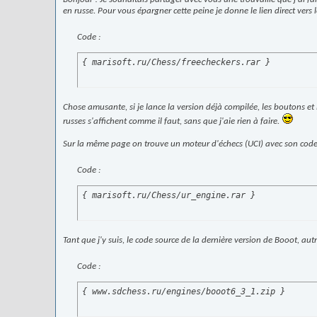
en russe. Pour vous épargner cette peine je donne le lien direct vers le
Code :
{ marisoft.ru/Chess/freecheckers.rar }
Chose amusante, si je lance la version déjà compilée, les boutons et 
russes s'affichent comme il faut, sans que j'aie rien à faire.
Sur la même page on trouve un moteur d'échecs (UCI) avec son code
Code :
{ marisoft.ru/Chess/ur_engine.rar }
Tant que j'y suis, le code source de la dernière version de
Booot,
autr
Code :
{ www.sdchess.ru/engines/booot6_3_1.zip }