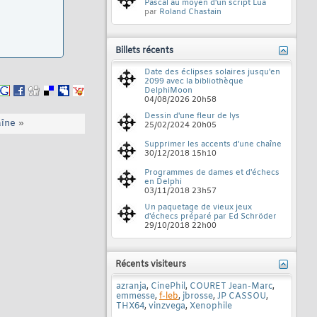
Pascal au moyen d'un script Lua
par
Roland Chastain
Billets récents
Date des éclipses solaires jusqu'en
2099 avec la bibliothèque
DelphiMoon
04/08/2026
20h58
Dessin d'une fleur de lys
aîne
»
25/02/2024
20h05
Supprimer les accents d'une chaîne
30/12/2018
15h10
Programmes de dames et d'échecs
en Delphi
03/11/2018
23h57
Un paquetage de vieux jeux
d'échecs préparé par Ed Schröder
29/10/2018
22h00
Récents visiteurs
azranja
,
CinePhil
,
COURET Jean-Marc
,
emmesse
,
f-leb
,
jbrosse
,
JP CASSOU
,
THX64
,
vinzvega
,
Xenophile