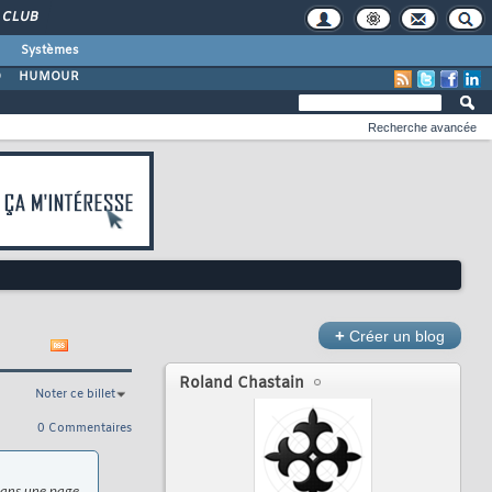
CLUB
Systèmes
O
HUMOUR
Recherche avancée
+
Créer un blog
Roland Chastain
Noter ce billet
0 Commentaires
 dans une page