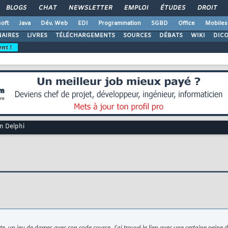
BLOGS
CHAT
NEWSLETTER
EMPLOI
ÉTUDES
DROIT
oft
Java
Dév. Web
EDI
Programmation
SGBD
Office
Mobiles
AIRES
LIVRES
TÉLÉCHARGEMENTS
SOURCES
DÉBATS
WIKI
DIC
ent !
n Delphi
ite, un jeu de dames avec son code source. J'ai trouvé le lien avec une certaine peine