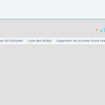
par Ed Schröder
Liste des billets
Supprimer les accents d'une ch