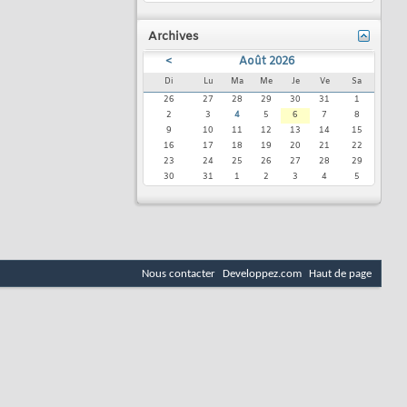
Archives
<
Août 2026
Di
Lu
Ma
Me
Je
Ve
Sa
26
27
28
29
30
31
1
2
3
4
5
6
7
8
9
10
11
12
13
14
15
16
17
18
19
20
21
22
23
24
25
26
27
28
29
30
31
1
2
3
4
5
Nous contacter
Developpez.com
Haut de page