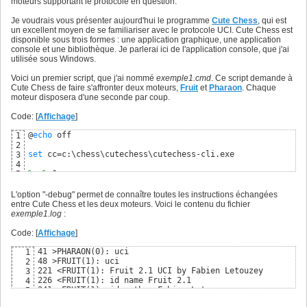
moteurs supportant le protocole en question.
Je voudrais vous présenter aujourd'hui le programme
Cute Chess
, qui est
un excellent moyen de se familiariser avec le protocole UCI. Cute Chess est
disponible sous trois formes : une application graphique, une application
console et une bibliothèque. Je parlerai ici de l'application console, que j'ai
utilisée sous Windows.
Voici un premier script, que j'ai nommé
exemple1.cmd
. Ce script demande à
Cute Chess de faire s'affronter deux moteurs,
Fruit
et
Pharaon
. Chaque
moteur disposera d'une seconde par coup.
Code: [
Affichage
]
@
echo
 off

1
2
set
 cc=c:\chess\cutechess\cutechess-cli.exe

3
4
%cc%
 ^

5
  -debug ^

6
  -engine name=PHARAON cmd=pharaon.exe 
dir
=c:\chess\pharao
7
L'option "-debug" permet de connaître toutes les instructions échangées
  -engine name=FRUIT cmd=fruit_21.exe 
dir
=c:\chess\fruit ^

8
entre Cute Chess et les deux moteurs. Voici le contenu du fichier
  -each proto=uci st=1 > 
%~dpn0
.log
9
exemple1.log
:
Code: [
Affichage
]
41 >PHARAON(0): uci

1
48 >FRUIT(1): uci

2
221 <FRUIT(1): Fruit 2.1 UCI by Fabien Letouzey

3
226 <FRUIT(1): id name Fruit 2.1

4
241 <FRUIT(1): id author Fabien Letouzey

5
255 <FRUIT(1): option name Hash type spin default 16 min
6