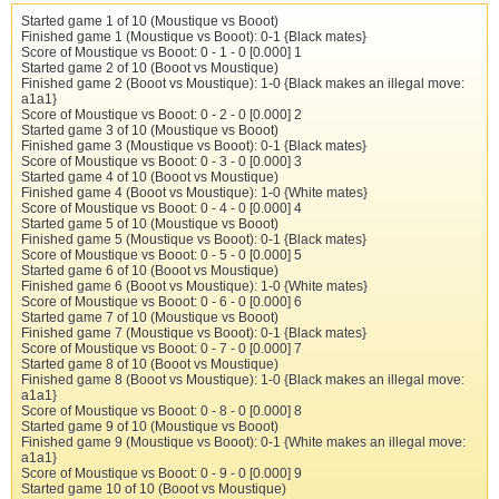
1673 <FRUIT(1): info depth 1 seldepth 0 score cp 1 time 
135
18
"name"
 : 
"Moustique"
,

10
1674 <FRUIT(1): info time 0 nodes 0 nps 0 cpuload 0

136
Started game 1 of 10 (Moustique vs Booot)
rem 10 parties
19
"protocol"
 : 
"uci"
,

11
1675 <FRUIT(1): info hashfull 0

137
Finished game 1 (Moustique vs Booot): 0-1 {Black mates}
%c%
 -rounds 10 -engine conf=
"
%M1%
"
 -engine conf=
"
%M2%
"
 -ea
20
"workingDirectory"
 : 
"c:
\\
atelier
\\
pascal
\\
chess
\\
mous
12
1676 <FRUIT(1): bestmove f8e7

138
Score of Moustique vs Booot: 0 - 1 - 0 [0.000] 1
}
13
1676 >PHARAON(0): position startpos moves g1f3 d7d5 d2d4
139
Started game 2 of 10 (Booot vs Moustique)
]
14
1678 >PHARAON(0): isready

140
Finished game 2 (Booot vs Moustique): 1-0 {Black makes an illegal move:
1682 <PHARAON(0): readyok

141
a1a1}
1682 >PHARAON(0): go movetime 1000

142
Score of Moustique vs Booot: 0 - 2 - 0 [0.000] 2
1740 <PHARAON(0): bestmove f3e5

143
Started game 3 of 10 (Moustique vs Booot)
1741 >FRUIT(1): position startpos moves g1f3 d7d5 d2d4 g
144
Finished game 3 (Moustique vs Booot): 0-1 {Black mates}
1742 >FRUIT(1): isready

145
Score of Moustique vs Booot: 0 - 3 - 0 [0.000] 3
1743 <FRUIT(1): readyok

146
Started game 4 of 10 (Booot vs Moustique)
1743 >FRUIT(1): go movetime 1000

147
Finished game 4 (Booot vs Moustique): 1-0 {White mates}
1781 <FRUIT(1): info depth 1

148
Score of Moustique vs Booot: 0 - 4 - 0 [0.000] 4
1782 <FRUIT(1): info depth 1 seldepth 4 score cp -107 ti
149
Started game 5 of 10 (Moustique vs Booot)
1784 <FRUIT(1): info depth 1 seldepth 8 score cp -41 tim
150
Finished game 5 (Moustique vs Booot): 0-1 {Black mates}
1787 <FRUIT(1): info depth 1 seldepth 8 time 0 nodes 270 
151
Score of Moustique vs Booot: 0 - 5 - 0 [0.000] 5
1788 <FRUIT(1): info depth 2

152
Started game 6 of 10 (Booot vs Moustique)
1790 <FRUIT(1): info depth 2 seldepth 10 score cp -97 ti
153
Finished game 6 (Booot vs Moustique): 1-0 {White mates}
1792 <FRUIT(1): info depth 2 seldepth 10 score cp -46 ti
154
Score of Moustique vs Booot: 0 - 6 - 0 [0.000] 6
1795 <FRUIT(1): info depth 2 seldepth 10 time 16 nodes 10
155
Started game 7 of 10 (Moustique vs Booot)
1796 <FRUIT(1): info depth 3

156
Finished game 7 (Moustique vs Booot): 0-1 {Black mates}
1798 <FRUIT(1): info depth 3 seldepth 10 score cp -18 ti
157
Score of Moustique vs Booot: 0 - 7 - 0 [0.000] 7
1800 <FRUIT(1): info depth 3 seldepth 10 time 16 nodes 15
158
Started game 8 of 10 (Booot vs Moustique)
1802 <FRUIT(1): info depth 4

159
Finished game 8 (Booot vs Moustique): 1-0 {Black makes an illegal move:
1808 <FRUIT(1): info depth 4 seldepth 10 score cp -41 ti
160
a1a1}
1816 <FRUIT(1): info depth 4 seldepth 16 time 32 nodes 63
161
Score of Moustique vs Booot: 0 - 8 - 0 [0.000] 8
1817 <FRUIT(1): info depth 5

162
Started game 9 of 10 (Moustique vs Booot)
1835 <FRUIT(1): info depth 5 seldepth 16 score cp -34 ti
163
Finished game 9 (Moustique vs Booot): 0-1 {White makes an illegal move:
1909 <FRUIT(1): info depth 5 seldepth 16 score cp -27 ti
164
a1a1}
1911 <FRUIT(1): info depth 5 seldepth 16 time 125 nodes 
165
Score of Moustique vs Booot: 0 - 9 - 0 [0.000] 9
1912 <FRUIT(1): info depth 6

166
Started game 10 of 10 (Booot vs Moustique)