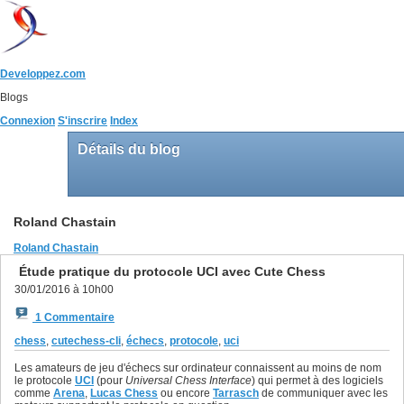
Developpez.com
Blogs
Connexion
S'inscrire
Index
Détails du blog
Roland Chastain
Roland Chastain
Étude pratique du protocole UCI avec Cute Chess
30/01/2016 à 10h00
1 Commentaire
chess
,
cutechess-cli
,
échecs
,
protocole
,
uci
Les amateurs de jeu d'échecs sur ordinateur connaissent au moins de nom
le protocole
UCI
(pour
Universal Chess Interface
) qui permet à des logiciels
comme
Arena
,
Lucas Chess
ou encore
Tarrasch
de communiquer avec les