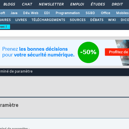
BLOGS
CHAT
NEWSLETTER
EMPLOI
ÉTUDES
DROIT
oft
Java
Dév. Web
EDI
Programmation
SGBD
Office
Mobiles
AIRES
LIVRES
TÉLÉCHARGEMENTS
SOURCES
DÉBATS
WIKI
DIC
ent !
rminé de paramètre
aramètre
miné de paramètre :