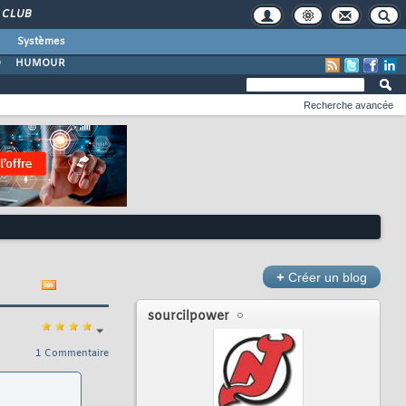
CLUB
Systèmes
O
HUMOUR
Recherche avancée
+
Créer un blog
sourcilpower
1 Commentaire