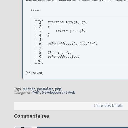
Code :
function add($a, $b)

1
{

2
    return $a + $b;

3
}

4
5
echo add(...[1, 2])."\n";

6
7
$a = [1, 2];

8
echo add(...$a);
9
10
(pouce vert)
Tags:
fonction
,
paramètre
,
php
Catégories
PHP
,
Développement Web
Liste des billets
Commentaires