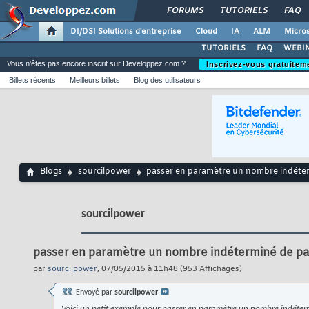
FORUMS
TUTORIELS
FAQ
DI/DSI Solutions d'entreprise
Cloud
IA
ALM
Micros
TUTORIELS
FAQ
WEBIN
Vous n'êtes pas encore inscrit sur Developpez.com ?
Inscrivez-vous gratuitem
Billets récents
Meilleurs billets
Blog des utilisateurs
Blogs
sourcilpower
passer en paramètre un nombre indéte
sourcilpower
passer en paramètre un nombre indéterminé de p
par
sourcilpower
, 07/05/2015 à 11h48 (953 Affichages)
Envoyé par
sourcilpower
Voici un petit exemple pour passer en paramètre un nombre indéter