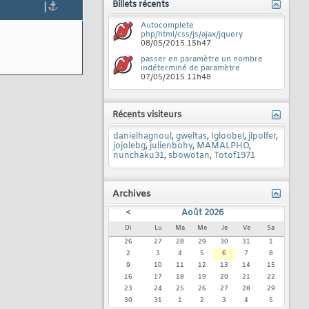
Billets récents
|
Autocomplete
php/html/css/js/ajax/jquery
08/05/2015
15h47
passer en paramètre un nombre
indéterminé de paramètre
07/05/2015
11h48
Récents visiteurs
danielhagnoul
,
gweltas
,
Igloobel
,
jlpolfer
,
jojolebg
,
julienbohy
,
MAMALPHO
,
nunchaku31
,
sbowotan
,
Totof1971
Archives
<
Août 2026
Di
Lu
Ma
Me
Je
Ve
Sa
26
27
28
29
30
31
1
2
3
4
5
6
7
8
9
10
11
12
13
14
15
16
17
18
19
20
21
22
23
24
25
26
27
28
29
30
31
1
2
3
4
5