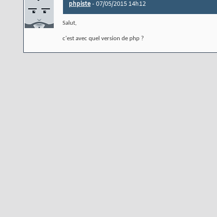
phpiste
-
07/05/2015
14h12
Salut,
c'est avec quel version de php ?