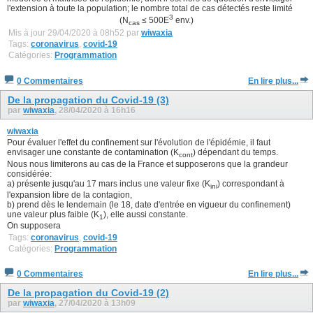
l'extension à toute la population; le nombre total de cas détectés reste limité
3
(N
≤ 500E
env.)
cas
Mis à jour 29/04/2020 à 08h52 par
wiwaxia
Tags:
coronavirus
,
covid-19
Catégories:
Programmation
0 Commentaires
En lire plus...
De la propagation du Covid-19 (3)
par
wiwaxia
, 28/04/2020 à 16h16
wiwaxia
Pour évaluer l'effet du confinement sur l'évolution de l'épidémie, il faut
envisager une constante de contamination (K
) dépendant du temps.
cont
Nous nous limiterons au cas de la France et supposerons que la grandeur
considérée:
a) présente jusqu'au 17 mars inclus une valeur fixe (K
) correspondant à
ini
l'expansion libre de la contagion,
b) prend dès le lendemain (le 18, date d'entrée en vigueur du confinement)
une valeur plus faible (K
), elle aussi constante.
1
On supposera
Tags:
coronavirus
,
covid-19
Catégories:
Programmation
0 Commentaires
En lire plus...
De la propagation du Covid-19 (2)
par
wiwaxia
, 27/04/2020 à 13h09