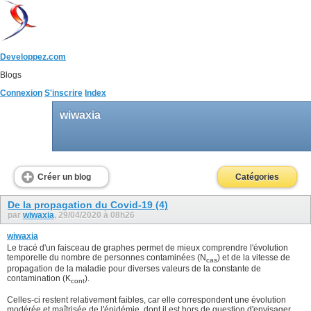
Developpez.com
Blogs
Connexion
S'inscrire
Index
wiwaxia
Créer un blog
Catégories
De la propagation du Covid-19 (4)
par
wiwaxia
, 29/04/2020 à 08h26
wiwaxia
Le tracé d'un faisceau de graphes permet de mieux comprendre l'évolution
temporelle du nombre de personnes contaminées (N
) et de la vitesse de
cas
propagation de la maladie pour diverses valeurs de la constante de
contamination (K
).
cont
Celles-ci restent relativement faibles, car elle correspondent une évolution
modérée et maîtrisée de l'épidémie, dont il est hors de question d'envisager