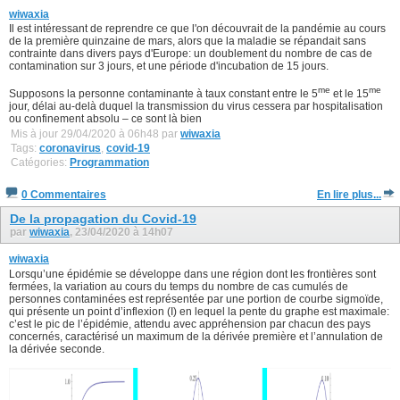
wiwaxia
Il est intéressant de reprendre ce que l'on découvrait de la pandémie au cours
de la première quinzaine de mars, alors que la maladie se répandait sans
contrainte dans divers pays d'Europe: un doublement du nombre de cas de
contamination sur 3 jours, et une période d'incubation de 15 jours.
me
me
Supposons la personne contaminante à taux constant entre le 5
et le 15
jour, délai au-delà duquel la transmission du virus cessera par hospitalisation
ou confinement absolu – ce sont là bien
Mis à jour 29/04/2020 à 06h48 par
wiwaxia
Tags:
coronavirus
,
covid-19
Catégories:
Programmation
0 Commentaires
En lire plus...
De la propagation du Covid-19
par
wiwaxia
, 23/04/2020 à 14h07
wiwaxia
Lorsqu’une épidémie se développe dans une région dont les frontières sont
fermées, la variation au cours du temps du nombre de cas cumulés de
personnes contaminées est représentée par une portion de courbe sigmoïde,
qui présente un point d’inflexion (I) en lequel la pente du graphe est maximale:
c’est le pic de l’épidémie, attendu avec appréhension par chacun des pays
concernés, caractérisé un maximum de la dérivée première et l’annulation de
la dérivée seconde.